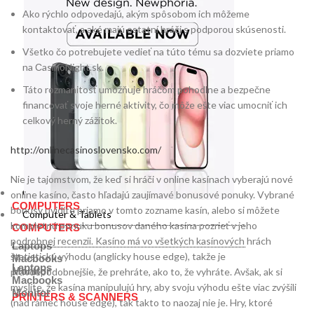
Ako rýchlo odpovedajú, akým spôsobom ich môžeme
kontaktovať, a aké majú ostatní hráči s podporou skúsenosti.
Všetko čo potrebujete vedieť na túto tému sa dozviete priamo
na СasinoNight.sk.
Táto rozmanitosť umožňuje hráčom pohodlne a bezpečne
financovať svoje herné aktivity, čo môže ešte viac umocniť ich
celkový herný zážitok.
http://onlinecasinoslovensko.com/
Nie je tajomstvom, že keď si hráči v online kasínach vyberajú nové
Computer & Tablets
online kasíno, často hľadajú zaujímavé bonusové ponuky. Vybrané
COMPUTERS
bonusy uvidíte priamo v tomto zozname kasín, alebo si môžete
Computer & Tablets
kompletnú ponuku bonusov daného kasína pozrieť v jeho
COMPUTERS
podrobnej recenzii. Kasíno má vo všetkých kasínových hrách
Laptops
štatistickú výhodu (anglicky house edge), takže je
Macbooks
Laptops
Monitor
pravdepodobnejšie, že prehráte, ako to, že vyhráte. Avšak, ak si
Macbooks
myslíte, že kasína manipulujú hry, aby svoju výhodu ešte viac zvýšili
Monitor
PRINTERS & SCANNERS
(nad rámec house edge), tak takto to naozaj nie je. Hry, ktoré