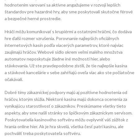
hodnotením varovaní sa aktívne angažujeme v rozvoji lepších
štandardov pre hazardné hry, aby sme poskytovali skutočne férové
a bezpečné herné prostredie.
Hráči môžu komunikovať s krupiérmi a ostatnými hráčmi, čo dodáva
hre ďalší rozmer vzrušenia. Porovnanie najlepších oficiálnych
internetových kasín podľa viacerých parametrov, ktoré najviac
zaujímajú hráčov. Webové sídlo okrem veľmi malého množstva
automatov neposkytuje žiadne iné možnosti hier, alebo
stávkovania. Už ste pravdepodobne zistili, že tie najlepšie kasína
a stávkové kancelárie v sebe zahŕňajú oveľa viac ako ste počiatočne
očakávali.
Dobré tímy zákazníckej podpory majú aj pozitívne hodnotenia od
hráčov, ktorým slúžia. Niektoré kasína majú dokonca ocenenia za
vynikajúcu starostlivosť o zákazníkov. Preskúmame všetky tieto
aspekty, aby sme našli stránky so špičkovým zákazníckym servisom.
Poskytovatelia kasínového softvéru môžu ovplyvniť váš zážitok z
hrania online hier. Ak je hra skvelá, všetka česť patrí kasínu, ale
pochváliť treba poskytovateľa softvéru.