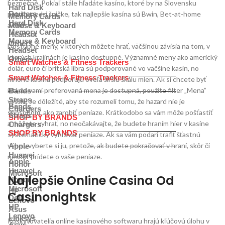
bezpečné. Pokiaľ stále hľadáte kasíno, ktoré by na Slovensku
Hard Disk
patrilo medzi špičke, tak najlepšie kasína sú Bwin, Bet-at-home
Routers
Memory Cards
Hard Disk
a 888.
Mouse & Keyboard
Memory Cards
Headset
Mouse & Keyboard
Others
Dostupné meny, v ktorých môžete hrať, väčšinou závisia na tom, v
Headset
ktorých krajinách je kasíno dostupné. Významné meny ako americký
Others
Smart Watches & Fitness Trackers
dolár, euro či britská libra sú podporované vo väčšine kasín, no
Smart Watches & Fitness Trackers
mnohé kasína podporujú oveľa širšiu škálu mien. Ak si chcete byť
istí, že vami preferovaná mena je dostupná, použite filter „Mena”
Bands
Straps
vyššie. Je dôležité, aby ste rozumeli tomu, že hazard nie je
Bands
Chargers
spôsobom, ako zarobiť peniaze. Krátkodobo sa vám môže pošťastiť
Straps
SHOP BY BRANDS
a môžete vyhrať, no neočakávajte, že budete hraním hier v kasíne
Chargers
SHOP BY BRANDS
systematicky vyhrávať peniaze. Ak sa vám podarí trafiť šťastnú
výhru, vyberte si ju, pretože, ak budete pokračovať v hraní, skôr či
Apple
Huawei
neskôr prídete o vaše peniaze.
Apple
Honor
Huawei
Microsoft
Najlepšie Online Casina Od
Honor
Dell
Microsoft
HP
Сasinonightsk
Dell
Lenovo
HP
Asus
Lenovo
Linksys
Poskytovatelia online kasínového softwaru hrajú kľúčovú úlohu v
Asus