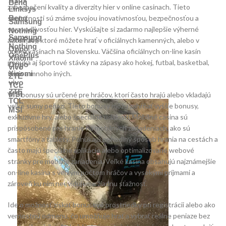
Benq
zabezpečení kvality a diverzity hier v online casinach. Tieto
Linksys
spoločnosti sú známe svojou inovatívnosťou, bezpečnosťou a
Benq
Samsung
spravodlivosťou hier. Vyskúšajte si zadarmo najlepšie výherné
Nothing
Samsung
OnePlus
automaty, ktoré môžete hrať v oficiálnych kamenných, alebo v
Nothing
Oppo
online kasínach na Slovensku. Väčšina oficiálnych on-line kasín
OnePlus
Xiaomi
ponúka aj športové stávky na zápasy ako hokej, futbal, basketbal,
Oppo
vivo
tenis a mnoho iných.
Xiaomi
ZTE
vivo
TCL
ZTE
MSI
VIP bonusy sú určené pre hráčov, ktorí často hrajú alebo vkladajú
TCL
veľké sumy peňazí. Tieto bonusy môžu zahŕňať vyššie bonusy,
MSI
exkluzívne hry, alebo špeciálne udalosti. Mobilné casina sú
prispôsobené pre hranie na mobilných zariadeniach, ako sú
smartfóny a tablety. Ponúkajú pohodlný spôsob hrania na cestách a
často majú špeciálne aplikácie alebo optimalizované webové
stránky pre mobilné zariadenia. Veľké kasína obsahujú najznámejšie
on-line kasína s veľkým počtom hráčov a vysokými príjmami a
zároveň ku nim neevidujeme žiadnu sťažnosť.
Ide o možnosť získať bonusové prostriedky pri registrácii alebo ako
vernostnú odmenu, čo umožňuje hrať a vyhrať reálne peniaze bez