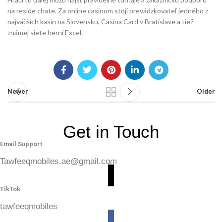
na reside chate. Za online casinom stojí prevádzkovateľ jedného z
najväčších kasín na Slovensku, Casina Card v Bratislave a tiež
známej siete herní Excel.
Newer
Older
Get in Touch
Email Support
Tawfeeqmobiles.ae@gmail.com
TikTok
tawfeeqmobiles