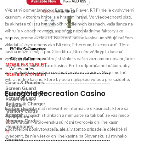
Výplatný pomer (anglicky Return To Player, RTP) nie je ovplyvnený
kasínom, v ktorom hráte, ale hranými hrami. Vo všeobecnosti platí,
že ak hráte tú istú hru v dvoch rozdielnych kasínach, vaša šanca na
výhru je v oboch rovnaká, aspoň ak nezohľadníme faktory ako
bonusy, promo akcie atď. Niektoré online kasína umožňujú hráčom
Home Automation
vkladať aj kryptomeny ako Bitcoin, Ethereum, Litecoin atď. Tieto
Home Automation
CCTV & Cameras
kasína môžete nájsť použitím filtra „Bitcoinové/krypto kasína”
vyššie, alebo na separátnej stránke s našim zoznamom obsahujúcim
CCTV & Cameras
Accessories
MOBILE &TABLET
najlepšie Bitcoin a krypto kasína. Preto odporúčame hráčom, aby
Accessories
boli múdrejší a po výhre si vybrali peniaze z kasína. Nie je možné
MOBILE &TABLET
vybrať jedno kasíno, ktoré by bolo najlepšou voľbou pre každého.
Cases & Pouches
Screen Guard
Eurogold Recreation Casino
Cases & Pouches
Battery & Charger
Screen Guard
Power Banks
Battery & Charger
Adapter
Preto je dôležité mať relevantné informácie o kasínach, ktoré sa
Power Banks
Memory Cards
dozviete na našich stránkach a nemusíte sa tak báť, že vás niečo
Adapter
Headphones
Memory Cards
môže ohroziť. Na Slovensku sú rôzni tvorcovia on-line kasín
IT
Headphones
a softvéroví poskytovatelia, ale aj v tomto prípade je dôležité si
IT
uvedomiť, že nie všetky on-line kasína na Slovensku sú rovnako
Routers