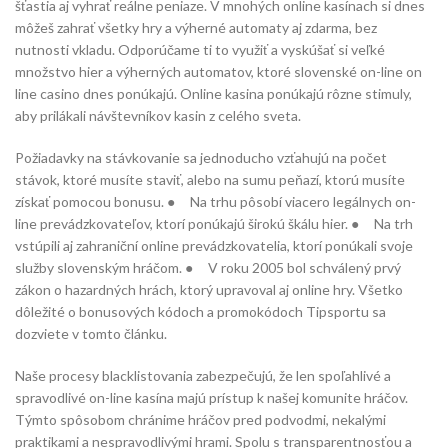
šťastia aj vyhrať reálne peniaze. V mnohých online kasínach si dnes
môžeš zahrať všetky hry a výherné automaty aj zdarma, bez
nutnosti vkladu. Odporúčame ti to využiť a vyskúšať si veľké
množstvo hier a výherných automatov, ktoré slovenské on-line on
line casino dnes ponúkajú. Online kasina ponúkajú rôzne stimuly,
aby prilákali návštevníkov kasin z celého sveta.
Požiadavky na stávkovanie sa jednoducho vzťahujú na počet
stávok, ktoré musíte staviť, alebo na sumu peňazí, ktorú musíte
získať pomocou bonusu. ● Na trhu pôsobí viacero legálnych on-
line prevádzkovateľov, ktorí ponúkajú širokú škálu hier. ● Na trh
vstúpili aj zahraniční online prevádzkovatelia, ktorí ponúkali svoje
služby slovenským hráčom. ● V roku 2005 bol schválený prvý
zákon o hazardných hrách, ktorý upravoval aj online hry. Všetko
dôležité o bonusových kódoch a promokódoch Tipsportu sa
dozviete v tomto článku.
Naše procesy blacklistovania zabezpečujú, že len spoľahlivé a
spravodlivé on-line kasína majú prístup k našej komunite hráčov.
Týmto spôsobom chránime hráčov pred podvodmi, nekalými
praktikami a nespravodlivými hrami. Spolu s transparentnosťou a