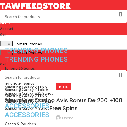
TAWFEEQSTORE
Stores
Account
Cart
Smart Phones
TRENDING PHONES
Smart Phones
TRENDING PHONES
Cart
Iphone 15 Series
iPhone 14 Series
Iphone 15 Series
Samsung Galaxy Z Fold 5
iPhone 14 Series
Samsung Galaxy Z Flip 5
BLOG
Samsung Galaxy Z Fold 5
Samsung Galaxy S23 Series
Samsung Galaxy Z Flip 5
Alexander Casino Avis Bonus De 200 +100
Samsung Galaxy A Series
Samsung Galaxy S23 Series
ACCESSORIES
Free Spins
Samsung Galaxy A Series
ACCESSORIES
User2
Cases & Pouches