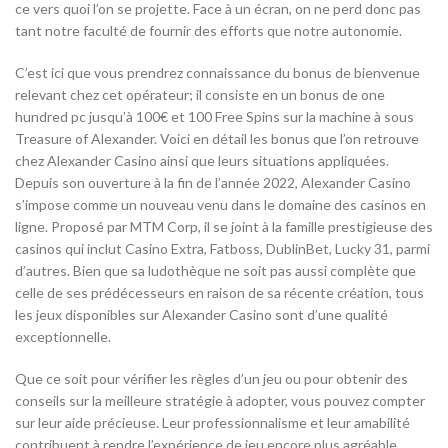
ce vers quoi l’on se projette. Face à un écran, on ne perd donc pas
tant notre faculté de fournir des efforts que notre autonomie.
C’est ici que vous prendrez connaissance du bonus de bienvenue
relevant chez cet opérateur; il consiste en un bonus de one
hundred pc jusqu’à 100€ et 100 Free Spins sur la machine à sous
Treasure of Alexander. Voici en détail les bonus que l’on retrouve
chez Alexander Casino ainsi que leurs situations appliquées.
Depuis son ouverture à la fin de l’année 2022, Alexander Casino
s’impose comme un nouveau venu dans le domaine des casinos en
ligne. Proposé par MTM Corp, il se joint à la famille prestigieuse des
casinos qui inclut Casino Extra, Fatboss, DublinBet, Lucky 31, parmi
d’autres. Bien que sa ludothèque ne soit pas aussi complète que
celle de ses prédécesseurs en raison de sa récente création, tous
les jeux disponibles sur Alexander Casino sont d’une qualité
exceptionnelle.
Que ce soit pour vérifier les règles d’un jeu ou pour obtenir des
conseils sur la meilleure stratégie à adopter, vous pouvez compter
sur leur aide précieuse. Leur professionnalisme et leur amabilité
contribuent à rendre l’expérience de jeu encore plus agréable.