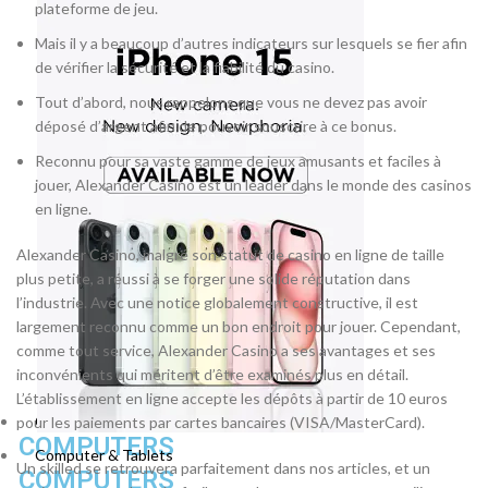
plateforme de jeu.
Mais il y a beaucoup d’autres indicateurs sur lesquels se fier afin
de vérifier la sécurité et la fiabilité du casino.
Tout d’abord, nous rappelons que vous ne devez pas avoir
déposé d’argent afin de pouvoir souscrire à ce bonus.
Reconnu pour sa vaste gamme de jeux amusants et faciles à
jouer, Alexander Casino est un leader dans le monde des casinos
en ligne.
Alexander Casino, malgré son statut de casino en ligne de taille
plus petite, a réussi à se forger une solide réputation dans
l’industrie. Avec une notice globalement constructive, il est
largement reconnu comme un bon endroit pour jouer. Cependant,
comme tout service, Alexander Casino a ses avantages et ses
inconvénients qui méritent d’être examinés plus en détail.
L’établissement en ligne accepte les dépôts à partir de 10 euros
Computer & Tablets
pour les paiements par cartes bancaires (VISA/MasterCard).
COMPUTERS
Computer & Tablets
Un skilled se retrouvera parfaitement dans nos articles, et un
COMPUTERS