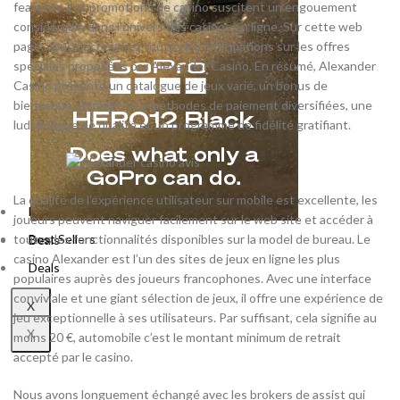
features. Les promotions de casino suscitent un engouement
considérable dans l’univers des casinos en ligne. Sur cette web
page, vous découvrirez toutes les informations sur les offres
spéciales proposées par Alexander Casino. En résumé, Alexander
Casino présente un catalogue de jeux varié, un bonus de
bienvenue attractif, des méthodes de paiement diversifiées, une
ludothèque de qualité et un programme de fidélité gratifiant.
La qualité de l’expérience utilisateur sur mobile est excellente, les
Best Sellers
joueurs peuvent naviguer facilement sur le web site et accéder à
toutes les fonctionnalités disponibles sur la model de bureau. Le
Best Sellers
Deals
casino Alexander est l’un des sites de jeux en ligne les plus
Deals
populaires auprès des joueurs francophones. Avec une interface
conviviale et une giant sélection de jeux, il offre une expérience de
X
jeu exceptionnelle à ses utilisateurs. Par suffisant, cela signifie au
X
moins 20 €, automobile c’est le montant minimum de retrait
accepté par le casino.
Nous avons longuement échangé avec les brokers de assist qui