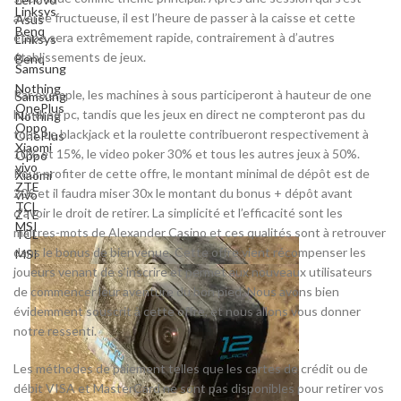
Linksys
avérée fructueuse, il est l’heure de passer à la caisse et cette
Asus
Benq
étape sera extrêmement rapide, contrairement à d’autres
Linksys
établissements de jeux.
Benq
Samsung
Nothing
Par exemple, les machines à sous participeront à hauteur de one
Samsung
OnePlus
hundred pc, tandis que les jeux en direct ne compteront pas du
Nothing
Oppo
tout. Le blackjack et la roulette contribueront respectivement à
OnePlus
Xiaomi
10% et 15%, le video poker 30% et tous les autres jeux à 50%.
Oppo
vivo
Pour profiter de cette offre, le montant minimal de dépôt est de
Xiaomi
ZTE
20€ et il faudra miser 30x le montant du bonus + dépôt avant
vivo
TCL
d’avoir le droit de retirer. La simplicité et l’efficacité sont les
ZTE
MSI
maîtres-mots de Alexander Casino et ces qualités sont à retrouver
TCL
dans le bonus de bienvenue. Cette offre vient récompenser les
MSI
joueurs venant de s’inscrire et permet aux nouveaux utilisateurs
de commencer leur aventure du bon pied. Nous avons bien
évidemment souscrit à cette offre, et nous allons vous donner
notre ressenti.
Les méthodes de paiement telles que les cartes de crédit ou de
débit VISA et MasterCard ne sont pas disponibles pour retirer vos