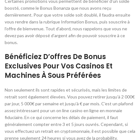
Certaines promotions vous permettent de bénéficier d’un solde
boosté, comme le Bonus Bonanza que nous avons reçu
dernièrement. Pour que votre solde soit doublé, il faudra ensuite
vous rendre dans la rubrique Information Bonus, puis souscrire à
l’offre de bienvenue. Tout d’abord, nous rappelons que vous ne
devez pas avoir déposé d’argent afin de pouvoir souscrire à ce
bonus.
Bénéficiez D’offres De Bonus
Exclusives Pour Vos Casinos Et
Machines À Sous Préférées
Non seulement ils sont rapides et sécurisés, mais les limites de
retrait sont également élevées. Vous pouvez retirer jusqu’à 2 000€
par jour, 5 000€ par semaine et jusqu’à € par mois. C’est un plafond
assez intéressant pour un on line casino en ligne en monnaie
fiduciaire. En ce qui concerne les délais de paiement, il faut
généralement compter entre 3 et 5 jours ouvrés. Cependant, si
vous effectuez un retrait en cryptomonnaie, il est possible que cela
prenne seulement 24 heures si vous avez de la probability.