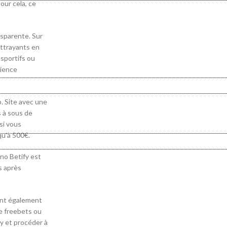
our cela, ce
nsparente. Sur
attrayants en
 sportifs ou
rience
. Site avec une
s à sous de
si vous
qu’à 500€.
ino Betify est
s après
sont également
de freebets ou
fy et procéder à