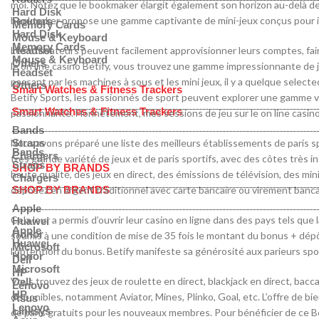
moi. Notez que le bookmaker élargit également son horizon au-delà des 
Hard Disk
bookmaker propose une gamme captivante de mini-jeux conçus pour in
Routers
Memory Cards
Hard Disk
Mouse & Keyboard
Memory Cards
Les utilisateurs peuvent facilement approvisionner leurs comptes, fair
Headset
Mouse & Keyboard
Others
le on line casino Betify, vous trouvez une gamme impressionnante de j
Headset
passant par les machines à sous et les mini jeux, il y a quelque selecte
Others
Smart Watches & Fitness Trackers
Betify Sports, les passionnés de sport peuvent explorer une gamme va
Smart Watches & Fitness Trackers
passionnante. Honnêtement, mes sessions de jeu sur le on line casino 
Bands
Nous avons préparé une liste des meilleurs établissements de paris sp
Straps
Bands
Chargers
très grande variété de jeux et de paris sportifs, avec des côtes très 
Straps
SHOP BY BRANDS
haute qualité, des jeux en direct, des émissions de télévision, des mi
Chargers
déposez en argent traditionnel avec carte bancaire ou virement banca
SHOP BY BRANDS
Apple
Cela leur a permis d’ouvrir leur casino en ligne dans des pays tels que 
Huawei
Apple
Honor
soumis à une condition de mise de 35 fois le montant du bonus + dépôt.
Huawei
Microsoft
l’obtention du bonus. Betify manifeste sa générosité aux parieurs spo
Honor
Dell
Microsoft
HP
Vous trouvez des jeux de roulette en direct, blackjack en direct, bacc
Dell
Lenovo
HP
disponibles, notamment Aviator, Mines, Plinko, Goal, etc. L’offre de bi
Asus
Lenovo
Linksys
de paris gratuits pour les nouveaux membres. Pour bénéficier de ce Be