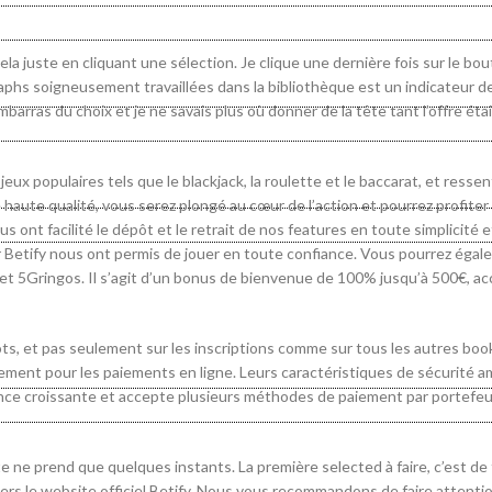
ela juste en cliquant une sélection. Je clique une dernière fois sur le bo
raphs soigneusement travaillées dans la bibliothèque est un indicateur d
mbarras du choix et je ne savais plus où donner de la tête tant l’offre étai
ux populaires tels que le blackjack, la roulette et le baccarat, et ressen
 haute qualité, vous serez plongé au cœur de l’action et pourrez profiter
ont facilité le dépôt et le retrait de nos features en toute simplicité e
r Betify nous ont permis de jouer en toute confiance. Vous pourrez éga
 et 5Gringos. Il s’agit d’un bonus de bienvenue de 100% jusqu’à 500€, ac
ts, et pas seulement sur les inscriptions comme sur tous les autres bo
rement pour les paiements en ligne. Leurs caractéristiques de sécurité a
ance croissante et accepte plusieurs méthodes de paiement par portefeui
 ne prend que quelques instants. La première selected à faire, c’est de 
 vers le website officiel Betify. Nous vous recommandons de faire attenti