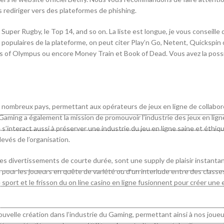
 rediriger vers des plateformes de phishing.
uper Rugby, le Top 14, and so on. La liste est longue, je vous conseille 
lus populaires de la plateforme, on peut citer Play’n Go, Netent, Quickspin
es of Olympus ou encore Money Train et Book of Dead. Vous avez la possib
 nombreux pays, permettant aux opérateurs de jeux en ligne de collabor
eGaming a également la mission de promouvoir l’industrie des jeux en lign
 s’interact aussi à préserver une industrie du jeu en ligne saine et éthiq
evés de l’organisation.
r des divertissements de courte durée, sont une supply de plaisir instanta
e pour les joueurs en quête de variété ou d’un interlude entre des classe
sport et le frisson du on line casino en ligne fusionnent pour créer une
uvelle création dans l’industrie du Gaming, permettant ainsi à nos joue