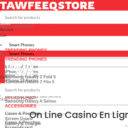
TAWFEEQSTORE
Stores
SELECT CATEGORY
Account
Cart
Smart Phones
TRENDING PHONES
Smart Phones
TRENDING PHONES
Iphone 15 Series
iPhone 14 Series
Iphone 15 Series
Samsung Galaxy Z Fold 5
Cart
iPhone 14 Series
Samsung Galaxy Z Flip 5
Samsung Galaxy Z Fold 5
Samsung Galaxy S23 Series
Samsung Galaxy Z Flip 5
Samsung Galaxy A Series
Samsung Galaxy S23 Series
ACCESSORIES
SELECT CATEGORY
Samsung Galaxy A Series
ACCESSORIES
On Line Casino En Lig
Cases & Pouches
Screen Guard
Cases & Pouches
Battery & Charger
P
Screen Guard