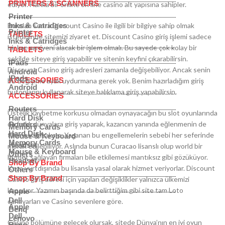
PRINTERS & SCANNERS
ediyor. Harika bir online on line casino alt yapısına sahipler.
Printer
Bundan sonra Discount Casino ile ilgili bir bilgiye sahip olmak
Inks & Catridges
Printer
TABLETS
istediğinde sitemizi ziyaret et. Discount Casino giriş işlemi sadece
Inks & Catridges
bir kaç saniyeni alacak bir işlem olmalı. Bu sayede çok kolay bir
TABLETS
şekilde siteye giriş yapabilir ve sitenin keyfini çıkarabilirsin.
IPads
Discount Casino giriş adresleri zamanla değişebiliyor. Ancak senin
Android
IPads
ACCESSORIES
bu değişime ayak uydurmana gerek yok. Benim hazırladığım giriş
Android
butonlarını kullanarak siteye balıklama giriş yapabilirsin.
ACCESSORIES
Routers
Üstelik kaybetme korkusu olmadan oynayacağın bu slot oyunlarında
Hard Disk
da farklı dünyalara giriş yaparak, kazancın yanında eğlenmenin de
Routers
Memory Cards
Hard Disk
tadına varacaksın. Yaşanan bu engellemelerin sebebi her seferinde
Mouse & Keyboard
Memory Cards
Headset
merak edilebiliyor. Aslında bunun Curacao lisanslı olup world bir
Mouse & Keyboard
Others
hizmet sağlayan firmaları bile etkilemesi mantıksız gibi gözüküyor.
Headset
Shop By Brand
Keza yurtdışında bu lisansla yasal olarak hizmet veriyorlar. Discount
Others
Shop By Brand
Casino giriş adresi için yapılan değişiklikler yalnızca ülkemizi
kapsıyor. Yazımın başında da belirttiğim gibi site tam Loto
Apple
Dell
canavarları ve Casino sevenlere göre.
Apple
Benq
Dell
Lenovo
Casino bölümüne gelecek olursak, sitede Dünya’nın en iyi oyun
Benq