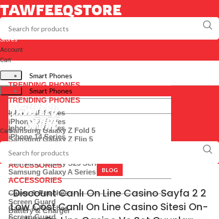
TAWFEEQSTORE
Stores
Account
Cart
Smart Phones
TRENDING PHONES
Smart Phones
TRENDING PHONES
Iphone 15 Series
iPhone 14 Series
Iphone 15 Series
Samsung Galaxy Z Fold 5
Cart
iPhone 14 Series
Samsung Galaxy Z Flip 5
Samsung Galaxy Z Fold 5
Samsung Galaxy S23 Series
Samsung Galaxy Z Flip 5
Samsung Galaxy A Series
Samsung Galaxy S23 Series
ACCESSORIES
BLOG
Samsung Galaxy A Series
ACCESSORIES
Discount Canlı On Line Casino Sayfa 2 2
Cases & Pouches
Screen Guard
Low Cost Canlı On Line Casino Sitesi On-
Cases & Pouches
Battery & Charger
Screen Guard