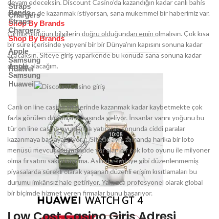
devam edeceksin. Discount Casino‘da kazandığın kadar canlı bahis
Straps
Bands
oynarken de kazanmak istiyorsan, sana mükemmel bir haberimiz var.
Chargers
Straps
Shop By Brands
Chargers
Girmiş olduğun bilgilerin doğru olduğundan emin olmalısın. Çok kısa
Shop By Brands
bir süre içerisinde yepyeni bir bir Dünya’nın kapısını sonuna kadar
Apple
açacaksın. Siteye giriş yaparkende bu konuda sana sonuna kadar
Samsung
destek olacağım.
Apple
Huawei
Samsung
Huawei
Canlı on line casino sitelerinde kazanmak kadar kaybetmekte çok
fazla görülen durumların başında geliyor. İnsanlar varını yoğunu bu
tür on line casino oyunlarına yatırarak sonunda ciddi paralar
kazanmaya başlayabiliyor…. Sitede aynı zamanda harika bir loto
menüsü mevcut. Bu menüde yer alan bir çok loto oyunu ile milyoner
olma fırsatını sakın kaçırma. Aslında Türkiye gibi düzenlenmemiş
piyasalarda sürekli olarak yaşanan düzenli erişim kısıtlamaları bu
durumu imkânsız hale getiriyor. Yalnızca profesyonel olarak global
bir biçimde hizmet veren firmalar bunu başarıyor.
Low Cost Casino Giriş Adresi