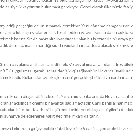
lerin dikkatini çekmeyi başarmış oldukça başarılı bir sitedir. Hovarda bahi
ede de üyelik kaydınızın bulunması gerekiyor. Genel olarak ülkemizde faal
arşıladığı gerçeğini de unutmamak gerekiyor. Yeni döneme damga vuran ve 
ne casino lobisi şu sıralar en çok tercih edilen ve aynı zaman da en çok kaz
etirmek isteriz. Siz de hayranlık uyandıracak olan bu işletme ile bir araya g
tlık durumu, maç oynandığı sırada yapılan hareketler, atılacak gol sayısı 
 dan uygulamayı cihazınıza indirmek. Ve uygulamaya var olan adres bilgile
r BTK uygulaması gereği adres değişikliği sağlayabilir. Hovarda üyelik adı
ilinmektedir. Kullanıcılar üyelik işlemlerini gerçekleştirirken zaman harcam
münden kupon oluşturabilmektedir. Ayrıca müsabaka anında Hovarda canlı 
re oranlar açısından önemli bir avantaj sağlamaktadır. Canlı bahis alınan m
 ait olan bir e-posta adresi ile şifrenin belirlenerek kişisel bilgilerin de do
nı sunar ve de eğlenerek vakit geçirme imkanı da tanır.
ıza tekrardan giriş yapabilirsiniz. Böylelikle 5 dakika içerisinde Hovarda