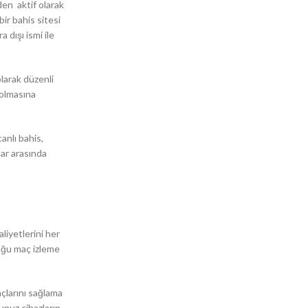
den aktif olarak
ir bahis sitesi
 dışı ismi ile
olarak düzenli
 olmasına
anlı bahis,
lar arasında
aliyetlerini her
duğu maç izleme
nçlarını sağlama
unuz cihazların