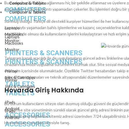
Bu nedenle güvenliğin sağlanması hiç bir şekilde atlanmaz ve üyelere zara
Computer & Tablets
COMPUTERS
par ayağını ve hiç bir sıkıntı yapamadan çekerler. Bu işlemleri doğru bir
Computer & Tablets
COMPUTERS
Sunmuş olduğu Türkçe dil destekli kurpiyer hizmetleri ile her kullanıcı
zaman kaybı yaşamadan bahis işlemlerine ve kazanç seçeneklerine kald
Laptops
çeşitliliğinde olması da kullanıcıların işlerini kolaylaştıran ve hızlı erişim
Macbooks
Laptops
Monitor
Macbooks
Monitor
PRINTERS & SCANNERS
Telegram kanalı aracılığı ile de uygulamaların güncel adres linklerine u
PRINTERS & SCANNERS
cihazlarınıza mobil uygulama sürümlerini kurmak olur. Site sosyal medya
etkileşim içerisinde olunmaktadır. Özellikle Twitter hesabından takip ed
Printer
güncelleme çalışmaları ve teknik altyapısındaki düzenlemeler sayesinde
Inks & Catridges
Printer
TABLETS
Inks & Catridges
Hovarda Giriş Hakkında
TABLETS
IPads
Bu durum kullanıcıların siteye olan duymuş olduğu güveni de güçlendirmi
Android
nedeni ise site yönetiminin sürekli olarak güncel giriş adresi linkinin p
IPads
ACCESSORIES
ve güncel giriş bilgilerine sitemiz adresi üzerinden 7/24 ulaşabilirsiniz
Android
Hovarda şans oyunları sitesiyle tanış.
ACCESSORIES