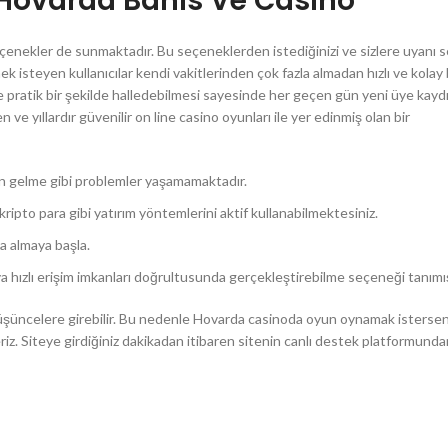
Hovarda Bahis Ve Casino
seçenekler de sunmaktadır. Bu seçeneklerden istediğinizi ve sizlere uyanı 
 isteyen kullanıcılar kendi vakitlerinden çok fazla almadan hızlı ve kolay 
e pratik bir şekilde halledebilmesi sayesinde her geçen gün yeni üye kaydı
 ve yıllardır güvenilir on line casino oyunları ile yer edinmiş olan bir
den gelme gibi problemler yaşamamaktadır.
kripto para gibi yatırım yöntemlerini aktif kullanabilmektesiniz.
a almaya başla.
rıya hızlı erişim imkanları doğrultusunda gerçekleştirebilme seçeneği tanımış
düşüncelere girebilir. Bu nedenle Hovarda casinoda oyun oynamak isterse
. Siteye girdiğiniz dakikadan itibaren sitenin canlı destek platformundan