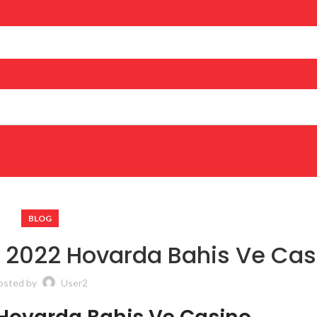
BLOG
 2022 Hovarda Bahis Ve Cas
osted by
User2