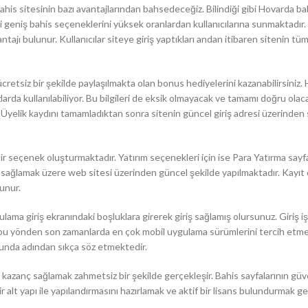
is sitesinin bazı avantajlarından bahsedeceğiz. Bilindiği gibi Hovarda ba
bi geniş bahis seçeneklerini yüksek oranlardan kullanıcılarına sunmaktadır
tajı bulunur. Kullanıcılar siteye giriş yaptıkları andan itibaren sitenin tü
 ücretsiz bir şekilde paylaşılmakta olan bonus hediyelerini kazanabilirsiniz
da kullanılabiliyor. Bu bilgileri de eksik olmayacak ve tamamı doğru olac
Üyelik kaydını tamamladıktan sonra sitenin güncel giriş adresi üzerinden s
bir seçenek oluşturmaktadır. Yatırım seçenekleri için ise Para Yatırma sayf
ları sağlamak üzere web sitesi üzerinden güncel şekilde yapılmaktadır. Kayıt 
lunur.
lama giriş ekranındaki boşluklara girerek giriş sağlamış olursunuz. Giriş iş
 bu yönden son zamanlarda en çok mobil uygulama sürümlerini tercih etme
sunda adından sıkça söz etmektedir.
 kazanç sağlamak zahmetsiz bir şekilde gerçekleşir. Bahis sayfalarının güv
r alt yapı ile yapılandırmasını hazırlamak ve aktif bir lisans bulundurmak g