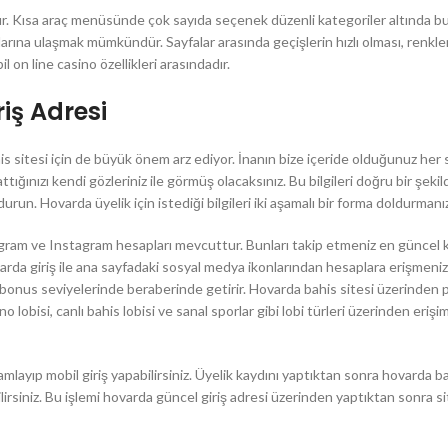
nır. Kısa araç menüsünde çok sayıda seçenek düzenli kategoriler altında b
arına ulaşmak mümkündür. Sayfalar arasında geçişlerin hızlı olması, renkle
on line casino özellikleri arasındadır.
iş Adresi
s sitesi için de büyük önem arz ediyor. İnanın bize içeride olduğunuz her
ığınızı kendi gözleriniz ile görmüş olacaksınız. Bu bilgileri doğru bir şekil
un. Hovarda üyelik için istediği bilgileri iki aşamalı bir forma doldurmanızı
legram ve Instagram hesapları mevcuttur. Bunları takip etmeniz en güncel
 Hovarda giriş ile ana sayfadaki sosyal medya ikonlarından hesaplara erişme
e bonus seviyelerinde beraberinde getirir. Hovarda bahis sitesi üzerinden p
 lobisi, canlı bahis lobisi ve sanal sporlar gibi lobi türleri üzerinden eriş
amlayıp mobil giriş yapabilirsiniz. Üyelik kaydını yaptıktan sonra hovarda ba
lirsiniz. Bu işlemi hovarda güncel giriş adresi üzerinden yaptıktan sonra s