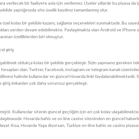
 verilecek bir faaliyete asla için verilemez. Üyeler yıllardır bu piyasa da 
 şekilde yaptığınızda site üyelik kaydınız tamamlanmış olur.
ya özel kolay bir şekilde kazanç sağlama seçenekleri sunmaktadır. Bu sayed
ıkları yerden devam edebilmekte. Paylaşılmakta olan Android ve iPhone ol
 yaratan özelliklerden biri olmuştur.
laşabilmek oldukça kolay bir şekilde gerçekleşir. Sizin yapmanız gereken te
 hesapları olan Twitter, Facebook, instagram ve telegram kanalı üzerinden 
ilmesi halinde kullanıcılar en güncel Hovarda linki faydalanabilmektedir. S
 giriş imkanları çok daha sorunsuz gerçekleşir.
ştir. Kullanıcılar sitenin güncel geçtiğim için en çok kolay ulaşabilmekte
aylaşılmasıdır. Hovarda bahis ve on line casino sitesinden en güncel haberl
. Hayat Kısa, Hovarda Yaşa diyorsan, Türkiye on-line bahis ve casino piyasa