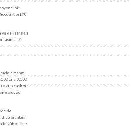
fesyonel bir
no Discount %100
ve de lisansları
onrasında bir
 emin olmanız
 %100’ünü 3.000
tcasino canlı on
n site olduğu
ride de
ndı ve oranların
en büyük on line