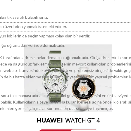
ı tıklayarak bulabilirsiniz.
ları üzerinden yapmak istemektedirler.
un lobilerin de seçim yapması kolay olan bir yerdir.
ikliğe uğramadan yerinde durmaktadır.
TK tarafından adres sınırlandırmasına uğramaktadır. Giriş adreslerinin s
e gece ya da gündüz fark etmeden, sitenin mevcut kullanıcıları problemlerin
ların website bünyesinde keyifli, kazançlı ve problemsiz bir şekilde vakit geç
e bu hatta eklenmesi ile kullanıcılar yaşadıkları alt yapısal problemleri kı
ilde soru takılmaması adına site yönetimi güvenlik seviyesini en üst seviyed
abilir. Kullanıcıların siteye rahatlıkla kullanabilmesi adına öncelik olarak 
nlemleri gerekli çalışmalar sonunda en üst seviyeye taşınmıştır.