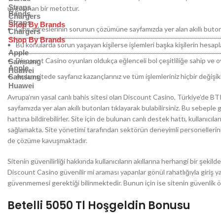
Straps
uygulanan bir metottur.
Bands
Chargers
Straps
Shop By Brands
Giriş adreslerinin sorunun çözümüne sayfamızda yer alan akıllı butonlar
Chargers
Shop By Brands
Bu konularda sorun yaşayan kişilerse işlemleri başka kişilerin hesap
Apple
Discount Casino oyunları oldukça eğlenceli bol çeşitliliğe sahip ve oy
Samsung
Apple
Huawei
Açılan sitede sayfanız kazançlarınız ve tüm işlemleriniz hiçbir değiş
Samsung
Huawei
Avrupa’nın yasal canlı bahis sitesi olan Discount Casino, Türkiye’de B
sayfamızda yer alan akıllı butonları tıklayarak bulabilirsiniz. Bu sebepl
hattına bildirebilirler. Site için de bulunan canlı destek hattı, kullanıcı
sağlamakta. Site yönetimi tarafından sektörün deneyimli personellerinin d
de çözüme kavuşmaktadır.
Sitenin güvenilirliği hakkında kullanıcıların akıllarına herhangi bir şek
Discount Casino güvenilir mi araması yapanlar gönül rahatlığıyla giriş yap
güvenmemesi gerektiği bilinmektedir. Bunun için ise sitenin güvenlik ö
Betelli 5050 Tl Hoşgeldin Bonusu