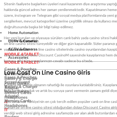
Sitenin faaliyete başlarken üyeleri nasıl kazanırım diye araştırma yaptı
hakkında güncel adres her zaman yenilenmektedir. Kapatılmanın hemen a
üzere, instegram ve Telegram gibi sosyal medya platformlarında yeni günce
sergilerken, mevcut kategorileri üzerine çeşitlilik olması da kullanıcı
doğrultusunda başka bir bilgi talep edilmez.
Home Automation
Her yeni kurulan ve piyasaya sürülen canlı bahis yada casino sitesi hakk
Home Automation
CCTV & Cameras
on line casino sitesi türeyebilir ve diğer gün kapanabilir. Sizler paranız
CCTV & Cameras
yapmalısınız. Canlı on line casino sitelerinde casino oyunlarından kayıpla
Accessories
MOBILE &TABLET
casino sitesi kuruldu. Discount CasinoM sayesinde kayıplarınızı hem de
Accessories
bonusu gibi tüm arayışlarınızın cevabı sadece bu sitede.
MOBILE &TABLET
Cases & Pouches
Low Cost On Line Casino Giris
Screen Guard
Cases & Pouches
Battery & Charger
Screen Guard
Power Banks
Güvenli bir sitede olmanın rahatlığı ile oyunlara katılabilirsiniz. Kayıpları
Battery & Charger
Adapter
fazla soru alıyorduk ve artık bu soruya yanıt vermenin zamanı geldi diyebi
Power Banks
Memory Cards
Adapter
Headphones
Memory Cards
Aynı zamanda Türkiye’nin en çok tercih edilen popüler canlı on line casi
IT
Headphones
aranan bir on line casino sitesi olduğundan dolayı Discount Casino giri
IT
verdiği web sitesi giriş adresine sayfamızda yer alan akıllı butonlardan e
Routers