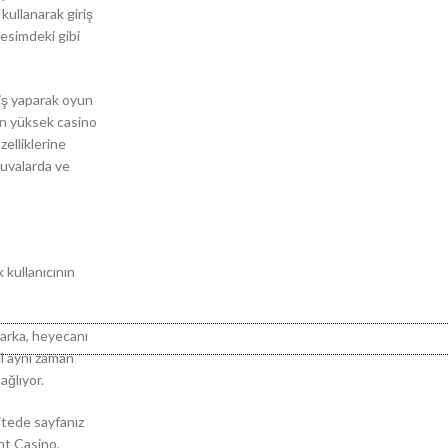
kullanarak giriş
resimdeki gibi
riş yaparak oyun
en yüksek casino
zelliklerine
nuvalarda ve
 kullanıcının
marka, heyecanı
il aynı zaman
ağlıyor.
itede sayfanız
nt Casino,