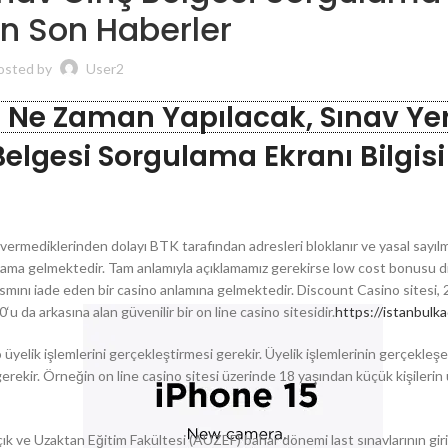
 En Son Haberler
osted by
User2
 2 Ne Zaman Yapılacak, Sınav Yer
Belgesi Sorgulama Ekranı Bilgisi
i vermediklerinden dolayı BTK tarafından adresleri bloklanır ve yasal sayı
 anlama gelmektedir. Tam anlamıyla açıklamamız gerekirse low cost bonusu d
ısmını iade eden bir casino anlamına gelmektedir. Discount Casino sitesi, 2
u da arkasına alan güvenilir bir on line casino sitesidir.
https://istanbulk
o üyelik işlemlerini gerçekleştirmesi gerekir. Üyelik işlemlerinin gerçekleşe
 gerekir. Örneğin on line casino sitesi üzerinde 18 yaşından küçük kişilerin
ık ve Uzaktan Eğitim Fakültesi (AUZEF) bahar dönemi last sınavlarının giri