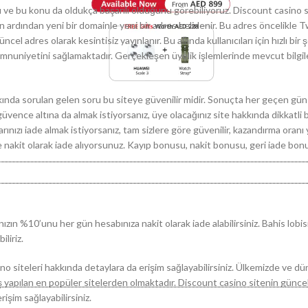
ğı ve bu konu da oldukça başarılı olduğunu görebiliyoruz. Discount casino 
rdından yeni bir domainle yeni bir adres belirlenir. Bu adres öncelikle T
l adres olarak kesintisiz yayınlanır. Bu alanda kullanıcıları için hızlı bir 
 memnuniyetini sağlamaktadır. Gerçekleşen üyelik işlemlerinde mevcut bilgil
ında sorulan gelen soru bu siteye güvenilir midir. Sonuçta her geçen gün f
ı güvence altına da almak istiyorsanız, üye olacağınız site hakkında dikkatli 
rınızı iade almak istiyorsanız, tam sizlere göre güvenilir, kazandırma oranı
 nakit olarak iade alıyorsunuz. Kayıp bonusu, nakit bonusu, geri iade bon
nızın %10’unu her gün hesabınıza nakit olarak iade alabilirsiniz. Bahis lobisi i
liriz.
no siteleri hakkında detaylara da erişim sağlayabilirsiniz. Ülkemizde ve d
ş yapılan en popüler sitelerden olmaktadır. Discount casino sitenin günce
rişim sağlayabilirsiniz.