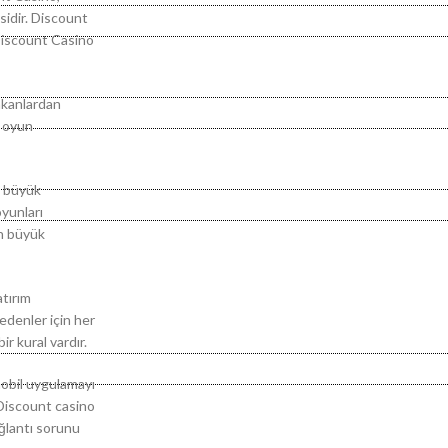
sidir. Discount
 Discount Casino
imkanlardan
i oyun
a büyük
yunları
in büyük
atırım
edenler için her
ir kural vardır.
mobil uygulamayı
 Discount casino
ğlantı sorunu