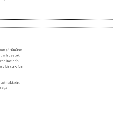
orunun çözümüne
i canlı destek
irebilmelerini
sa bir süre için
e tutmaktadır.
siteye