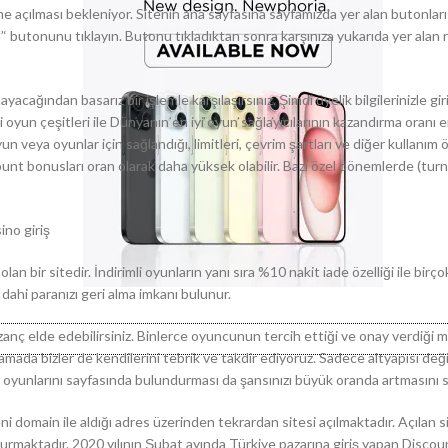
e açılması bekleniyor. Sitenin ana sayfasına sayfamızda yer alan butonları 
’‘ butonunu tıklayın. Butonu tıkladıktan sonra karşınıza yukarıda yer alan 
cağından basarız bir işlemle karşılaşırsınız. Şimdi üyelik bilgilerinizle gi
yun çeşitleri ile Dünyanın en iyi oyun sağlayıcılarının kazandırma oranı 
n veya oyunlar için sağlandığı, limitleri, çevrim şartları ve diğer kullanım ö
scount bonusları oran olarak daha yüksek olabilir. Bazı özel dönemlerde (tur
ir sitedir. İndirimli oyunların yanı sıra %10 nakit iade özelliği ile birçok
dahi paranızı geri alma imkanı bulunur.
azanç elde edebilirsiniz. Binlerce oyuncunun tercih ettiği ve onay verdiği 
mada bizler de kendilerini tebrik ve takdir ediyoruz. Sadece altyapısı değ
 oyunlarını sayfasında bulundurması da şansınızı büyük oranda artmasını s
omain ile aldığı adres üzerinden tekrardan sitesi açılmaktadır. Açılan s
durmaktadır. 2020 yılının Şubat ayında Türkiye pazarına giriş yapan Discou