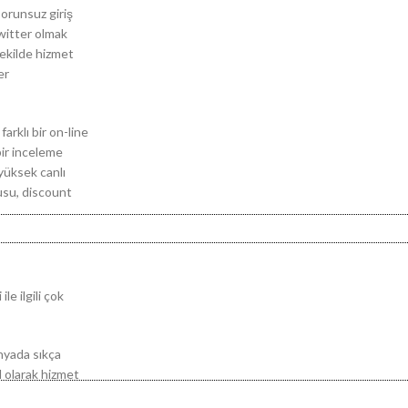
sorunsuz giriş
witter olmak
şekilde hizmet
er
arklı bir on-line
bir inceleme
 yüksek canlı
usu, discount
le ilgili çok
ünyada sıkça
l olarak hizmet