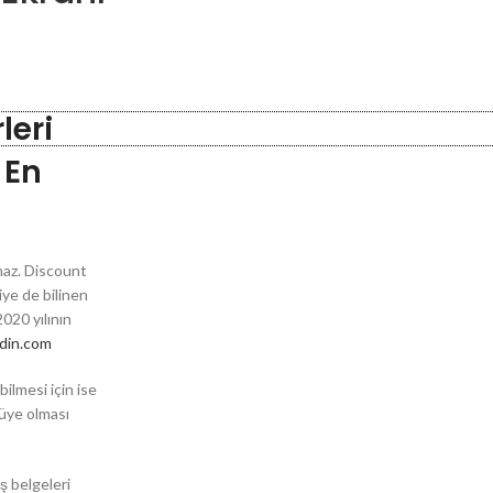
leri
 En
lmaz. Discount
iye de bilinen
020 yılının
adin.com
bilmesi için ise
 üye olması
ş belgeleri