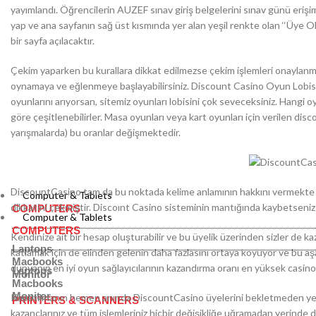
yayımlandı. Öğrencilerin AUZEF sınav giriş belgelerini sınav günü erişim
yap ve ana sayfanın sağ üst kısmında yer alan yeşil renkte olan ‘‘Üye Ol
bir sayfa açılacaktır.
Çekim yaparken bu kurallara dikkat edilmezse çekim işlemleri onaylanmaya
oynamaya ve eğlenmeye başlayabilirsiniz. Discount Casino Oyun Lobisi o
oyunlarını arıyorsan, sitemiz oyunları lobisini çok seveceksiniz. Hangi oyu
göre çeşitlenebilirler. Masa oyunları veya kart oyunları için verilen di
yarışmalarda) bu oranlar değişmektedir.
DiscountCasino tam da bu noktada kelime anlamının hakkını vermekte olan b
Computer & Tablets
dikkatini çekmiştir. Discoınt Casino sisteminin mantığında kaybetseniz 
COMPUTERS
Computer & Tablets
COMPUTERS
Kendinize ait bir hesap oluşturabilir ve bu üyelik üzerinden sizler de k
Laptops
katlamak için de elinden gelenin daha fazlasını ortaya koyuyor ve bu aşa
Macbooks
dünyanın en iyi oyun sağlayıcılarının kazandırma oranı en yüksek casino
Laptops
Monitor
Macbooks
Monitor
Kapatılmanın hemen anında DiscountCasino üyelerini bekletmeden yeni d
PRINTERS & SCANNERS
kazançlarınız ve tüm işlemleriniz hiçbir değişikliğe uğramadan yerinde 