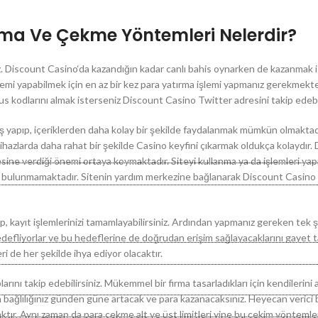
rma Ve Çekme Yöntemleri Nelerdir?
z. Discount Casino‘da kazandığın kadar canlı bahis oynarken de kazanmak i
mi yapabilmek için en az bir kez para yatırma işlemi yapmanız gerekmekte
us kodlarını almak isterseniz Discount Casino Twitter adresini takip edebil
iriş yapıp, içeriklerden daha kolay bir şekilde faydalanmak mümkün olmakta
cihazlarda daha rahat bir şekilde Casino keyfini çıkarmak oldukça kolaydır.
esine verdiği önemi ortaya koymaktadır. Siteyi kullanma ya da işlemleri yap
ek bulunmamaktadır. Sitenin yardım merkezine bağlanarak Discount Casino
p, kayıt işlemlerinizi tamamlayabilirsiniz. Ardından yapmanız gereken tek 
defliyorlar ve bu hedeflerine de doğrudan erişim sağlayacaklarını gayet tab
ri de her şekilde ihya ediyor olacaktır.
arını takip edebilirsiniz. Mükemmel bir firma tasarladıkları için kendilerini 
lan bağlılığınız günden güne artacak ve para kazanacaksınız. Heyecan verici 
aktır. Aynı zaman da para çekme alt ve üst limitleri yine bu çekim yöntemler