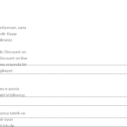
stiyorsan, sana
dir. Kayıp
irsiniz.
dır. Discount on
 Discount on line
ma sırasında bir
 şikayet
şey e-posta
i iyi biliyoruz.
ayrıca tebrik ve
bir oyun
i için de