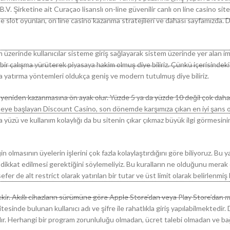
. Şirketine ait Curaçao lisanslı on-line güvenilir canlı on line casino site
ine slot oyunları, on line casino kazanma stratejileri ve dahası sayfamızda.
 üzerinde kullanıcılar sisteme giriş sağlayarak sistem üzerinde yer alan 
 bir çalışma yürüterek piyasaya hakim olmuş diye biliriz. Çünkü içerisindek
 yatırma yöntemleri oldukça geniş ve modern tutulmuş diye biliriz.
rın yeniden kazanmasına ön ayak olur. Yüzde 5 ya da yüzde 10 değil çok dah
rmeye başlayan Discount Casino, son dönemde karşımıza çıkan en iyi şans o
ra yüzü ve kullanım kolaylığı da bu sitenin çıkar çıkmaz büyük ilgi görmesin
in olmasının üyelerin işlerini çok fazla kolaylaştırdığını göre biliyoruz. Bu y
a dikkat edilmesi gerektiğini söylemeliyiz. Bu kuralların ne olduğunu merak 
fer de alt restrict olarak yatırılan bir tutar ve üst limit olarak belirlenmiş b
rekir. Akıllı cihazların sürümüne göre Apple Store’dan veya Play Store’dan 
de bulunan kullanıcı adı ve şifre ile rahatlıkla giriş yapılabilmektedir.
ır. Herhangi bir program zorunluluğu olmadan, ücret talebi olmadan ve ba