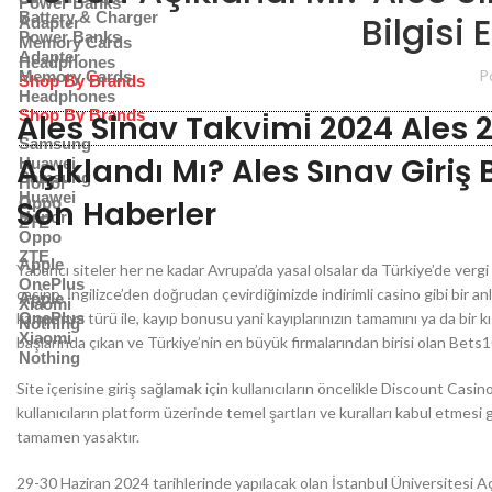
Power Banks
Battery & Charger
Bilgisi
Adapter
Power Banks
Memory Cards
Adapter
Headphones
P
Memory Cards
Shop By Brands
Headphones
Shop By Brands
Ales Sinav Takvi̇mi̇ 2024 Ales
Samsung
Açıklandı Mı? Ales Sınav Giriş 
Huawei
Samsung
Honor
Huawei
Son Haberler
Oppo
Honor
ZTE
Oppo
ZTE
Apple
Yabancı siteler her ne kadar Avrupa’da yasal olsalar da Türkiye’de verg
OnePlus
casino, İngilizce’den doğrudan çevirdiğimizde indirimli casino gibi bir
Apple
Xiaomi
kampanya türü ile, kayıp bonusu yani kayıplarınızın tamamını ya da bir k
OnePlus
Nothing
Xiaomi
başlarında çıkan ve Türkiye’nin en büyük firmalarından birisi olan Bets10‘
Nothing
Site içerisine giriş sağlamak için kullanıcıların öncelikle Discount Casin
kullanıcıların platform üzerinde temel şartları ve kuralları kabul etmesi
tamamen yasaktır.
29-30 Haziran 2024 tarihlerinde yapılacak olan İstanbul Üniversitesi Aç