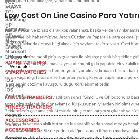
yaşamadan rahatlıkla giriş yapabilmek mümkündür.
Benq
TCL
Lenovo
Asus
TCL
Low Cost On Line Casino Para Yatı
Asus
Samsung
HP
Samsung
Kanuna aykırı ve izinsiz olarak kopyalanamaz, başka yerde yayınlanama
MSI
HP
Huawei
mükemmel bir haberimiz var. Jeton Cüzdan ve Papara ile para çekme işle
MSI
Microsoft
bonusu hakkında detaylı bilgi almak için sayfamı takipte kalın. Özei bon
Huawei
Linksys
Microsoft
Discount casino mobil giriş uygulaması ile oldukça pratik bir şekilde g
Wearables
Linksys
SMART WATCHES
line casino mobil uygulaması sayesinde mobil giriş yapabilmek ve akıllı 
Wearables
casino şikayet çözümleri hemen getiriliyor olması firmanın hizmet kalit
SMART WATCHES
sorun yaşandığı takdirde herhangi bir yere şikayetin yapılmasına ger
iOS
işlemlerinin çözüme kavuşturulduğu görülebilmektedir.
Android
iOS
Android
Kullanım şartlarını da onayladıktan sonra ”Şimdi Üye Ol” butonuna bası
FITNESS TRACKERS
adresinize gelecek linki onaylamak. Kuşkusuz en iyilerden biri olmayı he
FITNESS TRACKERS
Beklentilerin çok ama çok ötesinde bir işletme karşınıza çıkacak ve sizle
Huawei
ACCESSORIES
Sayfamızda yer alan akıllı butonları kullanabilir yada sosyal medya hesabl
Huawei
ACCESSORIES
takdir etmek isteriz. Siz de yerinizi aldığınız andan itibaren markaya o
deneyimi ve daha fazlası için adımlarınızı bu yön de atmanız yeterli olac
Bands