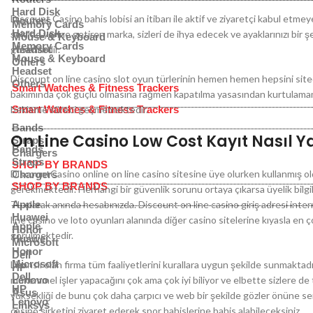
Hard Disk
Discount Casino bahis lobisi an itibarı ile aktif ve ziyaretçi kabul etme
Routers
Memory Cards
Hard Disk
şekilde yerine getiren marka, sizleri de ihya edecek ve ayaklarınızı bir
Mouse & Keyboard
Memory Cards
güvenilirdir.
Headset
Mouse & Keyboard
Others
Headset
Discount on line casino slot oyun türlerinin hemen hemen hepsini sitede
Others
Smart Watches & Fitness Trackers
bakımında çok güçlü olmasına rağmen kapatılma yasasından kurtulamama
bekleme süreci geçmemektedir.
Smart Watches & Fitness Trackers
Bands
On Line Casino Low Cost Kayıt Nasıl Ya
Straps
Bands
Chargers
Straps
SHOP BY BRANDS
DiscountCasino online on line casino sitesine üye olurken kullanmış 
Chargers
SHOP BY BRANDS
gerekmektedir. Herhangi bir güvenlik sorunu ortaya çıkarsa üyelik bilg
TL olarak anında hesabınızda. Discount on line casino giriş adresi inter
Apple
Huawei
line casino ve loto oyunları alanında diğer casino sitelerine kıyasla en ç
Apple
Honor
görülmektedir.
Huawei
Microsoft
Honor
Dell
Microsoft
Lisanslı olan firma tüm faaliyetlerini kurallara uygun şekilde sunmaktad
HP
Dell
mükemmel işler yapacağını çok ama çok iyi biliyor ve elbette sizlere de t
Lenovo
HP
Asus
yüksekliği de bunu çok daha çarpıcı ve web bir şekilde gözler önüne seri
Lenovo
Linksys
casino şirketini ziyaret ederek spor bahislerine bahis alabileceksiniz.