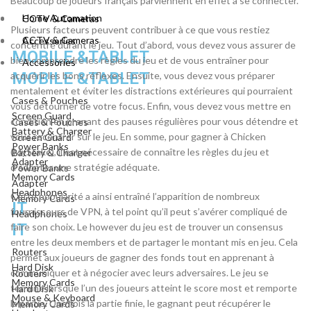
Beaucoup de joueurs français parviennent en effet à se connecter.
Home Automation
CCTV & Cameras
Plusieurs facteurs peuvent contribuer à ce que vous restiez
CCTV & Cameras
Accessories
concentré durant le jeu. Tout d’abord, vous devez vous assurer de
MOBILE &TABLET
bien comprendre les règles du jeu et de vous entraîner pour
Accessories
MOBILE &TABLET
acquérir les bons réflexes. Ensuite, vous devez vous préparer
mentalement et éviter les distractions extérieures qui pourraient
Cases & Pouches
vous détourner de votre focus. Enfin, vous devez vous mettre en
Screen Guard
condition en prenant des pauses régulières pour vous détendre et
Cases & Pouches
Battery & Charger
vous recentrer sur le jeu. En somme, pour gagner à Chicken
Screen Guard
Power Banks
(MyStake), il est nécessaire de connaître les règles du jeu et
Battery & Charger
Adapter
d’adopter une stratégie adéquate.
Power Banks
Memory Cards
Adapter
Headphones
Cette popularité a ainsi entraîné l’apparition de nombreux
Memory Cards
IT
fournisseurs de VPN, à tel point qu’il peut s’avérer compliqué de
Headphones
IT
faire son choix. Le however du jeu est de trouver un consensus
entre les deux members et de partager le montant mis en jeu. Cela
Routers
permet aux joueurs de gagner des fonds tout en apprenant à
Hard Disk
communiquer et à négocier avec leurs adversaires. Le jeu se
Routers
Memory Cards
termine lorsque l’un des joueurs atteint le score most et remporte
Hard Disk
Mouse & Keyboard
la partie. Une fois la partie finie, le gagnant peut récupérer le
Memory Cards