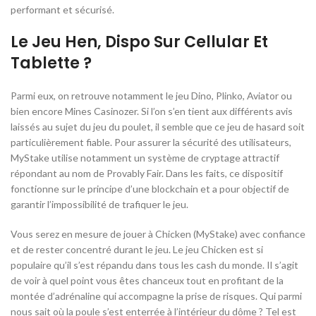
performant et sécurisé.
Le Jeu Hen, Dispo Sur Cellular Et
Tablette ?
Parmi eux, on retrouve notamment le jeu Dino, Plinko, Aviator ou
bien encore Mines Casinozer. Si l’on s’en tient aux différents avis
laissés au sujet du jeu du poulet, il semble que ce jeu de hasard soit
particulièrement fiable. Pour assurer la sécurité des utilisateurs,
MyStake utilise notamment un système de cryptage attractif
répondant au nom de Provably Fair. Dans les faits, ce dispositif
fonctionne sur le principe d’une blockchain et a pour objectif de
garantir l’impossibilité de trafiquer le jeu.
Vous serez en mesure de jouer à Chicken (MyStake) avec confiance
et de rester concentré durant le jeu. Le jeu Chicken est si
populaire qu’il s’est répandu dans tous les cash du monde. Il s’agit
de voir à quel point vous êtes chanceux tout en profitant de la
montée d’adrénaline qui accompagne la prise de risques. Qui parmi
nous sait où la poule s’est enterrée à l’intérieur du dôme ? Tel est