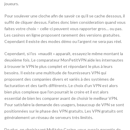
joueurs.
Pour soulever une cloche afin de savoir ce qu’il se cache dessous, il
suffit de cliquer dessus. Faites donc bien consideration quand vous
faites votre choix – celle-ci peuvent vous rapporter gros… ou pas.
Les casinos en ligne proposent rarement des versions gratuites.
Cependant il existe des modes démo ou l’argent ne sera pas réel.
Cependant, si l’os »maudit » apparaît, essayez le même montant la
deuxième fois. Le comparateur MonPetitVPN aide les internautes
à trouver le VPN le plus complet et répondant le plus à leurs
besoins. Il existe une multitude de fournisseurs VPN qui
proposent des companies divers et variés à des systèmes de
facturation et des tarifs différents. Le choix d’un VPN est alors
bien plus complexe que l’on pourrait le croire et il est alors
essential de bien les comparer avant de choisir le meilleur VPN.
Pour satisfaire la demande des usagers, beaucoup de VPN se sont
positionnées sur le phase des VPN gratuits. Les VPN gratuits ont
généralement un réseau de serveurs très limités.
De plus, en choisissant MyStake Casino, vous avez la garantie de