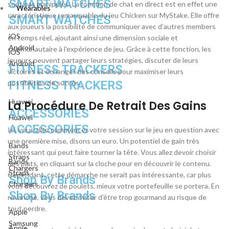
SMART WATCHES
sont pas manipulés. La fonction de chat en direct est en effet une
Wearables
caractéristique remarquable du jeu Chicken sur MyStake. Elle offre
SMART WATCHES
aux joueurs la possibilité de communiquer avec d’autres members
iOS
en temps réel, ajoutant ainsi une dimension sociale et
Android
communautaire à l’expérience de jeu. Grâce à cette fonction, les
iOS
joueurs peuvent partager leurs stratégies, discuter de leurs
Android
FITNESS TRACKERS
victoires et échanger des conseils pour maximiser leurs
possibilities de succès.
FITNESS TRACKERS
Huawei
La Procédure De Retrait Des Gains
ACCESSORIES
Huawei
ACCESSORIES
Ici, vous allez commencer votre session sur le jeu en question avec
une première mise, disons un euro. Un potentiel de gain très
Bands
intéressant qui peut faire tourner la tête. Vous allez devoir choisir
Straps
Bands
des plats, en cliquant sur la cloche pour en découvrir le contenu.
Chargers
Straps
Cependant, cette démarche ne serait pas intéressante, car plus
Shop By Brands
Chargers
vous découvrez de poulets, mieux votre portefeuille se portera. En
Shop By Brands
revanche, vous devez éviter d’être trop gourmand au risque de
tout perdre.
Apple
Samsung
Apple