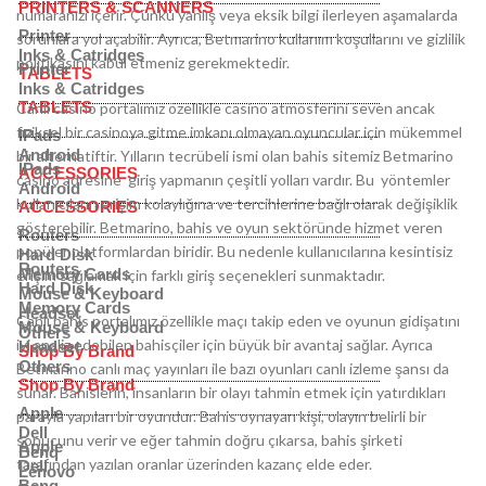
PRINTERS & SCANNERS
numaranızı içerir. Çünkü yanlış veya eksik bilgi ilerleyen aşamalarda
Printer
sorunlara yol açabilir. Ayrıca, Betmarino kullanım koşullarını ve gizlilik
Inks & Catridges
politikasını kabul etmeniz gerekmektedir.
Printer
TABLETS
Inks & Catridges
TABLETS
Canlı casino portalımız özellikle casino atmosferini seven ancak
fiziksel bir casinoya gitme imkanı olmayan oyuncular için mükemmel
IPads
Android
bir alternatiftir. Yılların tecrübeli ismi olan bahis sitemiz Betmarino
IPads
ACCESSORIES
casino adresine giriş yapmanın çeşitli yolları vardır. Bu yöntemler
Android
kullanıcıların erişim kolaylığına ve tercihlerine bağlı olarak değişiklik
ACCESSORIES
gösterebilir. Betmarino, bahis ve oyun sektöründe hizmet veren
Routers
popüler platformlardan biridir. Bu nedenle kullanıcılarına kesintisiz
Hard Disk
Routers
Memory Cards
erişim sağlamak için farklı giriş seçenekleri sunmaktadır.
Hard Disk
Mouse & Keyboard
Memory Cards
Headset
Canlı bahis portalımız özellikle maçı takip eden ve oyunun gidişatını
Mouse & Keyboard
Others
iyi analiz edebilen bahisçiler için büyük bir avantaj sağlar. Ayrıca
Headset
Shop By Brand
Others
Betmarino canlı maç yayınları ile bazı oyunları canlı izleme şansı da
Shop By Brand
sunar. Bahislerin, insanların bir olayı tahmin etmek için yatırdıkları
Apple
parayla yapılan bir oyundur. Bahis oynayan kişi, olayın belirli bir
Dell
sonucunu verir ve eğer tahmin doğru çıkarsa, bahis şirketi
Apple
Benq
tarafından yazılan oranlar üzerinden kazanç elde eder.
Dell
Lenovo
Benq