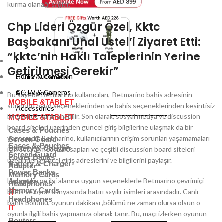
kurma olanağı sağlar.
Chp Lideri Özgür Özel, Kktc
Başbakanı Ünal Üstel’i Ziyaret Etti:
“kktc’nin Haklı Taleplerinin Yerine
Home Automation
Getirilmesi Gerekir”
Home Automation
CCTV & Cameras
CCTV & Cameras
Accessories
Bu sayede Betmarino kullanıcıları, Betmarino bahis adresinin
MOBILE &TABLET
sunduğu oyun seçeneklerinden ve bahis seçeneklerinden kesintisiz
Accessories
bir şekilde yararlanabilir. Son olarak, sosyal medya ve discussion
MOBILE &TABLET
board siteleri üzerinden güncel giriş bilgilerine ulaşmak da bir
Cases & Pouches
yöntemdir. Betmarino, kullanıcılarının erişim sorunları yaşamamaları
Screen Guard
Cases & Pouches
Battery & Charger
için sosyal medya hesapları ve çeşitli discussion board siteleri
Screen Guard
Power Banks
üzerinden güncel giriş adreslerini ve bilgilerini paylaşır.
Battery & Charger
Adapter
Power Banks
Memory Cards
Her zevke ve ilgi alanına uygun seçeneklerle Betmarino çevrimiçi
Adapter
Headphones
Memory Cards
bahis ve oyun dünyasında hatırı sayılır isimleri arasındadır. Canlı
IT
Headphones
bahis bölümü, oyunun dakikası ,bölümü ne zaman olursa olsun o
IT
oyunla ilgili bahis yapmanıza olanak tanır. Bu, maçı izlerken oyunun
Routers