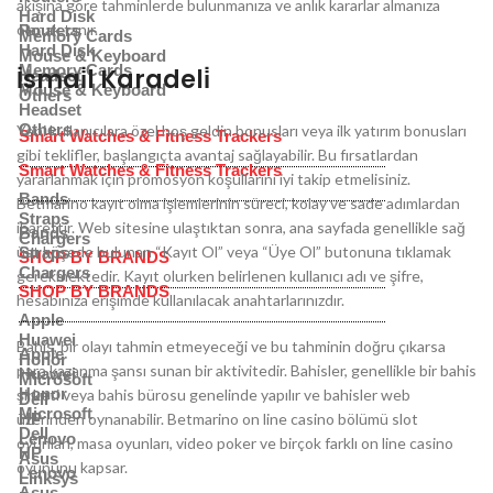
akışına göre tahminlerde bulunmanıza ve anlık kararlar almanıza
Hard Disk
olanak tanır.
Routers
Memory Cards
Hard Disk
Mouse & Keyboard
Memory Cards
İsmai̇l Karadeli̇
Headset
Mouse & Keyboard
Others
Headset
Others
Yeni kullanıcılara özel hoş geldin bonusları veya ilk yatırım bonusları
Smart Watches & Fitness Trackers
gibi teklifler, başlangıçta avantaj sağlayabilir. Bu fırsatlardan
Smart Watches & Fitness Trackers
yararlanmak için promosyon koşullarını iyi takip etmelisiniz.
Bands
Betmarino kayıt olma işlemlerinin süreci, kolay ve sade adımlardan
Straps
ibarettir. Web sitesine ulaştıktan sonra, ana sayfada genellikle sağ
Bands
Chargers
üst köşede bulunan “Kayıt Ol” veya “Üye Ol” butonuna tıklamak
Straps
SHOP BY BRANDS
Chargers
gerekmektedir. Kayıt olurken belirlenen kullanıcı adı ve şifre,
SHOP BY BRANDS
hesabınıza erişimde kullanılacak anahtarlarınızdır.
Apple
Huawei
Bahis, bir olayı tahmin etmeyeceği ve bu tahminin doğru çıkarsa
Apple
Honor
para kazanma şansı sunan bir aktivitedir. Bahisler, genellikle bir bahis
Huawei
Microsoft
Honor
şirketi veya bahis bürosu genelinde yapılır ve bahisler web
Dell
Microsoft
üzerinden oynanabilir. Betmarino on line casino bölümü slot
HP
Dell
Lenovo
oyunları, masa oyunları, video poker ve birçok farklı on line casino
HP
Asus
oyununu kapsar.
Lenovo
Linksys
Asus