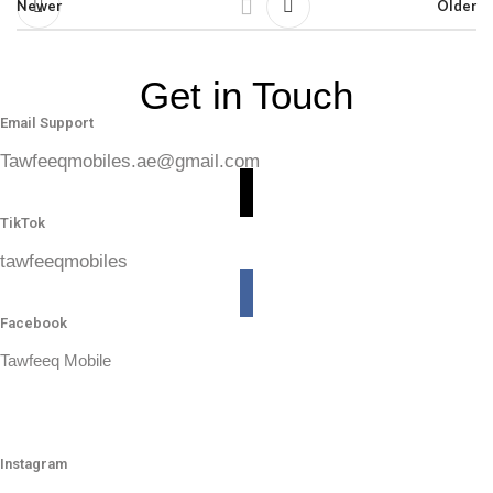
Newer
Older
Get in Touch
Email Support
Tawfeeqmobiles.ae@gmail.com
TikTok
tawfeeqmobiles
Facebook
Tawfeeq Mobile
Instagram