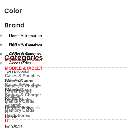
Color
Brand
Home Automation
Home Automation
CCTV & Cameras
CCTV & Cameras
Accessories
Categories
MOBILE &TABLET
Accessories
MOBILE &TABLET
! Без рубрики
Cases & Pouches
1Win AZ Casino
Screen Guard
Cases & Pouches
Battery & Charger
1Win Brasil
Screen Guard
Power Banks
Battery & Charger
Adapter
1win Brazil
Power Banks
Memory Cards
Adapter
Headphones
1win casino spanish
Memory Cards
IT
Headphones
1win fr
IT
1win India
Routers