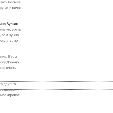
отать больше
угих и начать
зино Вулкан
начки, все из
, вам нужно
 оплаты, но
ниц. В том
рогу Дорадо,
ные очень
го другого
 создания
 маскировать