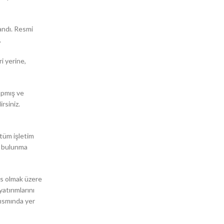
andı. Resmi
.
i yerine,
apmış ve
rsiniz.
tüm işletim
e bulunma
is olmak üzere
atırımlarını
kısmında yer