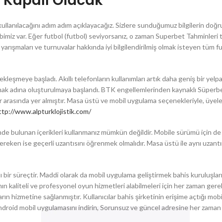
r Kapalı Olacak
llanılacağını adım adım açıklayacağız. Sizlere sunduğumuz bilgilerin doğr
ibimiz var. Eğer futbol (futbol) seviyorsanız, o zaman Superbet Tahminler
arışmaları ve turnuvalar hakkında iyi bilgilendirilmiş olmak isteyen tüm f
eşmeye başladı. Akıllı telefonların kullanımları artık daha geniş bir yel
mak adına oluşturulmaya başlandı. BTK engellemlerinden kaynaklı Süperbeti
 arasında yer almıştır. Masa üstü ve mobil uygulama seçenekleriyle, üyele
ttp://www.alpturklojistik.com/
nde bulunan içerikleri kullanmanız mümkün değildir. Mobile sürümü için de 
reken ise geçerli uzantısını öğrenmek olmalıdır. Masa üstü ile aynı uzantı
 bir süreçtir. Maddi olarak da mobil uygulama geliştirmek bahis kuruluşları
nın kaliteli ve profesyonel oyun hizmetleri alabilmeleri için her zaman gerek
n hizmetine sağlanmıştır. Kullanıcılar bahis şirketinin erişime açtığı mob
android mobil uygulamasını indirin, Sorunsuz ve güncel adresine her zaman 