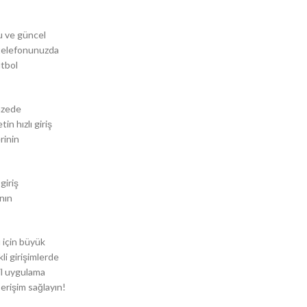
u ve güncel
i telefonunuzda
utbol
pazede
n hızlı giriş
rinin
giriş
nın
 için büyük
li girişimlerde
il uygulama
erişim sağlayın!