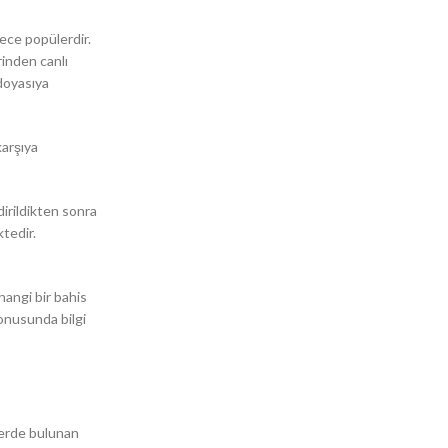
ece popülerdir.
rinden canlı
 doyasıya
karşıya
dirildikten sonra
ktedir.
hangi bir bahis
konusunda bilgi
 yerde bulunan