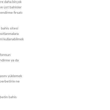
ere daha birçok
ve üst bahisler
lendirme fırsatı
 bahis sitesi
ısıtlanmalara
sini kullanabilmek
atformun
İndirme ya da
masını yüklemek
uperbetin’e ne
rbetin bahis