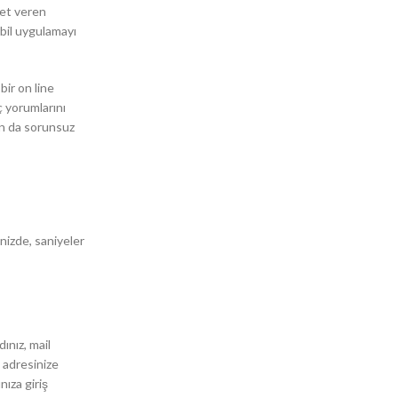
met veren
bil uygulamayı
bir on line
ç yorumlarını
an da sorunsuz
inizde, saniyeler
ınız, mail
 adresinize
ıza giriş