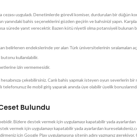
para cezası uyguladı. Denetimlerde görevli komiser, durdurulan bir düğün 
 yanındaki bahis seçeneklerini gözden geçirin ve bahsinizi yapın. Karşıla
a sürede yanıt verecektir. Bazen kötü niyetli olma potansiyeli bulunan bir
n belirlenen endekslerinde yer alan Türk üniversitelerinin sıralamaları açı
butonu kullanılabilir.
etlerine izin vermemesidir.
 hesabınıza çekebilirsiniz. Canlı bahis yapmak isteyen oyun severlerin bir 
lı telefonunuz ile mobil giriş yaparak anında üye olabilir üyelik bonusları
e Ceset Bulundu
bebidir. Bizlere destek vermek için uygulamayı kapatabilir yada ayarlardan
destek vermek için uygulamayı kapatabilir yada ayarlardan kureselakdeniz.
indirmeniz için Google Play uygulamasına sitenin adını yazmanız gerekiyor.