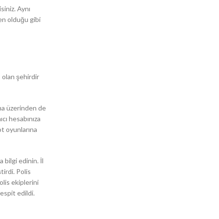
siniz. Aynı
en olduğu gibi
 olan şehirdir
ma üzerinden de
ıcı hesabınıza
ot oyunlarına
bilgi edinin. İl
rdi. Polis
lis ekiplerini
espit edildi.