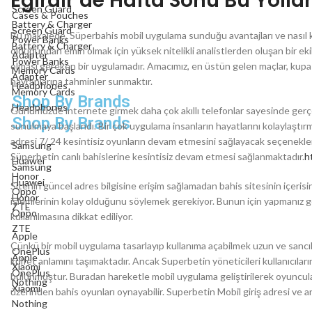
Eğirdir’de Hafta Sonu Bu Yolla
Screen Guard
Cases & Pouches
Battery & Charger
Screen Guard
Bu makalede, Süperbahis mobil uygulama sunduğu avantajları ve nasıl ku
Power Banks
Battery & Charger
olduğundan emin olmak için yüksek nitelikli analistlerden oluşan bir ek
Adapter
Power Banks
olması gereken bir uygulamadır. Amacımız, en üstün gelen maçlar, kupa y
Memory Cards
Adapter
hayranlarına tahminler sunmaktır.
Headphones
Memory Cards
Shop By Brands
Headphones
Günümüzde internete girmek daha çok akıllı telefonlar sayesinde gerçekl
Shop By Brands
sunulmaya başlandı. Bir çok uygulama insanların hayatlarını kolaylaştır
adresi 7/ 24 kesintisiz oyunların devam etmesini sağlayacak seçenekler
Samsung
Süperbetin canlı bahislerine kesintisiz devam etmesi sağlanmaktadır.
h
Huawei
Samsung
Honor
Huawei
Sitenin güncel adres bilgisine erişim sağlamadan bahis sitesinin içerisi
Oppo
Honor
işlemlerinin kolay olduğunu söylemek gerekiyor. Bunun için yapmanız ge
ZTE
Oppo
kullanılmasına dikkat ediliyor.
ZTE
Apple
Çünkü bir mobil uygulama tasarlayıp kullanıma açabilmek uzun ve sancılı
OnePlus
Apple
külfet anlamını taşımaktadır. Ancak Superbetin yöneticileri kullanıcıları
Xiaomi
OnePlus
bulunmuştur. Buradan hareketle mobil uygulama geliştirilerek oyuncuları
Nothing
Xiaomi
üzerinden bahis oyunları oynayabilir. Superbetin Mobil giriş adresi ve 
Nothing