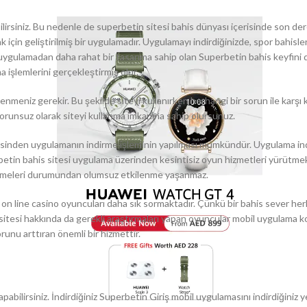
lirsiniz. Bu nedenle de superbetin sitesi bahis dünyası içerisinde son der
in geliştirilmiş bir uygulamadır. Uygulamayı indirdiğinizde, spor bahisle
ok uygulamadan daha rahat bir tasarıma sahip olan Superbetin bahis keyfini
 işlemlerini gerçekleştirmiş olur.
renmeniz gerekir. Bu şekilde siteyi kullanırken herhangi bir sorun ile karşı 
sorunsuz olarak siteyi kullanma imkanına sahip olursunuz.
içerisinden uygulamanın indirme işleminin yapılması mümkündür. Uygulama in
uperbetin bahis sitesi uygulama üzerinden kesintisiz oyun hizmetleri yürütme
llemeleri durumundan olumsuz etkilenme yaşanmaz.
on line casino oyuncuları daha sık sormaktadır. Çünkü bir bahis sever her
s sitesi hakkında da gerekli araştırmaları yapan oyuncular mobil uygulama 
unu arttıran önemli bir hizmettir.
apabilirsiniz. İndirdiğiniz Superbetin Giriş mobil uygulamasını indirdiğiniz