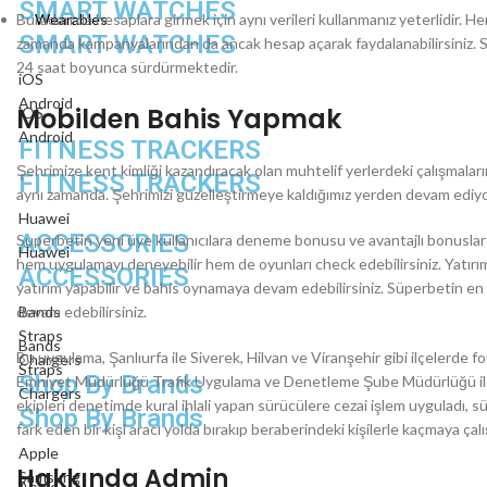
SMART WATCHES
Buradan da hesaplara girmek için aynı verileri kullanmanız yeterlidir. He
Wearables
SMART WATCHES
zamanda kampanyalarından da ancak hesap açarak faydalanabilirsiniz. 
24 saat boyunca sürdürmektedir.
iOS
Android
Mobilden Bahis Yapmak
iOS
Android
FITNESS TRACKERS
Şehrimize kent kimliği kazandıracak olan muhtelif yerlerdeki çalışmalar
FITNESS TRACKERS
aynı zamanda. Şehrimizi güzelleştirmeye kaldığımız yerden devam ediyor
Huawei
ACCESSORIES
Superbetin yeni üye kullanıcılara deneme bonusu ve avantajlı bonusl
Huawei
hem uygulamayı deneyebilir hem de oyunları check edebilirsiniz. Yatırı
ACCESSORIES
yatırım yapabilir ve bahis oynamaya devam edebilirsiniz. Süperbetin en s
devam edebilirsiniz.
Bands
Straps
Bands
Bu uygulama, Şanlıurfa ile Siverek, Hilvan ve Viranşehir gibi ilçelerde fou
Chargers
Straps
Shop By Brands
Emniyet Müdürlüğü Trafik Uygulama ve Denetleme Şube Müdürlüğü ile A
Chargers
ekipleri denetimde kural ihlali yapan sürücülere cezai işlem uyguladı, s
Shop By Brands
fark eden bir kişi aracı yolda bırakıp beraberindeki kişilerle kaçmaya çal
Apple
Hakkında Admin
Samsung
Apple