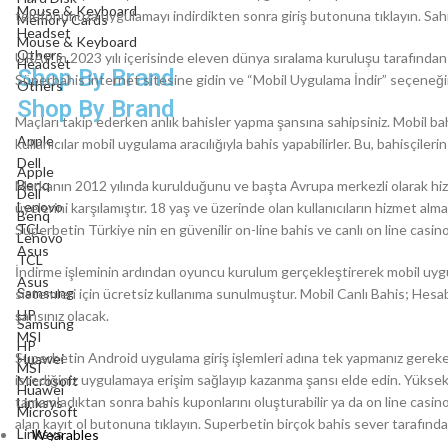
Mouse & Keyboard
telefonunuza uygulamayı indirdikten sonra giriş butonuna tıklayın. Sahip
Memory Cards
Headset
Mouse & Keyboard
Others
URAP’ın 2023 yılı içerisinde eleven dünya sıralama kuruluşu tarafından 
Headset
Shop By Brand
Süperbahis internet sitesine gidin ve “Mobil Uygulama İndir” seçeneğin
Others
Shop By Brand
Maçları takip ederken anlık bahisler yapma şansına sahipsiniz. Mobil bah
Apple
kullanıcılar mobil uygulama aracılığıyla bahis yapabilirler. Bu, bahisçil
Dell
Apple
Benq
Markanın 2012 yılında kurulduğunu ve başta Avrupa merkezli olarak hi
Dell
Lenovo
üyelerini karşılamıştır. 18 yaş ve üzerinde olan kullanıcıların hizmet alma
Benq
TCL
Superbetin Türkiye nin en güvenilir on-line bahis ve canlı on line casino 
Lenovo
Asus
TCL
İndirme işleminin ardından oyuncu kurulum gerçekleştirerek mobil uyg
Asus
Samsung
sistemleri için ücretsiz kullanıma sunulmuştur. Mobil Canlı Bahis; Hes
HP
şansınız olacak.
Samsung
MSI
HP
Superbetin Android uygulama giriş işlemleri adına tek yapmanız gereken
Huawei
MSI
istediğiniz uygulamaya erişim sağlayıp kazanma şansı elde edin. Yüksek o
Microsoft
Huawei
tamamladıktan sonra bahis kuponlarını oluşturabilir ya da on line casin
Linksys
Microsoft
alan kayıt ol butonuna tıklayın. Superbetin birçok bahis sever tarafından 
Linksys
Wearables