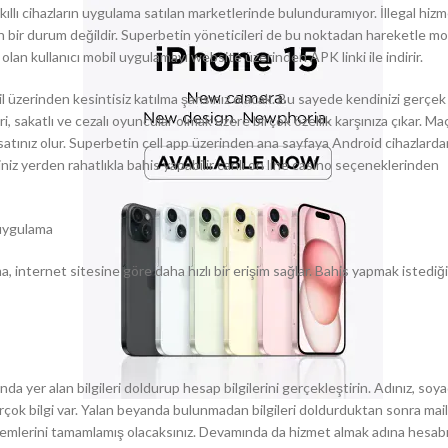
 akıllı cihazların uygulama satılan marketlerinde bulunduramıyor. İllegal hiz
n bir durum değildir. Superbetin yöneticileri de bu noktadan hareketle mo
lan kullanıcı mobil uygulamayı website üzerinden APK linki ile indirir.
l üzerinden kesintisiz katılma şansınız olacak. Bu sayede kendinizi gerçek 
, sakatlı ve cezalı oyuncular olmak üzere birçok özellik karşınıza çıkar. Ma
rsatınız olur. Superbetin cell app üzerinden ana sayfaya Android cihazlard
iğiniz yerden rahatlıkla bahis yapabilir canlı on line casino seçeneklerinden
ma, internet sitesine göre daha hızlı bir erişim sağlar. Bahis yapmak istediğ
da yer alan bilgileri doldurup hesap bilgilerini gerçekleştirin. Adınız, soyad
rçok bilgi var. Yalan beyanda bulunmadan bilgileri doldurduktan sonra mail
şlemlerini tamamlamış olacaksınız. Devamında da hizmet almak adına hesabın