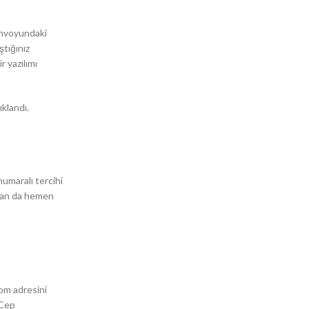
konvoyundaki
ştığınız
 yazılımı
klandı.
numaralı tercihi
ndan da hemen
com adresini
 Cep