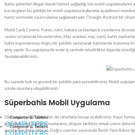
Bahis şirketleri illegal olarak hizmet sağladığı için mobil uygulamalarını
kuruluşların bu şekilde bir mobil uygulama kullanıma açabilmesi mümkü
harici yöntemle oyuncularına sağlamaktadır. Örneğin Android bir cihazı o
Mobil Canlı Casino; Poker, rulet, bakara ve blackjack oyunlarına da mobi
casino ortamında hissedersiniz. Maç oranları, maç özeti, bahis marketleri
bahis kuponlarınıza doğru bir şekilde yansıtarak bahislerde bulunma fı
giriş yapılır. Bu uygulama ile evde iş yerinde misafirlikte dışarıda isted
faydalanabilirsiniz.
Bu sayede hızlı ve güvenli bir şekilde para yatırabilirsiniz. Mobil uygula
içinde oyunlara ulaşabilirsiniz.
Süperbahis Mobil Uygulama
Dilerseniz mobil üzerinden de rahatlıkla hesap açabilirsiniz. Kayıt formun
Computer & Tablets
COMPUTERS
adresiniz, cep telefonu numaranız, doğum tarihiniz olmak üzere daha bi
Computer & Tablets
gönderilen linke tıklayın. Doğru uzantısı sayesinde Betin Yeni Adres i
COMPUTERS