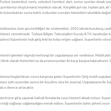
 Futbol, basketbol, tenis, voleybol, hentbol, dart, motor sporları olmak üz
uponlarınızı oluşturmanız mümkün olacak. Karşılıklı gol var, toplam gol, alt 
nde bulunduktan sonra bahis tutkunları sunulan hizmetleri rahatlıkla değer
rütülmesine özen gösterildiğini de söylemeliyiz. 2010 yılında kurulmuş canlı
k hizmet vermektedir. Türkiye Bilişim Teknolojileri Kurulu BTK tarafından k
 adresi Süperbetin hızlı giriş linki ile kolay erişim sağlanır. Superbetin site
perbetin işlemleri dışında herhangi bir uygulamaya yer verilmiyor. Mobil pl
direk olarak hizmetleri ya da promosyonları ile karşı karşıya kalacaksınız. 
lemeyi başlattıktan sonra karşınıza gelen Superbetin Giriş mobil uygula
sı sizin açısından ayrıca bir küçükte olsa bir avantaj. Uygulamanız ile S
da o derece artacaktır.
ktörüne giriş yaparak kaliteli firmalarda oyun hizmeti almak istiyor. Supe
desteği sağlayıp sağlamadığını merak ediyor. Superbetin bahis şirketi oyun