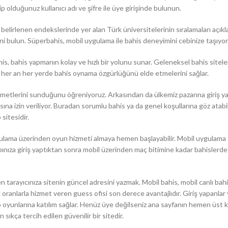
 olduğunuz kullanıcı adı ve şifre ile üye girişinde bulunun.
belirlenen endekslerinde yer alan Türk üniversitelerinin sıralamaları açıkl
i bulun. Süperbahis, mobil uygulama ile bahis deneyimini cebinize taşıyor
is, bahis yapmanın kolay ve hızlı bir yolunu sunar. Geleneksel bahis siteler
erin her an her yerde bahis oynama özgürlüğünü elde etmelerini sağlar.
zmetlerini sunduğunu öğreniyoruz. Arkasından da ülkemiz pazarına giriş y
sına izin veriliyor. Buradan sorumlu bahis ya da genel koşullarına göz atabili
sitesidir.
ulama üzerinden oyun hizmeti almaya hemen başlayabilir. Mobil uygulama 
abınıza giriş yaptıktan sonra mobil üzerinden maç bitimine kadar bahislerd
 tarayıcınıza sitenin güncel adresini yazmak. Mobil bahis, mobil canlı bah
ranlarla hizmet veren guess ofisi son derece avantajlıdır. Giriş yapanlar y
o oyunlarına katılım sağlar. Henüz üye değilseniz ana sayfanın hemen üst 
sıkça tercih edilen güvenilir bir sitedir.