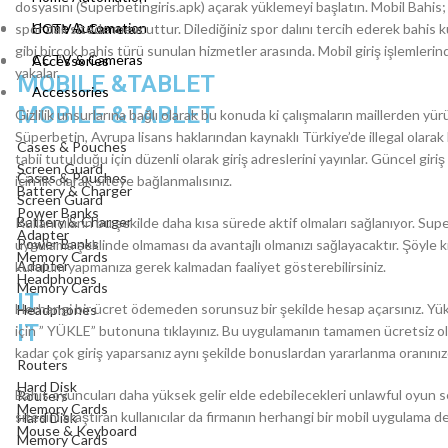
dosyasını (Superbetingiris.apk) açarak yüklemeyi başlatın. Mobil Bahis;
Home Automation
spor dalı sitede mevcuttur. Dilediğiniz spor dalını tercih ederek bahis k
CCTV & Cameras
gibi birçok bahis türü sunulan hizmetler arasında. Mobil giriş işlemleri
CCTV & Cameras
Accessories
yakalar.
MOBILE &TABLET
Accessories
MOBILE &TABLET
Gizlilik unsurlarına bağlı olarak bu konuda ki çalışmaların maillerden yü
Süperbetin, Avrupa lisans haklarından kaynaklı Türkiye’de illegal olara
Cases & Pouches
tabii tutulduğu için düzenli olarak giriş adreslerini yayınlar. Güncel giriş
Screen Guard
Cases & Pouches
için ilk olarak siteye bağlanmalısınız.
Battery & Charger
Screen Guard
Power Banks
Battery & Charger
Kullanıcıların bu şekilde daha kısa sürede aktif olmaları sağlanıyor. Su
Adapter
Power Banks
uygulama şeklinde olmaması da avantajlı olmanızı sağlayacaktır. Şöyle ki 
Memory Cards
Adapter
kurulum yapmanıza gerek kalmadan faaliyet gösterebilirsiniz.
Headphones
Memory Cards
IT
Herhangi bir ücret ödemeden sorunsuz bir şekilde hesap açarsınız. Yük
Headphones
IT
için ” YÜKLE” butonuna tıklayınız. Bu uygulamanın tamamen ücretsiz olma
kadar çok giriş yaparsanız aynı şekilde bonuslardan yararlanma oranınız
Routers
Hard Disk
Bahis oyuncuları daha yüksek gelir elde edebilecekleri unlawful oyun se
Routers
Memory Cards
sitesini araştıran kullanıcılar da firmanın herhangi bir mobil uygulama 
Hard Disk
Mouse & Keyboard
Memory Cards