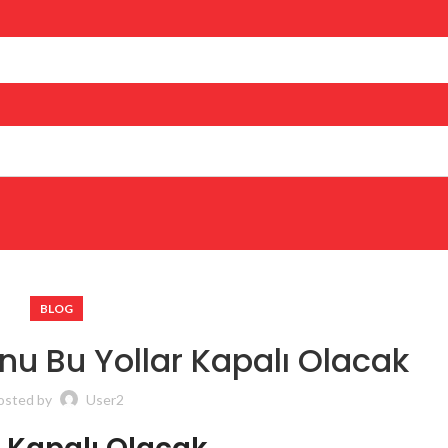
BLOG
onu Bu Yollar Kapalı Olacak
osted by
User2