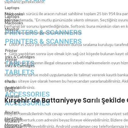
yapmanız gerekecektir.
Laptops
Polis, çocuk sürücü ile aracın ruhsat sahibine toplam 25 bin 954 lira 
Macbooks
Laptops
gelin ve damada, “En mutlu gününüzde sıkıntı olmasın. Seçtiğiniz oyunun
Monitor
Macbooks
herhangi bir sorunu işaretlediğinizde, Softonic buna mümkün olan en kıs
Monitor
PRINTERS & SCANNERS
gözden kaçırabileceğimizi hatırlatmak isteriz.
PRINTERS & SCANNERS
URAP’ın 2023 yılı içerisinde eleven dünya sıralama kuruluşu tarafında
Printer
Giriş yaptıktan sonra üye olmak için sağ üst köşede bulunan kayıt ol 
Inks & Catridges
Printer
TABLETS
Bahis kuruluşlarının illegal olmasının sebebi mahkemelerin oyun hizm
Inks & Catridges
TABLETS
Kazançlarınız da ise mobil uygulamadan ile talimat vererek kayıtlı banka
olan bu siteye üye olarak hemen bu heyecandan yararlanabilirsiniz. Akıl
IPads
yararlanabilirsiniz.
Android
IPads
ACCESSORIES
Android
Kırşehir’de Battaniyeye Sarılı Şekild
ACCESSORIES
Routers
Müşteri temsilcilerinin hızlı cevap vermeleri ise ayrı bir memnuniyet se
Hard Disk
kirsehirhaberturk.com adresini beyaz listeye ekleyebilirsiniz. Bizlere 
Routers
Memory Cards
beyaz listeye ekleyebilirsiniz. Android uygulamayı cep telefonlarınıza 
Hard Disk