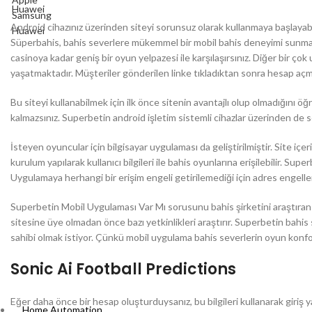
Huawei
Samsung
Android cihazınız üzerinden siteyi sorunsuz olarak kullanmaya başlayabi
Huawei
Süperbahis, bahis severlere mükemmel bir mobil bahis deneyimi sunmak iç
casinoya kadar geniş bir oyun yelpazesi ile karşılaşırsınız. Diğer bir ç
yaşatmaktadır. Müşteriler gönderilen linke tıkladıktan sonra hesap açma
Bu siteyi kullanabilmek için ilk önce sitenin avantajlı olup olmadığını öğ
kalmazsınız. Superbetin android işletim sistemli cihazlar üzerinden de 
İsteyen oyuncular için bilgisayar uygulaması da geliştirilmiştir. Site 
kurulum yapılarak kullanıcı bilgileri ile bahis oyunlarına erişilebilir. S
Uygulamaya herhangi bir erişim engeli getirilemediği için adres enge
Superbetin Mobil Uygulaması Var Mı sorusunu bahis şirketini araştıran 
sitesine üye olmadan önce bazı yetkinlikleri araştırır. Superbetin bahi
sahibi olmak istiyor. Çünkü mobil uygulama bahis severlerin oyun konfor
Sonic Ai Football Predictions
Eğer daha önce bir hesap oluşturduysanız, bu bilgileri kullanarak giriş y
Home Automation