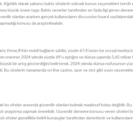
r. Ağırlıklı olarak yabancı bahis sitelerin yüksek bonus seçenekleri tercih
ması büyük önem taşır. Bahis severler tarafından en fazla ilgi gören den
üvenilir olanları ararken gerçek kullanıcıların discussion board sayfalarında
pmadığı konusu da araştırılmalıdır.
nety three,8’inin mobil bağlantı sahibi, yüzde 67,4’ünün ise sosyal medya ku
ım oranının 2024 yılında yüzde 69’u aştığını ve dünya çapında 5,65 milyar 
 büyük bir artış gösterdiğini belirterek, 2024 yılında dünya nüfusunun yüz
ti. Bu sitelerin tamamında on line casino, spor ve slot gibi oyun seçenekle
bu siteler arasında güvenilir olanları bulmak maalesef kolay değildir. B
z bir araştırma yapmak önemlidir. Güvenilir deneme bonusu veren siteleri b
lı siteler genellikle belirli kuruluşlar tarafından denetlenir ve kullanıcıları