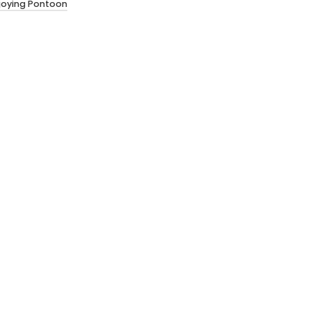
joying Pontoon