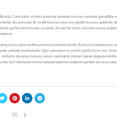
irsiniz. Canlı bahis siteleri arasında deneme bonusu verenler genellikle y
nlerler. Bu bonuslar ilk üyelik bonusu veya hoş geldin bonusu şeklinde o
vrim şartları ile bonuslar sunarlar. Ancak her bahis sitesinin bonus kullanım
lısınız.
mamış oyunculara verilen promosyonlardan biridir. Bu bonus kampanyası ya
ek olarak çekmek mümkündür. Eğer yatırımsız ve çevrim şartlı bonus ise; iste
ve Jetbahis deneme bonusu veren canlı bahis siteleri olarak değerlendirilm
ler için hazırlanan bonus kampanyalarının kullanım şartları da oyuncula