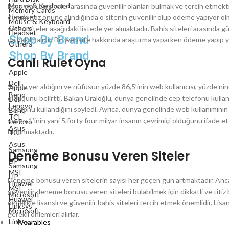
Mouse & Keyboard
Esas olan bu siteler arasında güvenilir olanları bulmak ve tercih etmekti
Memory Cards
Headset
durum göz önüne alındığında o sitenin güvenilir olup ödeme yapıyor ol
Mouse & Keyboard
Others
veren siteler aşağıdaki listede yer almaktadır. Bahis siteleri arasında g
Headset
Shop By Brand
da bakılmalıdır. Bir website hakkında araştırma yaparken ödeme yapıp ya
Others
Shop By Brand
Canlı Rulet Oyna
Apple
Dell
Sırada yer aldığını ve nüfusun yüzde 86,5’inin web kullanıcısı, yüzde ni
Apple
Benq
olduğunu belirtti. Bakan Uraloğlu, dünya genelinde cep telefonu kullan
Dell
Lenovo
telefonu kullandığını söyledi. Ayrıca, dünya genelinde web kullanımının
Benq
TCL
seven,1’inin yani 5,forty four milyar insanın çevrimiçi olduğunu ifade et
Lenovo
Asus
bulunmaktadır.
TCL
Asus
Samsung
Deneme Bonusu Veren Siteler
HP
Samsung
MSI
HP
Deneme bonusu veren sitelerin sayısı her geçen gün artmaktadır. Ancak 
Huawei
MSI
güvenilir deneme bonusu veren siteleri bulabilmek için dikkatli ve titi
Microsoft
Huawei
öncelikle lisanslı ve güvenilir bahis siteleri tercih etmek önemlidir. Lisans
Linksys
Microsoft
gerekli önlemleri alırlar.
Linksys
Wearables