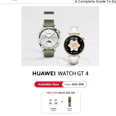
A Complete Guide To En