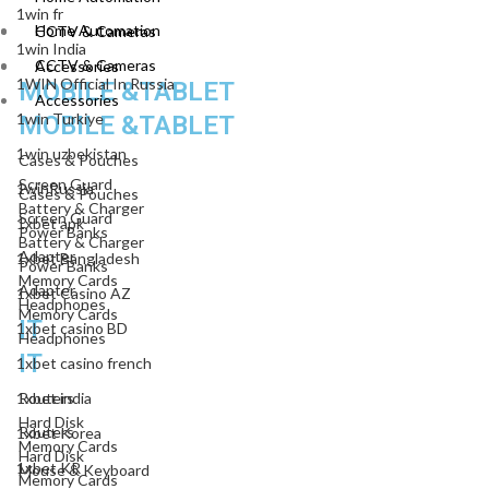
1win fr
Home Automation
CCTV & Cameras
1win India
CCTV & Cameras
Accessories
1WIN Official In Russia
MOBILE &TABLET
Accessories
1win Turkiye
MOBILE &TABLET
1win uzbekistan
Cases & Pouches
Screen Guard
1winRussia
Cases & Pouches
Battery & Charger
Screen Guard
1xbet apk
Power Banks
Battery & Charger
Adapter
1xbet Bangladesh
Power Banks
Memory Cards
Adapter
1xbet Casino AZ
Headphones
Memory Cards
IT
1xbet casino BD
Headphones
IT
1xbet casino french
1xbet india
Routers
Hard Disk
Routers
1xbet Korea
Memory Cards
Hard Disk
1xbet KR
Mouse & Keyboard
Memory Cards