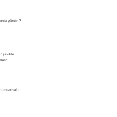
ığında günde 7
ir şekilde
anması
 kampanyaları