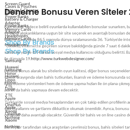
Screen Guard
Cases & Pouches
Deneme Bonusu Veren Siteler
Battery & Charger
Screen Guard
Power Banks
Battery & Charger
Adapter
Power Banks
Bazı siteler sadece belirli oyunlarda kullanılabilen bonuslar sunarken, b
Memory Cards
Adapter
ve bahis alışkanlıklarına uygun bir site seçerek en avantajlı bonusları
Headphones
Memory Cards
bakımından yüzde 86,5 oranıyla dünya sıralamasında 36. Türkiye’de int
Shop By Brands
Headphones
“Ülkemiz, internette geçirilen süreye bakıldığında günde 7 saat 6 dakik
Shop By Brands
sahibi ve yüzde 67,4’ünün sosyal medya kullanıcısı olduğunu belirtti. B
ile dünyada 19.
http://www.turkwebdesigner.com/
Samsung
Huawei
Samsung
Bedava bonus alarak bu sitelerin oyun kalitesi, diğer bonus seçenekle
Honor
Huawei
siteler arayışında olan bahis tutkunları, lisanslı ve ödeme konusunda so
Oppo
Honor
hem ödeme yöntemleri hem de ödeme yapma hızları ile ön plana çıkmışt
ZTE
Oppo
alarak da bahis yapmaya devam edecektir.
ZTE
Apple
Türkiye’de sosyal medya hesaplarından en çok takip edilen profillerin 
OnePlus
Apple
site kurallarını ve şartlarını dikkatlice okumak önemlidir. Ayrıca, bo
Xiaomi
OnePlus
oynamak daha avantajlı olacaktır. Güvenilir bir bahis ve on line casin
Nothing
Xiaomi
Nothing
Bahisçiler tarafından sıkça araştırılan çevrimsiz bonus, bahis siteleri t