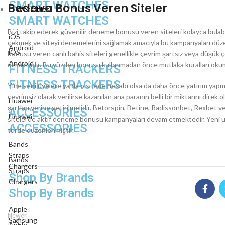
SMART WATCHES
Bedava Bonus Veren Siteler
Wearables
SMART WATCHES
Bizi takip ederek güvenilir deneme bonusu veren siteleri kolayca bulabil
iOS
çekmek ve siteyi denemelerini sağlamak amacıyla bu kampanyaları düze
Android
iOS
bonusu veren canlı bahis siteleri genellikle çevrim şartsız veya düşük çe
Android
olmaktadır. Bu yüzden bonusu kullanmadan önce mutlaka kuralları okuma
FITNESS TRACKERS
FITNESS TRACKERS
Yine yeni üyelere ya da o sitede hesabı olsa da daha önce yatırım yap
çevrimsiz olarak verilirse kazanılan ana paranın belli bir miktarını dir
Huawei
şartları yerine getirilmelidir. Betorspin, Betine, Radissonbet, Rexbet 
ACCESSORIES
Huawei
sitelerde aktif deneme bonusu kampanyaları devam etmektedir. Yeni üye
ACCESSORIES
türde düzenlenmiştir.
Bands
Straps
Bands
Chargers
Straps
Shop By Brands
Chargers
Shop By Brands
Apple
Newer
Samsung
Apple