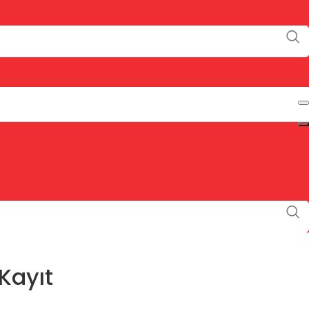
Kayıt