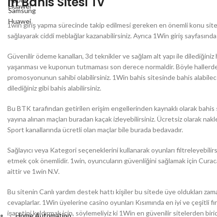
In Bahis Sitesi Tv
Huawei
Samsung
Huawei
1win giriş yapma sürecinde takip edilmesi gereken en önemli konu sitenin
sağlayarak ciddi meblağlar kazanabilirsiniz. Ayrıca 1Win giriş sayfasınd
Güvenilir ödeme kanalları, 3d teknikler ve sağlam alt yapı ile dilediğini
yaşanması ve kuponun tutmaması son derece normaldir. Böyle hallerd
promosyonunun sahibi olabilirsiniz. 1Win bahis sitesinde bahis alabilece
dilediğiniz gibi bahis alabilirsiniz.
Bu BTK tarafından getirilen erişim engellerinden kaynaklı olarak bahis sit
yayına alınan maçları buradan kaçak izleyebilirsiniz. Ücretsiz olarak n
Sport kanallarında ücretli olan maçlar bile burada bedavadır.
Sağlayıcı veya Kategori seçeneklerini kullanarak oyunları filtreleyebilir
etmek çok önemlidir. 1win, oyuncuların güvenliğini sağlamak için Curac
aittir ve 1win N.V.
Bu sitenin Canlı yardım destek hattı kişiler bu sitede üye oldukları z
cevaplarlar. 1Win üyelerine casino oyunları Kısımında en iyi ve çeşitli f
işaretini kaldırmak için, söylemeliyiz ki 1Win en güvenilir sitelerden bir
Home Automation