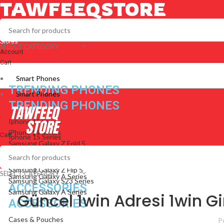
TAWFEEQSTORE
Stores
SELECT CATEGORY
Account
Cart
Smart Phones
TRENDING PHONES
Smart Phones
TRENDING PHONES
Iphone 15 Series
iPhone 14 Series
Cart
Iphone 15 Series
Samsung Galaxy Z Fold 5
iPhone 14 Series
Samsung Galaxy Z Flip 5
Samsung Galaxy Z Fold 5
Samsung Galaxy S23 Series
Samsung Galaxy Z Flip 5
SELECT CATEGORY
Samsung Galaxy A Series
Samsung Galaxy S23 Series
ACCESSORIES
Samsung Galaxy A Series
Güncel 1win Adresi 1win G
ACCESSORIES
Cases & Pouches
P