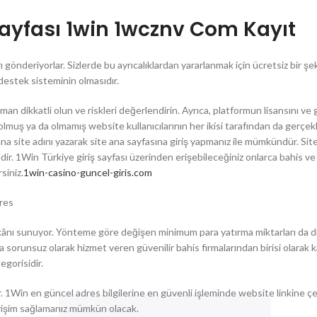
Sayfası 1win 1wcznv Com Kayıt
 gönderiyorlar. Sizlerde bu ayrıcalıklardan yararlanmak için ücretsiz bir şe
ı destek sisteminin olmasıdır.
 dikkatli olun ve riskleri değerlendirin. Ayrıca, platformun lisansını ve 
lmuş ya da olmamış website kullanıcılarının her ikisi tarafından da gerçekl
una site adını yazarak site ana sayfasına giriş yapmanız ile mümkündür. Sit
lemdir. 1Win Türkiye giriş sayfası üzerinden erişebileceğiniz onlarca bahis 
siniz.
1win-casino-guncel-giris.com
ânı sunuyor. Yönteme göre değişen minimum para yatırma miktarları da di
orunsuz olarak hizmet veren güvenilir bahis firmalarından birisi olarak ka
egorisidir.
r. 1Win en güncel adres bilgilerine en güvenli işleminde website linkine çe
rişim sağlamanız mümkün olacak.