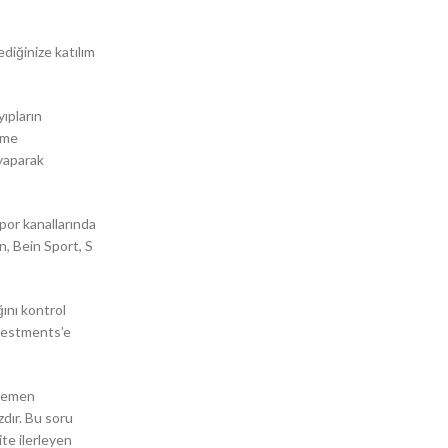
diğinize katılım
yıpların
eme
 yaparak
spor kanallarında
n, Bein Sport, S
ğını kontrol
nvestments’e
 hemen
zdır. Bu soru
ite ilerleyen