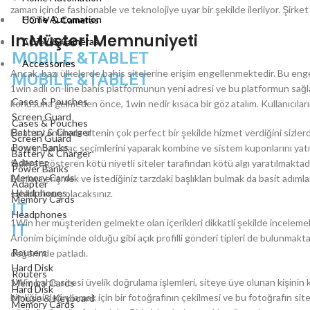
zaman içinde fashionable ve teknolojiye uyar bir şekilde ilerliyor. Şirk
Home Automation
CCTV & Cameras
In Müşteri Memnuniyeti
CCTV & Cameras
Accessories
MOBILE &TABLET
Accessories
Ancak, bazı ülkelerde bahis sitelerine erişim engellenmektedir. Bu enge
MOBILE &TABLET
1win adlı on-line bahis platformunun yeni adresi ve bu platformun sağladı
Cases & Pouches
konusuna gelmeden önce, 1win nedir kısaca bir göz atalım. Kullanıcılar
Screen Guard
Cases & Pouches
Battery & Charger
Finansal anlamda sitenin çok perfect bir şekilde hizmet verdiğini sizle
Screen Guard
Power Banks
ekranından maç seçimlerini yaparak kombine ve sistem kuponlarını yatırabi
Battery & Charger
Adapter
faaliyet gösteren kötü niyetli siteler tarafından kötü algı yaratılmakt
Power Banks
Memory Cards
Bunlara erişmek ve istediğiniz tarzdaki başlıkları bulmak da basit adı
Adapter
Headphones
sahibi olmuş olacaksınız.
Memory Cards
IT
Headphones
1Win her müşteriden gelmekte olan içerikleri dikkatli şekilde incelemek
IT
Anonim biçiminde olduğu gibi açık profilli gönderi tipleri de bulunmakt
Routers
değerinde patladı.
Hard Disk
Routers
1Win bahis sitesi üyelik doğrulama işlemleri, siteye üye olunan kişinin k
Memory Cards
Hard Disk
kimliğini doğrulamak için bir fotoğrafının çekilmesi ve bu fotoğrafın si
Mouse & Keyboard
Memory Cards