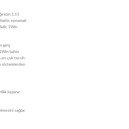
ğınızın 1.15
n, bahis oynamak
lidir. 1Win
 giriş
 1Win bahis
n en çok tercih
lı sistemlerden
ilik kazanır.
lmesini sağlar.