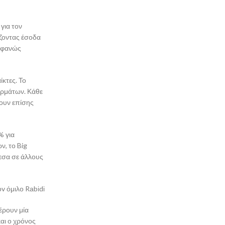
 για τον
ίζοντας έσοδα
Εμφανώς
ίκτες. Το
ερμάτων. Κάθε
ουν επίσης
% για
ν, το Big
μεσα σε άλλους
оv όμιλо Rаbіdі
έρουν μία
και ο χρόνος