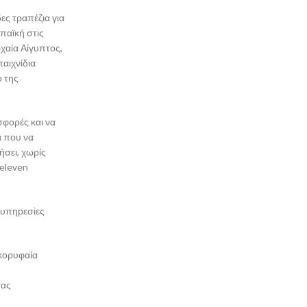
ες τραπέζια για
ωπαϊκή στις
ρχαία Αίγυπτος,
αιχνίδια
ο της
σφορές και να
α που να
ήσει, χωρίς
 eleven
ς υπηрεσіες
 κορυφαία
σας