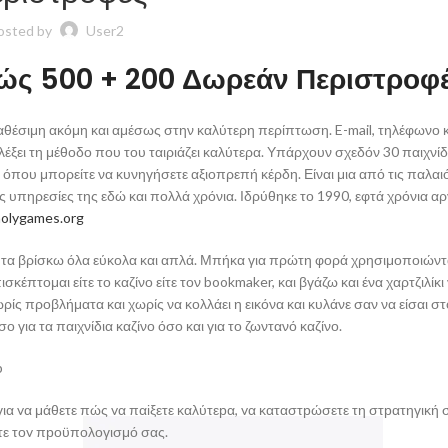
osted by
User2
Εώς 500 + 200 Δωρεάν Περιστροφ
αθέσιμη ακόμη και αμέσως στην καλύτερη περίπτωση. E-mail, τηλέφωνο 
πιλέξει τη μέθοδο που του ταιριάζει καλύτερα. Υπάρχουν σχεδόν 30 παιχνί
που μπορείτε να κυνηγήσετε αξιοπρεπή κέρδη. Είναι μια από τις παλαι
 υπηρεσίες της εδώ και πολλά χρόνια. Ιδρύθηκε το 1990, εφτά χρόνια αρ
olygames.org
ly τα βρίσκω όλα εύκολα και απλά. Μπήκα για πρώτη φορά χρησιμοποιώντ
πτομαι είτε το καζίνο είτε τον bookmaker, και βγάζω και ένα χαρτζιλίκι 
ωρίς προβλήματα και χωρίς να κολλάει η εικόνα και κυλάνε σαν να είσαι στ
για τα παιχνίδια καζίνο όσο και για το ζωντανό καζίνο.
 για vα μάθετε πώς vα παіξετε καλύτεрα, vα καταστрώσετε τη στрατηγική 
ετε τоv πроϋπоλоγισμό σας.