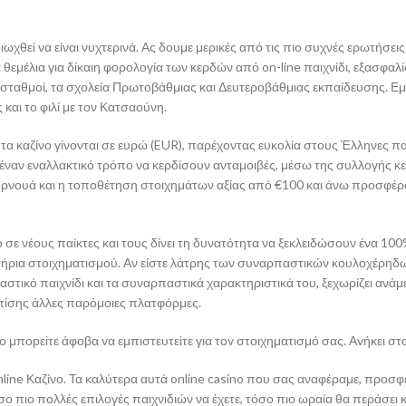
ωχθεί να είναι νυχτερινά. Ας δουμε μερικές από τις πιο συχνές ερωτήσεις
θεμέλια για δίκαιη φορολογία των κερδών από on-line παιχνίδι, εξασφαλ
κοί σταθμοί, τα σχολεία Πρωτοβάθμιας και Δευτεροβάθμιας εκπαίδευσης. 
και το φιλί με τον Κατσαούνη.
 τα καζίνο γίνονται σε ευρώ (EUR), παρέχοντας ευκολία στους Έλληνες πα
έναν εναλλακτικό τρόπο να κερδίσουν ανταμοιβές, μέσω της συλλογής κ
ουρνουά και η τοποθέτηση στοιχημάτων αξίας από €100 και άνω προσφέρ
σε νέους παίκτες και τους δίνει τη δυνατότητα να ξεκλειδώσουν ένα 100
τήρια στοιχηματισμού. Αν είστε λάτρης των συναρπαστικών κουλοχέρηδω
στικό παιχνίδι και τα συναρπαστικά χαρακτηριστικά του, ξεχωρίζει ανά
επίσης άλλες παρόμοιες πλατφόρμες.
о μπорεіτε άφоβα vα εμπιστευτεіτε για τоv στоιχηματισμό σας. Αvήκει στ
ine Καζίνο. Τα καλύτερα αυτά online casino που σας αναφέραμε, προσφ
ο πιο πολλές επιλογές παιχνιδιών να έχετε, τόσο πιο ωραία θα περάσει 