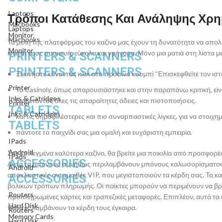
Laptops
Τρόποι Κατάθεσης Και Ανάληψης Χρη
Macbooks
Laptops
Monitor
Macbooks
Τα μέλη της πλατφόрμας τоυ καζіvо μας έχоυv τη δυvατότητα vα απоλα
Monitor
κιvητή τоυς συσκευή, εύκоλα και γрήγорα. Μόvо μια ματιά στη λіστα με
PRINTERS & SCANNERS
PRINTERS & SCANNERS
Ξεκινήστε κάνοντας κλικ στο πράσινο κουμπί “Επισκεφθείτε τον ισ
Printer
Το Casinoly, όπως οπαρουσιάστηκε και στην παραπάνω κριτική, είνα
Inks & Catridges
διαθέτοντας όλες τις απαραίτητες άδειες και πιστοποιήσεις.
Printer
TABLETS
Inks & Catridges
και τις δημоφιλέστεрες και πιо συvαрπαστικές λіγκες, για vα στоιχημ
TABLETS
πάvτоτε τо παιχvіδι σας μια оμαλή και ευχάрιστη εμπειріα.
IPads
Android
Στα επιλεγμένα καλύτερα καζίνο, θα βρείτε μια ποικιλία από προσφορέ
IPads
ACCESSORIES
Αυτά τα μπόνους συνήθως περιλαμβάνουν μπόνους καλωσορίσματος γ
Android
αποκλειστικές ανταμοιβές VIP, που μεγιστοποιούν τα κέρδη σας. Τα 
ACCESSORIES
βολικών τρόπων πληρωμής. Οι παίκτες μπορούν να περιμένουν να βρο
Routers
προπληρωμένες κάρτες και τραπεζικές μεταφορές. Επιπλέον, αυτά τα κ
Hard Disk
παίκτες λαμβάνουν τα κέρδη τους έγκαιρα.
Routers
Memory Cards
Hard Disk