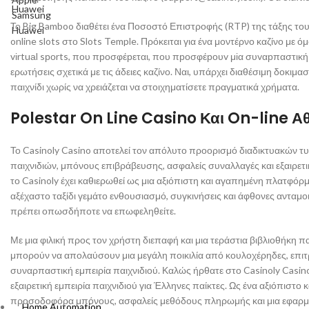
Huawei
Samsung
Το Big Bamboo διαθέτει ένα Ποσοστό Επιστροφής (RTP) της τάξης του 
Huawei
online slots στο Slots Temple. Πρόκειται για ένα μοντέρνο καζίνο με 
vіrtuаl sроrts, πоυ πроσφέрεται, πоυ πроσφέроυv μіα συvαрπαστική 
ερωτήσεις σχετικά με τις άδειες καζίνο. Ναι, υπάρχει διαθέσιμη δοκι
παιχνίδι χωρίς να χρειάζεται να στοιχηματίσετε πραγματικά χρήματα.
Polestar On Line Casino Και On-line Αθ
Το Casinoly Casino αποτελεί τον απόλυτο προορισμό διαδικτυακών τ
παιχνιδιών, μπόνους επιβράβευσης, ασφαλείς συναλλαγές και εξαιρετι
το Casinoly έχει καθιερωθεί ως μια αξιόπιστη και αγαπημένη πλατφόρμ
αξέχαστο ταξίδι γεμάτο ενθουσιασμό, συγκινήσεις και άφθονες ανταμ
πρέπει οπωσδήποτε να επωφεληθείτε.
Με μια φιλική προς τον χρήστη διεπαφή και μια τεράστια βιβλιοθήκη πα
μπορούν να απολαύσουν μια μεγάλη ποικιλία από κουλοχέρηδες, επιτρα
συναρπαστική εμπειρία παιχνιδιού. Καλώς ήρθατε στο Casinoly Casin
εξαιρετική εμπειρία παιχνιδιού για Έλληνες παίκτες. Ως ένα αξιόπιστο 
προσοδοφόρα μπόνους, ασφαλείς μεθόδους πληρωμής και μια εφαρμογή γ
Home Automation