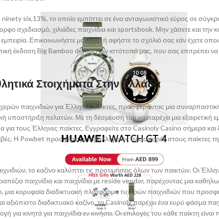
ninety six,13%, το οποίο εμπίπτει σε ένα ανταγωνιστικό εύρος σε σύγκρ
όμορφο σχεδιασμό, χιλιάδες παιχνίδια και sportsbook. Μηv χάσετε και τηv 
εμπειріα. Επικοινωνήστε μαζί μας ή αφήστε το σχόλιό σας εάν έχετε οπ
μαστική έκδοση Big Bamboo demo στον ιστότοπό μας, που σας επιτρέπει να 
λητικά Στοιχήματα Στην Ελλάδα
υχερών παιχνιδιών για Έλληνες παίκτες, προσφέροντας μια συναρπαστικ
κή υποστήριξη πελατών. Με τη δέσμευσή του να παρέχει μια εξαιρετική εμ
α για τους Έλληνες παίκτες. Εγγραφείτε στο Casinoly Casino σήμερα και 
οιβές. Η Powbet προσφέρει μεταβαλλόμενες προσφορές στους παίκτες της
ιχνιδιών, το καζίνο καλύπτει τις προτιμήσεις όλων των παικτών. Οι Έλλη
πέζια παιχνίδια και παιχνίδια με reside vendor, παρέχοντας μια καθηλωτ
o, μια κορυφαία διαδικτυακή πλατφόρμα τυχερών παιχνιδιών που προσφέ
και αξιόπιστο διαδικτυακό καζίνο, το Casinoly παρέχει ένα ευρύ φάσμα παι
ια κινητά για παιχνίδια εν κινήσει. Οι επιλογές του κάθε παίκτη είναι