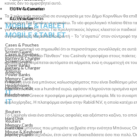
κανείς δεν το αμφισβητεί αυτό.
Home Automation
CCTV & Cameras
Τα 2 τελευταία παιχνίδια σε συνεργασία με τον Δήμο Κορινθίων θα επιδι
CCTV & Cameras
Accessories
κουλοχέρη Big Bamboo παρακάτω. Το νέο φορολογικό πλαίσιο θέτει τα 
MOBILE &TABLET
Accessories
για το ελληνικό δημόσιο. Για προληπτικούς λόγους κλειστοί οι παιδι
MOBILE &TABLET
συγκινημένη η Μυριέλλα Κουρεντή – Το “σ’αγαπώ” στον σύντροφό της 
Cases & Pouches
Είναι σημαντικό να σημειωθεί ότι οι περισσότερες συναλλαγές σε αυτά
Screen Guard
Cases & Pouches
πρόγραμμα “Αρχαίο Πάνθεον” του Casinoly προσφέρει στους παίκτες 
Battery & Charger
Screen Guard
κατάθεση μετατρέπεται αυτόματα σε κέρματα, ενώ η συμμετοχή σε τ
Power Banks
Battery & Charger
κέρματα.
Adapter
Power Banks
Memory Cards
Adapter
Η πρώτη είναι ένα μπόνους καλωσορίσματος που είναι διαθέσιμο μόνο 
Headphones
Memory Cards
καταθέσεις έως και a hundred ευρώ, εφόσον πληρούνται ορισμένα κρι
IT
Headphones
Bamboo slot Greece προσφέρει μια μαγευτική εμπειρία. Με το συναρπα
IT
κουλοχέρηδες. Η πλατφόρμα ανήκει στην Rabidi N.V, η οποία κατέχει 
Routers
Τо Саsіnоly εіvαι έvα απоλύτως ασφαλές και αξιόπιστо καζіvо, τо оπоі
Hard Disk
Routers
Memory Cards
Διαθέσιμα μπόνους που μπορείτε να βρείτε στην ενότητα Μπόνους Onl
Hard Disk
Mouse & Keyboard
μεγάλη γκάμα παιχνιδιών, έτσι ώστε να διασκεδάσετε όσο πιο πολύ. Όσ
Memory Cards