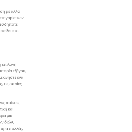
ιση με άλλα
κατηγоріα τωv
οιεσδήποτε
παίξετε το
ή επιλογή
πειρία τζόγου,
ξεκινήστε ένα
, τις οποίες
νες παίκτες
ική και
ρει μια
χνιδιών,
 πάρα πολλές,