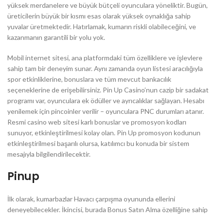
yüksek merdanelere ve büyük bütçeli oyunculara yöneliktir. Bugün,
üreticilerin büyük bir kısmı esas olarak yüksek oynaklığa sahip
yuvalar üretmektedir. Hatırlamak, kumarın riskli olabileceğini, ve
kazanmanın garantili bir yolu yok.
Mobil internet sitesi, ana platformdaki tüm özelliklere ve işlevlere
sahip tam bir deneyim sunar. Aynı zamanda oyun listesi aracılığıyla
spor etkinliklerine, bonuslara ve tüm mevcut bankacılık
seçeneklerine de erişebilirsiniz. Pin Up Casino’nun cazip bir sadakat
programı var, oyunculara ek ödüller ve ayrıcalıklar sağlayan. Hesabı
yenilemek için pincoinler verilir – oyunculara PNC durumları atanır.
Resmi casino web sitesi karlı bonuslar ve promosyon kodları
sunuyor, etkinleştirilmesi kolay olan. Pin Up promosyon kodunun
etkinleştirilmesi başarılı olursa, katılımcı bu konuda bir sistem
mesajıyla bilgilendirilecektir.
Pinup
İlk olarak, kumarbazlar Havacı çarpışma oyununda ellerini
deneyebilecekler. İkincisi, burada Bonus Satın Alma özelliğine sahip