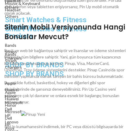
uyarlanmış bir versiyonunu oluşturmaya özen gösterdiler. Portala
Headset
Mouse & Keyboard
akıllı telefon veya tabletten erişiyorsanız, Pin Up mobil otomatik
Others
Headset
olarak açılacak.
Others
Smart Watches & Fitness
Sitenin Mobil Versiyonunda Hangi
Trackers
Smart Watches & Fitness
Bonuslar Mevcut?
Trackers
Bands
Basit ve web bir bağlantıya sahiptir ve lisanslar ve ödeme sistemleri
Straps
Bands
hakkında tüm bilgilere sahiptir. Yani, gün boyunca tüm kazancınızı
Chargers
Straps
kartınıza veya hesabınıza alırsınız. Pinup, Visa, MasterCard,
SHOP BY BRANDS
Chargers
UnionPay, Troy ödeme sistemlerini destekler. Pinap Casino’da spor
SHOP BY BRANDS
bahisleri yapmanıza olanak tanıyan bir bahis bürosu bulunmaktadır.
Bu şekilde futbol, basketbol, hokey ve diğerleri gibi spor
Apple
disiplinlerinde de şansınızı deneyebilirsiniz. Pin Up Casino yeni
Huawei
Apple
gelenlere çok iyi davranır ve onlara esnek bir başlangıç bonusları
Honor
Huawei
sistemi sunar.
Microsoft
Honor
Dell
Microsoft
HP
Dell
Lenovo
HP
PinUp kumarhanesini indirmek, bir PC veya dizüstü bilgisayarda bir
Asus
Lenovo