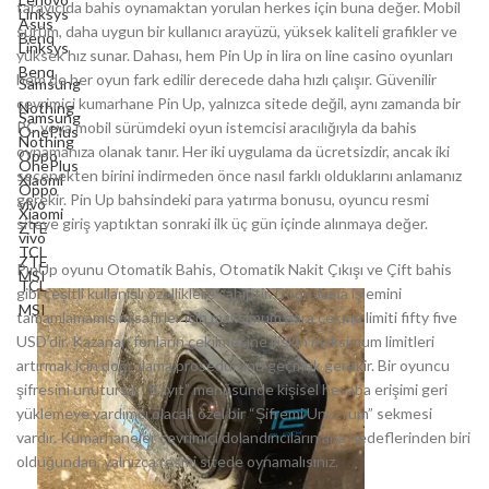
tarayıcıda bahis oynamaktan yorulan herkes için buna değer. Mobil
Linksys
Asus
sürüm, daha uygun bir kullanıcı arayüzü, yüksek kaliteli grafikler ve
Benq
Linksys
yüksek hız sunar. Dahası, hem Pin Up in lira on line casino oyunları
Benq
hem de her oyun fark edilir derecede daha hızlı çalışır. Güvenilir
Samsung
çevrimiçi kumarhane Pin Up, yalnızca sitede değil, aynı zamanda bir
Nothing
Samsung
PC veya mobil sürümdeki oyun istemcisi aracılığıyla da bahis
OnePlus
Nothing
oynamanıza olanak tanır. Her iki uygulama da ücretsizdir, ancak iki
Oppo
OnePlus
seçenekten birini indirmeden önce nasıl farklı olduklarını anlamanız
Xiaomi
Oppo
gerekir. Pin Up bahsindeki para yatırma bonusu, oyuncu resmi
vivo
Xiaomi
siteye giriş yaptıktan sonraki ilk üç gün içinde alınmaya değer.
ZTE
vivo
TCL
ZTE
PınUp oyunu Otomatik Bahis, Otomatik Nakit Çıkışı ve Çift bahis
MSI
TCL
gibi çeşitli kullanışlı özelliklere sahiptir. Doğrulama işlemini
MSI
tamamlamamış misafirler için maksimum para çekme limiti fifty five
USD’dir. Kazanan fonların çekilmesine ilişkin maksimum limitleri
artırmak için doğrulama prosedürünü geçmek gerekir. Bir oyuncu
şifresini unutursa, “Kayıt” menüsünde kişisel hesaba erişimi geri
yüklemeye yardımcı olacak özel bir “Şifremi Unuttum” sekmesi
vardır. Kumarhaneler çevrimiçi dolandırıcıların ana hedeflerinden biri
olduğundan, yalnızca resmi sitede oynamalısınız.