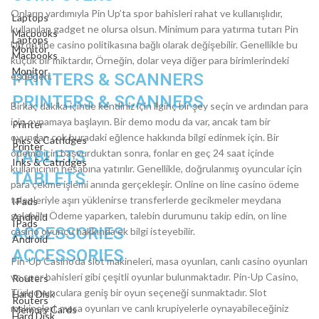
Onların yardımıyla Pin Up’ta spor bahisleri rahat ve kullanışlıdır,
Laptops
kullanılan gadget ne olursa olsun. Minimum para yatırma tutarı Pin
Macbooks
Laptops
Up on line casino politikasına bağlı olarak değişebilir. Genellikle bu
Monitor
Macbooks
küçük bir miktardır, Örneğin, dolar veya diğer para birimlerindeki
Monitor
eşdeğeri.
PRINTERS & SCANNERS
PRINTERS & SCANNERS
Birkaç dakika içinde kendiniz için ilginç bir şey seçin ve ardından para
için oynamaya başlayın. Bir demo modu da var, ancak tam bir
Printer
oyundan çok buradaki eğlence hakkında bilgi edinmek için. Bir
Inks & Catridges
Printer
ödeme için başvurduktan sonra, fonlar en geç 24 saat içinde
TABLETS
Inks & Catridges
kullanıcının hesabına yatırılır. Genellikle, doğrulanmış oyuncular için
TABLETS
para çekme işlemi anında gerçekleşir. Online on line casino ödeme
talepleriyle aşırı yüklenirse transferlerde gecikmeler meydana
IPads
gelebilir. Ödeme yaparken, talebin durumunu takip edin, on line
Android
IPads
ACCESSORIES
casino oyuncu hakkında ek bilgi isteyebilir.
Android
ACCESSORIES
Pin-Up Casino’da slot makineleri, masa oyunları, canlı casino oyunları
ve spor bahisleri gibi çeşitli oyunlar bulunmaktadır. Pin-Up Casino,
Routers
Türk oyunculara geniş bir oyun seçeneği sunmaktadır. Slot
Hard Disk
Routers
makineleri, masa oyunları ve canlı krupiyelerle oynayabileceğiniz
Memory Cards
Hard Disk