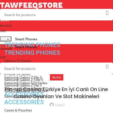
TAWFEEQSTORE
Stores
Account
Cart
Smart Phones
TRENDING PHONES
Smart Phones
TRENDING PHONES
Cart
Iphone 15 Series
iPhone 14 Series
Iphone 15 Series
Samsung Galaxy Z Fold 5
iPhone 14 Series
Samsung Galaxy Z Flip 5
BLOG
Samsung Galaxy Z Fold 5
Samsung Galaxy S23 Series
Samsung Galaxy Z Flip 5
Pin-up Casino Türkiye En İyi Canlı On Line
Samsung Galaxy A Series
Samsung Galaxy S23 Series
ACCESSORIES
Casino Oyunları Ve Slot Makineleri
Samsung Galaxy A Series
ACCESSORIES
User2
Cases & Pouches