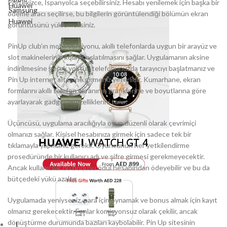
Portekizce, İspanyolca seçebilirsiniz. Hesabı yenilemek için başka bir
Huawei
Samsung
ödeme aracı seçilirse, bu bilgilerin görüntülendiği bölümün ekran
Huawei
görüntüsünü yüklemelisiniz.
PinUp club’ın mobil versiyonu, akıllı telefonlarda uygun bir arayüz ve
slot makinelerinin kolay başlatılmasını sağlar. Uygulamanın aksine
indirilmesine gerek yoktur, telefonunuzda tarayıcıyı başlatmanız ve
Pin Up internet sitesine girmeniz yeterlidir. Kumarhane, ekran
formlarını akıllı telefon ekranının grafiklerine ve boyutlarına göre
ayarlayarak gadget’ın özelliklerini tanır.
Üçüncüsü, uygulama aracılığıyla oyun düzenli olarak çevrimiçi
olmanızı sağlar. Kişisel hesabınıza girmek için sadece tek bir
tıklamayla yapmanız gerekir. Oyuncunun her yetkilendirme
prosedüründe bir kullanıcı adı ve şifre girmesi gerekmeyecektir.
Ancak kullanıcılar bu bonusu ödül hesabından ödeyebilir ve bu da
bütçedeki yükü azaltır.
Uygulamada yeniyseniz, para için oynamak ve bonus almak için kayıt
olmanız gerekecektir. Fonlar komisyonsuz olarak çekilir, ancak
dönüştürme durumunda bazıları kaybolabilir. Pin Up sitesinin
Home Automation