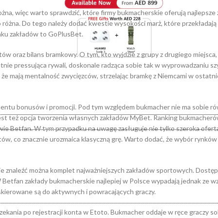
żna, więc warto sprawdzić, które firmy bukmacherskie oferują najlepsze 
różna. Do tego należy dodać kwestie wysokości marż, które przekładają 
nku zakładów to GoPlusBet.
któw oraz bilans bramkowy. O tym, kto wyjdzie z grupy z drugiego miejsc
ietnie pressująca rywali, doskonale radząca sobie tak w wyprowadzaniu sz
, że mają mentalność zwycięzców, strzelając bramkę z Niemcami w ostatn
tymentu bonusów i promocji. Pod tym względem bukmacher nie ma sobie r
 jest też opcja tworzenia własnych zakładów MyBet. Ranking bukmacher
ie Betfan. W tym przypadku na uwagę zasługuje nie tylko szeroka oferta
ów, co znacznie urozmaica klasyczną grę. Warto dodać, że wybór rynkó
zie znaleźć można komplet najważniejszych zakładów sportowych. Dostępn
Betfan zakłady bukmacherskie najlepiej w Polsce wypadają jednak ze w
 skierowane są do aktywnych i powracających graczy.
arzekania po rejestracji konta w Etoto. Bukmacher oddaje w ręce graczy so