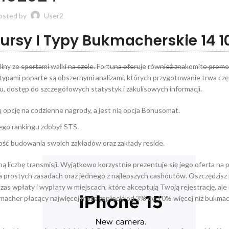
osted by
User2
ursy I Typy Bukmacherskie 14 1
ny ze sportami walki na czele. Fortuna oferuje również znakomite promoc
z typami poparte są obszernymi analizami, których przygotowanie trwa czę
, dostęp do szczegółowych statystyk i zakulisowych informacji.
opcję na codzienne nagrody, a jest nią opcja Bonusomat.
go rankingu zdobył STS.
ość budowania swoich zakładów oraz zakłady reside.
 liczbę transmisji. Wyjątkowo korzystnie prezentuje się jego oferta na 
 na prostych zasadach oraz jednego z najlepszych cashoutów. Oszczędzisz
s wpłaty i wypłaty w miejscach, które akceptują Twoją rejestrację, ale
macher płacący najwięcej może zapłacić od 3% do 10% więcej niż bukma