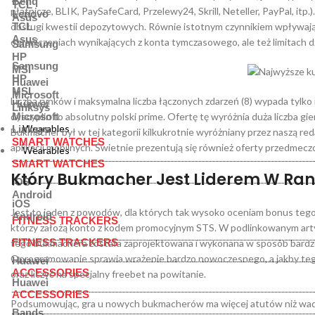
Benq
TCL
płatnicze, BLIK, PaySafeCard, Przelewy24, Skrill, Neteller, PayPal, i
Lenovo
Asus
obsługi kwestii depozytowych. Równie istotnym czynnikiem wpływają
TCL
Asus
ograniczeniach wynikających z konta tymczasowego, ale też limitach 
Samsung
HP
Samsung
MSI
HP
Huawei
MSI
Microsoft
Liczbą rynków i maksymalna liczba łączonych zdarzeń (8) wypada tylko ni
Huawei
Linksys
dyscyplin to absolutny polski prime. Ofertę tę wyróżnia duża liczba gie
Microsoft
Wearables
Linksys
Bukmacher był w tej kategorii kilkukrotnie wyróżniany przez naszą redak
SMART WATCHES
aplikacji mobilnych. Świetnie prezentują się również oferty przedmec
Wearables
SMART WATCHES
Który Bukmacher Jest Liderem W Ran
iOS
Android
iOS
Jest to jeden z powodów, dla których tak wysoko oceniam bonus tego
Android
FITNESS TRACKERS
którzy założą konto z kodem promocyjnym STS. W podlinkowanym artyku
FITNESS TRACKERS
tego bukmachera została zaprojektowana i wykonana w sposób bardzo p
Oprogramowanie sprawia wrażenie bardzo nowoczesnego, a jakby tego
Huawei
ACCESSORIES
oraz liczyć na specjalny freebet na powitanie.
Huawei
ACCESSORIES
Podsumowując, gra u nowych bukmacherów ma więcej atutów niż wad. 
Bands