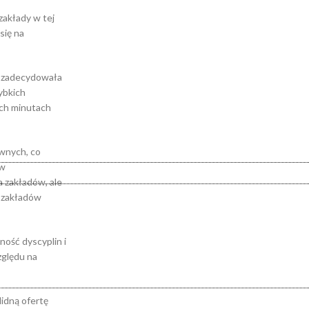
zakłady w tej
się na
a, zadecydowała
ybkich
ich minutach
ównych, co
ów
 zakładów, ale
w zakładów
ość dyscyplin i
zględu na
lidną ofertę