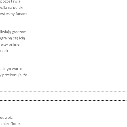
w pozostawia
ciła na polski
 jesteśmy fanami
liwiają graczom
gralną częścią
erzy online,
arzeń
Dlatego warto
y przekonują, że
?
 podwoić
a określone