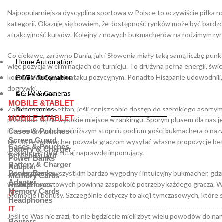
Najpopularniejsza dyscyplina sportowa w Polsce to oczywiście piłka no
kategorii. Okazuje się bowiem, że dostępność rynków może być bardzo 
atrakcyjność kursów. Kolejny z nowych bukmacherów na rodzimym ry
Co ciekawe, zarówno Dania, jak i Słowenia miały taką samą liczbę pun
Home Automation
więc pozycja w eliminacjach do turnieju. To drużyna pełna energii, św
kontrataków, jak i w ataku pozycyjnym. Ponadto Hiszpanie udowodnili
Home Automation
CCTV & Cameras
dogrywki.
CCTV & Cameras
Accessories
MOBILE &TABLET
Załóż konto w Betfan, jeśli cenisz sobie dostęp do szerokiego asor
Accessories
MOBILE &TABLET
przekłada się na wysokie miejsce w rankingu. Sporym plusem dla nas
internetowych na najniższym stopniu podium gości bukmachera o nazw
Cases & Pouches
Screen Guard
też to, że bukmacher pozwala graczom wysyłać własne propozycje bet
Cases & Pouches
Battery & Charger
wzajemnych jest tutaj naprawdę imponujący.
Screen Guard
Power Banks
Battery & Charger
Adapter
Jest to przede wszystkim bardzo wygodny i intuicyjny bukmacher, gd
Power Banks
Memory Cards
Adapter
wydarzeń sportowych powinna zaspokoić potrzeby każdego gracza. W 
Headphones
Memory Cards
IT
promocje i bonusy. Szczególnie dotyczy to akcji tymczasowych, które
Headphones
IT
Jeśli to Was nie zrazi, to nie będziecie mieli zbyt wielu powodów do n
Routers