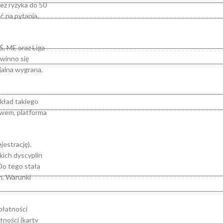
ez ryzyka do 50
ć na pytania,
Ś, ME oraz Liga
winno się
jalna wygrana,
ykład takiego
awem, platforma
estrację).
kich dyscyplin
Do tego stała
n. Warunki
płatności
ności (karty