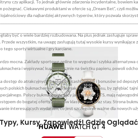
ryny czy aplikacji. To jednak głównie zdarzenia incydentalne, bowiem 
nim pożegnać. Ciekawymi produktami w ofercie są „Dream Bet”, czyli możli
lojalnościowy dla najbardziej aktywnych typerów, który pozwala skorzyst
łaby być o wiele bardziej rozbudowana. Na plus jednak zasługuje sprawn
 Przede wszystkim, na uwagę zasługują tutaj wysokie kursy wynikające z
 tego sporty wirtualne i gry karciane.
 bardzo mocna. Zakłady sportowe online to wygodna i szybka alternatywa 
bukmachera i wypisywać kupony ręcznie na świstku papieru, powoli odcho
ć na dostęp do atrakcyjnych freebetów, cashbacków i bonusów od depozy
ych polskich bukmacherów! Jeśli jednak nie masz czasu, by zgłębiać tajnik
ecjalnego. Polscy bukmacherzy, tacy jak Fortuna i STS, mają najwygodni
 dostępem do bogatej oferty zakładów klasycznych oraz stay. Strona buk
iwanie interesujących wydarzeń, co jest szczególnie ważne dla nowych u
ypy, Kursy, Zapowiedź! Gdzie Oglądać