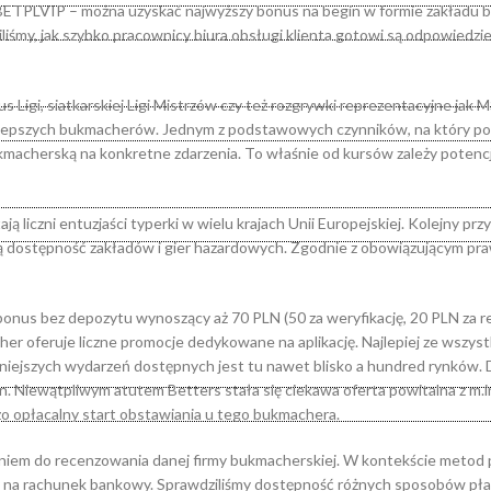
BETPLVIP – można uzyskać najwyższy bonus na begin w formie zakładu b
iśmy, jak szybko pracownicy biura obsługi klienta gotowi są odpowiedzie
Ligi, siatkarskiej Ligi Mistrzów czy też rozgrywki reprezentacyjne jak M
jlepszych bukmacherów. Jednym z podstawowych czynników, na który po
macherską na konkretne zdarzenia. To właśnie od kursów zależy potenc
ją liczni entuzjaści typerki w wielu krajach Unii Europejskiej. Kolejny prz
ą dostępność zakładów i gier hazardowych. Zgodnie z obowiązującym pr
onus bez depozytu wynoszący aż 70 PLN (50 za weryfikację, 20 PLN za rej
er oferuje liczne promocje dedykowane na aplikację. Najlepiej ze wszyst
żniejszych wydarzeń dostępnych jest tu nawet blisko a hundred rynków. 
 Niewątpliwym atutem Betters stała się ciekawa oferta powitalna z m.i
o opłacalny start obstawiania u tego bukmachera.
eniem do recenzowania danej firmy bukmacherskiej. W kontekście metod 
y na rachunek bankowy. Sprawdziliśmy dostępność różnych sposobów płat