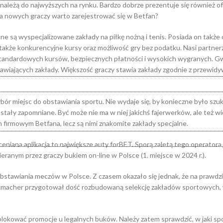
% należą do najwyższych na rynku. Bardzo dobrze prezentuje się również o
la nowych graczy warto zarejestrować się w Betfan?
ane są wyspecjalizowane zakłady na piłkę nożną i tenis. Posiada on także 
akże konkurencyjne kursy oraz możliwość gry bez podatku. Nasi partnerz
tandardowych kursów, bezpiecznych płatności i wysokich wygranych. G
wiających zakłady. Większość graczy stawia zakłady zgodnie z przewid
r miejsc do obstawiania sportu. Nie wydaje się, by konieczne było szu
stały zapomniane. Być może nie ma w niej jakichś fajerwerków, ale też w
m firmowym Betfana, lecz są nimi znakomite zakłady specjalne.
ceniana aplikacja to największe auty forBET. Sporą zaletą tego operatora 
ranym przez graczy bukiem on-line w Polsce (1. miejsce w 2024 r.).
obstawiania meczów w Polsce. Z czasem okazało się jednak, że na prawdzi
Bukmacher przygotował dość rozbudowaną selekcję zakładów sportowych,
dblokować promocje u legalnych buków. Należy zatem sprawdzić, w jaki s