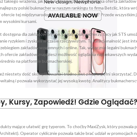
uż takiego wrażenia, jak kiedyś. Również niezbyt szeroka oferta zakładó
najlepszy polski bukmacher w naszym rankingu to firma Betclic, która wró
ej ofercie tej międzynarodowej spółki bukmacherskiej? Przede wszystkim
m wysokimi kursami.
st dostępna dla zakładów on-line. Legalni bukmacherzy, tacy jak STS umoż
ie ryzykiem i zyskami w czasie rzeczywistym. Ta funkcjonalność jest inte
zebiegiem zakładów wzajemnych i online. Tak, wyłącznie legalni bukmach
ich ofercie zakładów znajdziesz możliwość oglądania najciekawszych wyd
ośrednio na platformie bukmacherskiej.
eż niestety dość skomplikowana i trudno jest z niej w pełni skorzystać. 
owitalną i pozwala wykorzystać jej wysoką kwotę. Analitycy bukmachersc
y, Kursy, Zapowiedź! Gdzie Oglądać
produkty mające ułatwić grę typerom. To choćby MaxiZysk, który pozwala
chitekt). Operator cyklicznie pozwala także brać udział w promocjach n