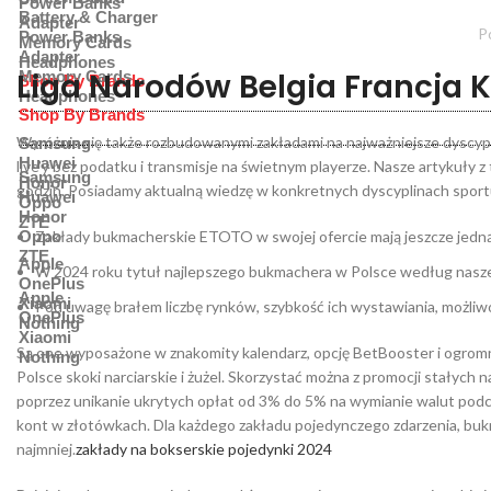
Power Banks
Battery & Charger
Adapter
P
Power Banks
Memory Cards
Adapter
Headphones
Liga Narodów Belgia Francja K
Memory Cards
Shop By Brands
Headphones
Shop By Brands
Wyróżnia się także rozbudowanymi zakładami na najważniejsze dyscypli
Samsung
Huawei
live’y bez podatku i transmisje na świetnym playerze. Nasze artykuły 
Samsung
Honor
godzin. Posiadamy aktualną wiedzę w konkretnych dyscyplinach sportu
Huawei
Oppo
Honor
ZTE
Oppo
Zakłady bukmacherskie ETOTO w swojej ofercie mają jeszcze jedną 
ZTE
Apple
W 2024 roku tytuł najlepszego bukmachera w Polsce według nasze
OnePlus
Apple
Xiaomi
Pod uwagę brałem liczbę rynków, szybkość ich wystawiania, możliw
OnePlus
Nothing
Xiaomi
Są one wyposażone w znakomity kalendarz, opcję BetBooster i ogromną
Nothing
Polsce skoki narciarskie i żużel. Skorzystać można z promocji stałych
poprzez unikanie ukrytych opłat od 3% do 5% na wymianie walut podcza
kont w złotówkach. Dla każdego zakładu pojedynczego zdarzenia, buk
najmniej.
zakłady na bokserskie pojedynki 2024