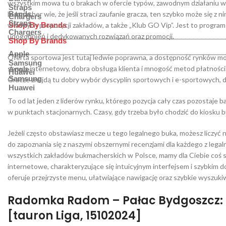
wszystkim mowa tu o brakach w ofercie typów, zawodnym działaniu wit
Straps
bukmacher wie, że jeśli straci zaufanie gracza, ten szybko może się z 
Bands
Chargers
Straps
własnych propozycji zakładów, a także „Klub GO Vip”. Jest to program 
Shop By Brands
Chargers
udogodnień i dedykowanych rozwiązań oraz promocji.
Shop By Brands
Apple
Oferta sportowa jest tutaj ledwie poprawna, a dostępność rynków mog
Samsung
serwis internetowy, dobra obsługa klienta i mnogość metod płatności.
Apple
Huawei
Samsung
Gracze znajdą tu dobry wybór dyscyplin sportowych i e-sportowych, do
Huawei
To od lat jeden z liderów rynku, którego pozycja cały czas pozostaje
w punktach stacjonarnych. Czasy, gdy trzeba było chodzić do kiosku 
Jeżeli często obstawiasz mecze u tego legalnego buka, możesz liczy
do zapoznania się z naszymi obszernymi recenzjami dla każdego z legaln
wszystkich zakładów bukmacherskich w Polsce, mamy dla Ciebie coś sp
internetowe, charakteryzujące się intuicyjnym interfejsem i szybkim
oferuje przejrzyste menu, ułatwiające nawigację oraz szybkie wyszuk
Radomka Radom – Pałac Bydgoszcz: T
[tauron Liga, 15102024]