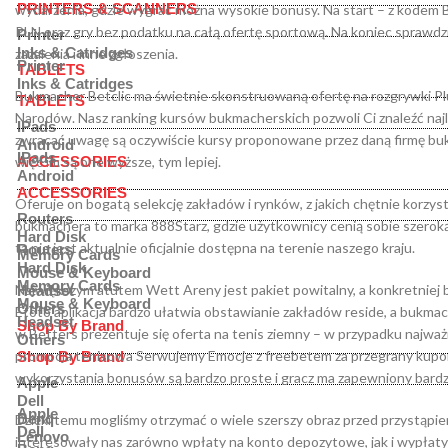
PRINTERS & SCANNERS
wydarzenia, gdzie wygrać można wysokie bonusy. Na start – z kodem 
PLN oraz gry bez podatku na całą ofertę sportową. Na koniec sprawdzil
Printer
Inks & Catridges
zażalenia i inne zgłoszenia.
Printer
TABLETS
Inks & Catridges
Bukmacher Betclic ma świetnie skonstruowaną ofertę na rozgrywki Plus 
TABLETS
Narodów. Nasz ranking kursów bukmacherskich pozwoli Ci znaleźć na
IPads
zwracać uwagę są oczywiście kursy proponowane przez daną firmę buk
Android
IPads
więc im są one wyższe, tym lepiej.
ACCESSORIES
Android
ACCESSORIES
Oferuje on bogatą selekcję zakładów i rynków, z jakich chętnie korzysta
Routers
bukmachera to marka 888Starz, gdzie użytkownicy cenią sobie szerok
Hard Disk
ta nie jest aktualnie oficjalnie dostępna na terenie naszego kraju.
Routers
Memory Cards
Hard Disk
Mouse & Keyboard
Memory Cards
Największym atutem Wett Areny jest pakiet powitalny, a konkretniej b
Headset
Mouse & Keyboard
Others
Etoto aplikacja bardzo ułatwia obstawianie zakładów reside, a bukmach
Headset
Shop By Brand
w Betters prezentuje się oferta na tenis ziemny – w przypadku najwa
Others
promocja tenisowa Serwujemy Emocje z freebetem za przegrany kupon.
Shop By Brand
wykorzystania bonusów są bardzo proste i gracz ma zapewniony bardz
Apple
Dell
Apple
Benq
Dzięki temu mogliśmy otrzymać o wiele szerszy obraz przed przystąpi
Dell
Lenovo
interesowały nas zarówno wpłaty na konto depozytowe, jak i wypłat