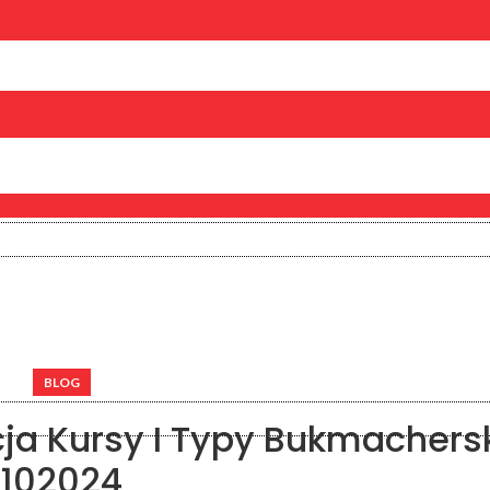
BLOG
ja Kursy I Typy Bukmachersk
102024