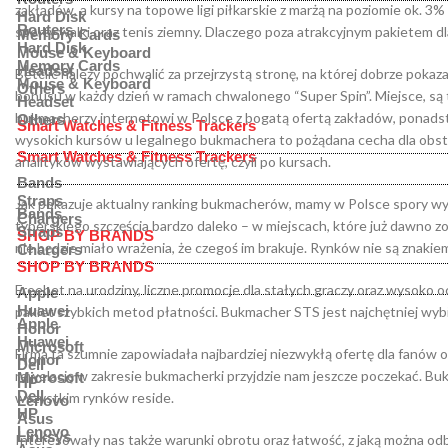
zakładów, a kursy na topowe ligi piłkarskie z marżą na poziomie ok. 3
Hard Disk
Routers
sporty walki oraz tenis ziemny. Dlaczego poza atrakcyjnym pakietem d
Memory Cards
Hard Disk
Mouse & Keyboard
Memory Cards
Headset
Betclic należy pochwalić za przejrzystą stronę, na której dobrze pokaz
Mouse & Keyboard
Others
bonusu w każdy dzień w ramach chwalonego “Super Spin”. Miejsce, są t
Headset
bukmacherzy internetowi w Polsce z bogatą ofertą zakładów, ponads
Others
Smart Watches & Fitness Trackers
wysokich kursów u legalnego bukmachera to pożądana cecha dla obsta
Smart Watches & Fitness Trackers
analityków wystawiających ofertę, czyli po kursach.
Bands
Straps
Jak pokazuje aktualny ranking bukmacherów, mamy w Polsce spory wybó
Bands
Chargers
typerskiego szczęścia bardzo daleko – w miejscach, które już dawno zo
Straps
SHOP BY BRANDS
nie będzie miało wrażenia, że czegoś im brakuje. Rynków nie są znakie
Chargers
SHOP BY BRANDS
Freebet na urodziny, liczne promocje dla stałych graczy oraz wysoko o
Apple
Huawei
pakiet szybkich metod płatności. Bukmacher STS jest najchętniej wybie
Apple
Honor
Huawei
Microsoft
Firma ta szumnie zapowiadała najbardziej niezwykłą ofertę dla fanów 
Honor
Dell
rewelację w zakresie bukmacherki przyjdzie nam jeszcze poczekać. 
Microsoft
HP
Dell
wszystkim rynków reside.
Lenovo
HP
Asus
Lenovo
Linksys
Interesowały nas także warunki obrotu oraz łatwość, z jaką można o