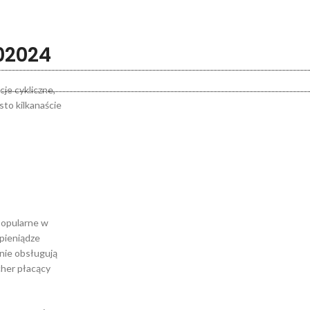
02024
je cykliczne,
sto kilkanaście
popularne w
 pieniądze
 nie obsługują
cher płacący