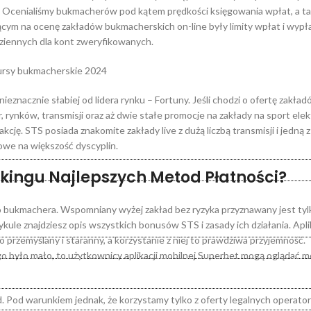
tp.). Ocenialiśmy bukmacherów pod kątem prędkości księgowania wpłat, a t
cym na ocenę zakładów bukmacherskich on-line były limity wpłat i wypł
dziennych dla kont zweryfikowanych.
eznacznie słabiej od lidera rynku – Fortuny. Jeśli chodzi o ofertę zakład
r, rynków, transmisji oraz aż dwie stałe promocje na zakłady na sport elek
cję. STS posiada znakomite zakłady live z dużą liczbą transmisji i jedną 
zowe na większość dyscyplin.
kingu Najlepszych Metod Płatności?
 bukmachera. Wspomniany wyżej zakład bez ryzyka przyznawany jest tyl
le znajdziesz opis wszystkich bonusów STS i zasady ich działania. Apli
rzemyślany i staranny, a korzystanie z niej to prawdziwa przyjemność.
 było mało, to użytkownicy aplikacji mobilnej Superbet mogą oglądać 
Pod warunkiem jednak, że korzystamy tylko z oferty legalnych operato