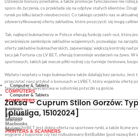
Dzisiejsze bonusy powitalne, a także promocje tymczasowe nie robią j
sporo do życzenia, co przekłada się na odpływ stałych klientów. Drugi 
rynek po kilku latach nieobecności. Co takiego urzekło nas w aktualn
zdywersyfikowanej oferty zakładów, które poszczycić się mogą całkie
Tak, najlepsi bukmacherzy w Polsce oferują funkcję cash-out, która je
wcześniejsze zamknięcie zakładów wzajemnych, pozwalając na zarządzan
oferty zakładów bukmacherskich, zapewniając większą kontrolę nad pr
tacy jak Fortuna czy LV BET, oferują transmisje wydarzeń na żywo. W 
sportowych, takich jak mecze piłki nożnej czy turnieje tenisowe, bezp
Wpłaty i wypłaty u tego bukmachera także działają bez zarzutu. Jest t
przeczytać nasz artykuł o bonusach w LVBET, który wyjaśnia ofertę p
Computer & Tablets
faworytem do zwycięstwa w sobotniej potyczki są goście.
COMPUTERS
Computer & Tablets
Zaksa – Cuprum Stilon Gorzów: Typ
COMPUTERS
Laptops
[plusliga, 15102024]
Macbooks
Laptops
Monitor
Macbooks
Atutami forBET jest dobra oferta na sportowe rynki, a także liczne 
Monitor
PRINTERS & SCANNERS
wygrane z kuponów czy też rozbudowany BetBuilder (pod nazwą Bet Ar