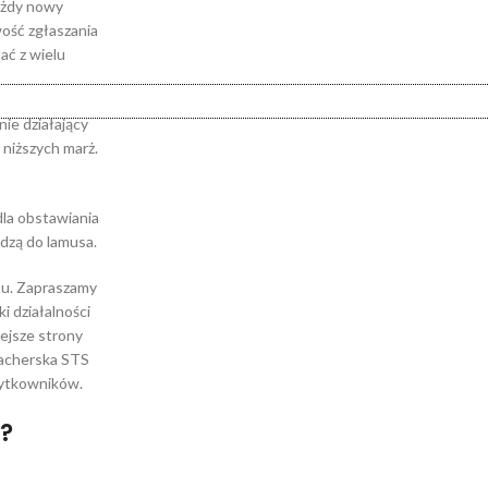
każdy nowy
wość zgłaszania
ać z wielu
ie działający
 niższych marż.
dla obstawiania
dzą do lamusa.
tu. Zapraszamy
i działalności
ejsze strony
macherska STS
żytkowników.
?