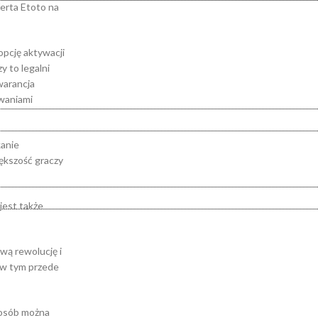
ferta Etoto na
opcję aktywacji
y to legalni
warancja
ywaniami
kanie
iększość graczy
jest także
wą rewolucję i
 w tym przede
posób można