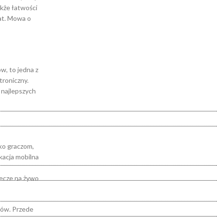
akże łatwości
at. Mowa o
ów, to jedna z
troniczny.
z najlepszych
ko graczom,
kacja mobilna
mecze na żywo
rów. Przede