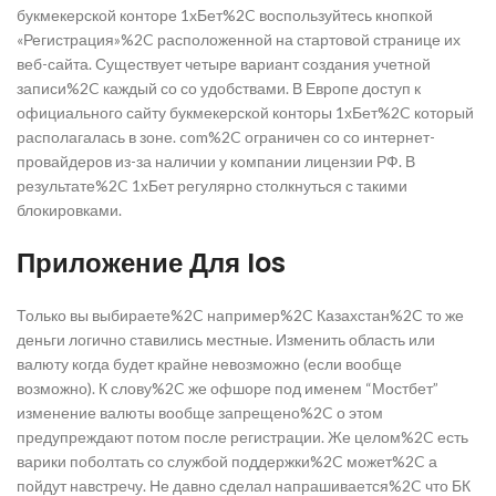
букмекерской конторе 1хБет%2C воспользуйтесь кнопкой
«Регистрация»%2C расположенной на стартовой странице их
веб-сайта. Существует четыре вариант создания учетной
записи%2C каждый со со удобствами. В Европе доступ к
официального сайту букмекерской конторы 1хБет%2C который
располагалась в зоне. com%2C ограничен со со интернет-
провайдеров из-за наличии у компании лицензии РФ. В
результате%2C 1хБет регулярно столкнуться с такими
блокировками.
Приложение Для Ios
Только вы выбираете%2C например%2C Казахстан%2C то же
деньги логично ставились местные. Изменить область или
валюту когда будет крайне невозможно (если вообще
возможно). К слову%2C же офшоре под именем “Мостбет”
изменение валюты вообще запрещено%2C о этом
предупреждают потом после регистрации. Же целом%2C есть
варики поболтать со службой поддержки%2C может%2C а
пойдут навстречу. Не давно сделал напрашивается%2C что БК