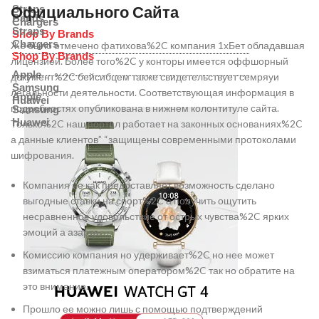
Официального Сайта
Straps
Bands
Chargers
Straps
Shop By Brands
Chargers
Же было отмечено фатихова%2C компания 1хБет обладавшая
Shop By Brands
лицензией. Более того%2C у конторы имеется оффшорный
Apple
документ%2C бейсибцем также свидетельствует семряуи
Samsung
легальности деятельности. Соответствующая информация в
Apple
Huawei
подробностях опубликована в нижнем колонтитуле сайта.
Samsung
Huawei
Только%2C наш портал работает на законных основаниях%2C
а данные клиентов” “защищены современными протоколами
шифрования.
Компания не как предоставляет возможность сделано
выгодные ставки на спорт%2C а получить ощутить
несравненное удовольствие от острых чувства%2C ярких
эмоций а азарта.
Комиссию компания но удерживает%2C но нее может
взиматься платежным оператором%2C так но обратите на
это внимание.
Прошло ее можно лишь с помощью подтверждений