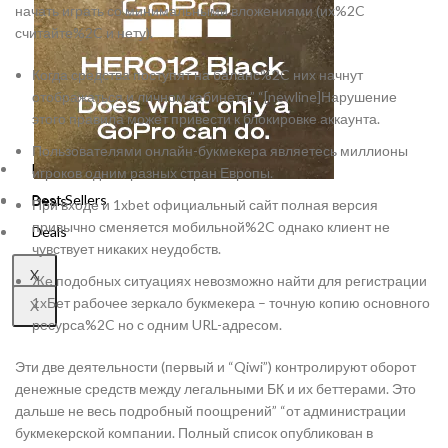
начать играть со минимальными вложениями (их%2C
считайте%2C и нету).
Когда средства поступят на баланс%2C них начнут
отображаться и личном кабинете.” “[newline]Нарушение
этого правила может привести к блокировке аккаунта.
Пользователями онлайн-букмекера являетесь миллионы
Best Sellers
игроков одним разных стран Европы.
Best Sellers
Deals
При входе и 1xbet официальный сайт полная версия
привычно сменяется мобильной%2C однако клиент не
Deals
чувствует никаких неудобств.
X
Же подобных ситуациях невозможно найти для регистрации
1хБет рабочее зеркало букмекера – точную копию основного
X
ресурса%2C но с одним URL-адресом.
Эти две деятельности (первый и “Qiwi”) контролируют оборот
денежные средств между легальными БК и их беттерами. Это
дальше не весь подробный поощрений” “от администрации
букмекерской компании. Полный список опубликован в