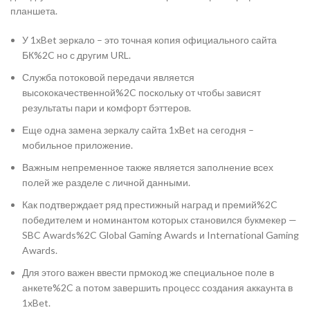
планшета.
У 1xBet зеркало – это точная копия официального сайта
БК%2C но с другим URL.
Служба потоковой передачи является
высококачественной%2C поскольку от чтобы зависят
результаты пари и комфорт бэттеров.
Еще одна замена зеркалу сайта 1xBet на сегодня –
мобильное приложение.
Важным непременное также является заполнение всех
полей же разделе с личной данными.
Как подтверждает ряд престижный наград и премий%2C
победителем и номинантом которых становился букмекер —
SBC Awards%2C Global Gaming Awards и International Gaming
Awards.
Для этого важен ввести прмокод же специальное поле в
анкете%2C а потом завершить процесс создания аккаунта в
1xBet.