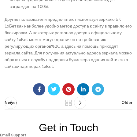
загражден на 100%.
Другие пользователи предпочитают используя зеркало БК
1хБет как наиболее удобно метод доступа к сайту в правило его
блокировки. А некоторых регионах доступ к официальному
сайту 1xBet может могут ограничен по требованию
регулирующих органов%2C а здесь на помощь приходят
зеркала сайта. Для получения актуально адреса зеркала можно
обратиться в службу поддержки букмекера одноиз найти его а
сайтах-партнерах 1xBet.
Newer
Older
Get in Touch
Email Support