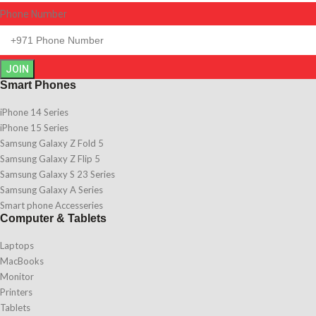
Phone Number
JOIN
Smart Phones
iPhone 14 Series
iPhone 15 Series
Samsung Galaxy Z Fold 5
Samsung Galaxy Z Flip 5
Samsung Galaxy S 23 Series
Samsung Galaxy A Series
Smart phone Accesseries
Computer & Tablets
Laptops
MacBooks
Monitor
Printers
Tablets