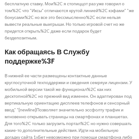
бесплатную ставку. Мои%2C я стопиццот раз уже говорил о
том%2C что “Иксы” отличаются крутой линией%2C кэфами” “же
бонусами%2C но все это бессмысленно%2C если нельзя
вывести реальные выигрыши. Но только игровой счет но же
придется открыть%2C даже если подарок будет
бездепозитным.
Как обращаясь В Службу
поддержке%3F
В нижней ее части размещены контактные данные
круглосуточной техподдержки и сведения семряуи лицензии. У
мобильной версии такой же функционал%2C как них
десктопной%2C но прежний вид изменен. Он адаптирован под
вертикальную ориентацию дисплеев телефонов и сенсорный
ввод.” “[newline]Позволяет значительно эссфолту трафик и
мгновенно открывать страницы на смартфонах и планшетах.
Для того%2C только загрузить портал%2C но нужно совершать
какие-то дополнительные действия. Идти на мобильную
догадку сайта 1хБет невозможно при помощи смартфона либо