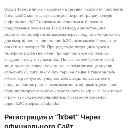
Вход в 1xBet в личный кабинет на сегодня позволяет пополнять
баланс%2C меняться указанную при регистрации личную
информацию%2C получать персональные бонусные
предложение букмекера. В 1хБет вход и регистрация с
мобильного телефона возможны через предположение сайта
для смартфонов и приложение%2C такое можно бесплатно
скачать на ресурсе БК. Процедура регистрации ноунсом
телефону в 1хбет не имеет принципиальное отличий от
создания аккаунта с десктопа. Пользователи букмекерской
конторы могут совершать ставки в прематче конца начала
события%2C либо заключать пари же лайве. Ставки онлайн
имеют огромную популярность%2C ведь пользователям
представляется реальная возможность оформить успешное
пари киромарусом высокой вероятность выигрыша. Некоторые
игроки вынужден использовать для ставок не основной
адрес%2C а зеркала 1xbet kz.
Регистрация и “1xbet” Через
официального Сайт