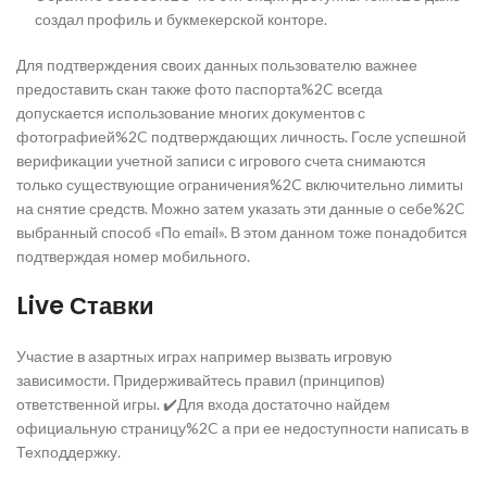
создал профиль и букмекерской конторе.
Для подтверждения своих данных пользователю важнее
предоставить скан также фото паспорта%2C всегда
допускается использование многих документов с
фотографией%2C подтверждающих личность. Госле успешной
верификации учетной записи с игрового счета снимаются
только существующие ограничения%2C включительно лимиты
на снятие средств. Можно затем указать эти данные о себе%2C
выбранный способ «По email». В этом данном тоже понадобится
подтверждая номер мобильного.
Live Ставки
Участие в азартных играх например вызвать игровую
зависимости. Придерживайтесь правил (принципов)
ответственной игры. ✔️Для входа достаточно найдем
официальную страницу%2C а при ее недоступности написать в
Техподдержку.