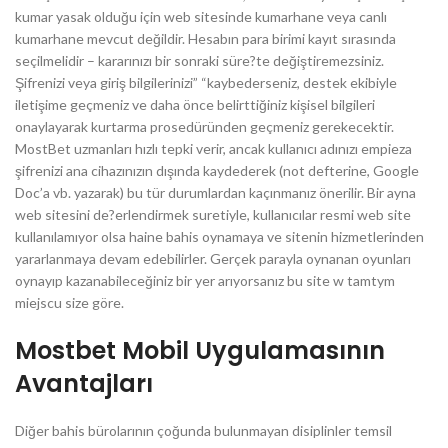
kumar yasak olduğu için web sitesinde kumarhane veya canlı
kumarhane mevcut değildir. Hesabın para birimi kayıt sırasında
seçilmelidir – kararınızı bir sonraki süre?te değiştiremezsiniz.
Şifrenizi veya giriş bilgilerinizi” “kaybederseniz, destek ekibiyle
iletişime geçmeniz ve daha önce belirttiğiniz kişisel bilgileri
onaylayarak kurtarma prosedüründen geçmeniz gerekecektir.
MostBet uzmanları hızlı tepki verir, ancak kullanıcı adınızı empieza
şifrenizi ana cihazınızın dışında kaydederek (not defterine, Google
Doc’a vb. yazarak) bu tür durumlardan kaçınmanız önerilir. Bir ayna
web sitesini de?erlendirmek suretiyle, kullanıcılar resmi web site
kullanılamıyor olsa haine bahis oynamaya ve sitenin hizmetlerinden
yararlanmaya devam edebilirler. Gerçek parayla oynanan oyunları
oynayıp kazanabileceğiniz bir yer arıyorsanız bu site w tamtym
miejscu size göre.
Mostbet Mobil Uygulamasının
Avantajları
Diğer bahis bürolarının çoğunda bulunmayan disiplinler temsil