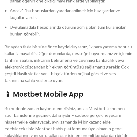
parlak öğenin öne çıktığı mavi renklerde yapılmıştır.
Ancak,” “bu bonuslardan yararlanabilmek için bazı şartlar ve
koşullar vardır.
Uygulamadaki hesaplarında oturum açmış olan tüm kullanıcılar
bunları görebilir.
Bir aydan fazla bir süre önce kaydolduysanız, ilk para yatırma bonusu
kullanılamayabilir. Diğer durumlarda, desteğe başvurmanız ve işlemin
tarihini, saatini, miktarını belirtmeniz ve çevrimiçi bankacılık veya
elektronik cüzdandan bir ekran görüntüsü sağlamanız gerekir. Çok
çeşitli klasik slotlar var – birçok türden orijinal görsel ve ses
tasarımına sahip yüzlerce oyun.
📱 Mostbet Mobile App
Bu nedenle zaman kaybetmemelisiniz, ancak Mostbet’te hemen
spor bahislerine geçmek daha iyidir – sadece gerçek heyecanı
hissetmekle kalmayacak, aynı zamanda iyi bir kazanç elde
edebileceksiniz. Mostbet bahis platformuna üye olmanın genel
kolaylıklarının yanı sıra, kullanıcılar için en önemli konulardan biri de