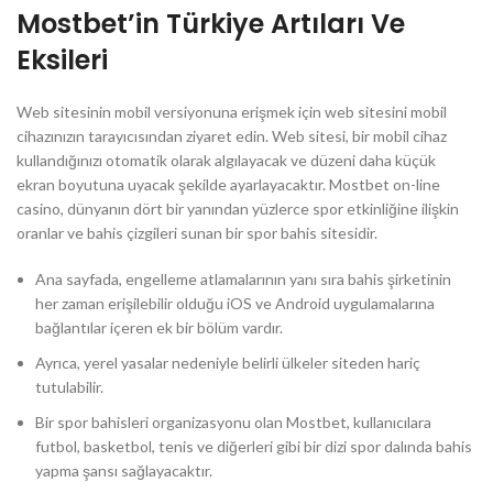
Mostbet’in Türkiye Artıları Ve
Eksileri
Web sitesinin mobil versiyonuna erişmek için web sitesini mobil
cihazınızın tarayıcısından ziyaret edin. Web sitesi, bir mobil cihaz
kullandığınızı otomatik olarak algılayacak ve düzeni daha küçük
ekran boyutuna uyacak şekilde ayarlayacaktır. Mostbet on-line
casino, dünyanın dört bir yanından yüzlerce spor etkinliğine ilişkin
oranlar ve bahis çizgileri sunan bir spor bahis sitesidir.
Ana sayfada, engelleme atlamalarının yanı sıra bahis şirketinin
her zaman erişilebilir olduğu iOS ve Android uygulamalarına
bağlantılar içeren ek bir bölüm vardır.
Ayrıca, yerel yasalar nedeniyle belirli ülkeler siteden hariç
tutulabilir.
Bir spor bahisleri organizasyonu olan Mostbet, kullanıcılara
futbol, basketbol, tenis ve diğerleri gibi bir dizi spor dalında bahis
yapma şansı sağlayacaktır.