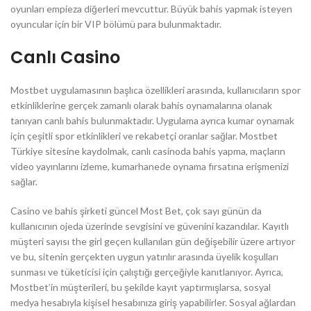
oyunları empieza diğerleri mevcuttur. Büyük bahis yapmak isteyen
oyuncular için bir VIP bölümü para bulunmaktadır.
Canlı Casino
Mostbet uygulamasının başlıca özellikleri arasında, kullanıcıların spor
etkinliklerine gerçek zamanlı olarak bahis oynamalarına olanak
tanıyan canlı bahis bulunmaktadır. Uygulama ayrıca kumar oynamak
için çeşitli spor etkinlikleri ve rekabetçi oranlar sağlar. Mostbet
Türkiye sitesine kaydolmak, canlı casinoda bahis yapma, maçların
video yayınlarını izleme, kumarhanede oynama fırsatına erişmenizi
sağlar.
Casino ve bahis şirketi güncel Most Bet, çok sayı günün da
kullanıcının ojeda üzerinde sevgisini ve güvenini kazandılar. Kayıtlı
müşteri sayısı the girl geçen kullanılan gün değişebilir üzere artıyor
ve bu, sitenin gerçekten uygun yatırılır arasında üyelik koşulları
sunması ve tüketicisi için çalıştığı gerçeğiyle kanıtlanıyor. Ayrıca,
Mostbet’in müşterileri, bu şekilde kayıt yaptırmışlarsa, sosyal
medya hesabıyla kişisel hesabınıza giriş yapabilirler. Sosyal ağlardan