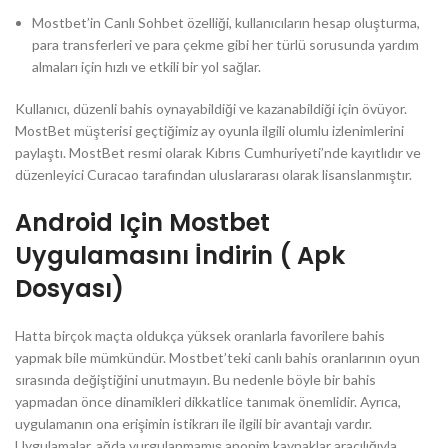
Mostbet’in Canlı Sohbet özelliği, kullanıcıların hesap oluşturma,
para transferleri ve para çekme gibi her türlü sorusunda yardım
almaları için hızlı ve etkili bir yol sağlar.
Kullanıcı, düzenli bahis oynayabildiği ve kazanabildiği için övüyor.
MostBet müşterisi geçtiğimiz ay oyunla ilgili olumlu izlenimlerini
paylaştı. MostBet resmi olarak Kıbrıs Cumhuriyeti’nde kayıtlıdır ve
düzenleyici Curacao tarafından uluslararası olarak lisanslanmıştır.
Android Için Mostbet
Uygulamasını İndirin ( Apk
Dosyası)
Hatta birçok maçta oldukça yüksek oranlarla favorilere bahis
yapmak bile mümkündür. Mostbet’teki canlı bahis oranlarının oyun
sırasında değiştiğini unutmayın. Bu nedenle böyle bir bahis
yapmadan önce dinamikleri dikkatlice tanımak önemlidir. Ayrıca,
uygulamanın ona erişimin istikrarı ile ilgili bir avantajı vardır.
Uygulamalar, ağda vurgulanmamış anonim kaynaklar aracılığıyla