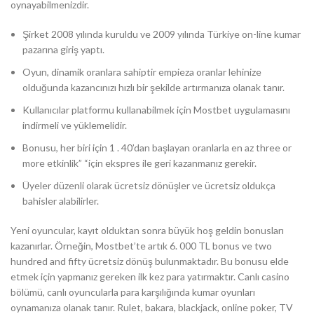
oynayabilmenizdir.
Şirket 2008 yılında kuruldu ve 2009 yılında Türkiye on-line kumar
pazarına giriş yaptı.
Oyun, dinamik oranlara sahiptir empieza oranlar lehinize
olduğunda kazancınızı hızlı bir şekilde artırmanıza olanak tanır.
Kullanıcılar platformu kullanabilmek için Mostbet uygulamasını
indirmeli ve yüklemelidir.
Bonusu, her biri için 1 . 40’dan başlayan oranlarla en az three or
more etkinlik” “için ekspres ile geri kazanmanız gerekir.
Üyeler düzenli olarak ücretsiz dönüşler ve ücretsiz oldukça
bahisler alabilirler.
Yeni oyuncular, kayıt olduktan sonra büyük hoş geldin bonusları
kazanırlar. Örneğin, Mostbet’te artık 6. 000 TL bonus ve two
hundred and fifty ücretsiz dönüş bulunmaktadır. Bu bonusu elde
etmek için yapmanız gereken ilk kez para yatırmaktır. Canlı casino
bölümü, canlı oyuncularla para karşılığında kumar oyunları
oynamanıza olanak tanır. Rulet, bakara, blackjack, online poker, TV