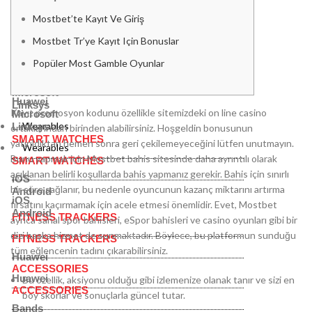
TCL
Lenovo
Asus
Mostbet’te Kayıt Ve Giriş
TCL
Asus
Mostbet Tr’ye Kayıt Için Bonuslar
Samsung
HP
Popüler Most Gamble Oyunlar
Samsung
MSI
HP
Huawei
MSI
Microsoft
Huawei
Linksys
Kayıt promosyon kodunu özellikle sitemizdeki on line casino
Microsoft
Wearables
Linksys
ortaklarından birinden alabilirsiniz. Hoşgeldin bonusunun
SMART WATCHES
yatırıldıktan hemen sonra geri çekilemeyeceğini lütfen unutmayın.
Wearables
Bunu yapmak için Mostbet bahis sitesinde daha ayrıntılı olarak
SMART WATCHES
açıklanan belirli koşullarda bahis yapmanız gerekir. Bahis için sınırlı
iOS
bir süre sağlanır, bu nedenle oyuncunun kazanç miktarını artırma
Android
iOS
fırsatını kaçırmamak için acele etmesi önemlidir. Evet, Mostbet
Android
FITNESS TRACKERS
ayrıca sanal spor bahisleri, eSpor bahisleri ve casino oyunları gibi bir
dizi başka hizmet de sunmaktadır. Böylece, bu platformun sunduğu
FITNESS TRACKERS
tüm eğlencenin tadını çıkarabilirsiniz.
Huawei
ACCESSORIES
Huawei
Bu özellik, aksiyonu olduğu gibi izlemenize olanak tanır ve sizi en
ACCESSORIES
boy skorlar ve sonuçlarla güncel tutar.
Bands