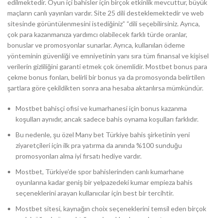
edilmektedir. Oyun içi bahisler için birçok etkinlik mevcuttur, büyük
maçların canlı yayınları vardır. Site 25 dili desteklemektedir ve web
sitesinde görüntülenmesini istediğiniz” “dili seçebilirsiniz. Ayrıca,
çok para kazanmanıza yardımcı olabilecek farklı türde oranlar,
bonuslar ve promosyonlar sunarlar. Ayrıca, kullanılan ödeme
yönteminin güvenliği ve emniyetinin yanı sıra tüm finansal ve kişisel
verilerin gizliliğini garanti etmek çok önemlidir. Mostbet bonus para
çekme bonus fonları, belirli bir bonus ya da promosyonda belirtilen
şartlara göre çekildikten sonra ana hesaba aktarılırsa mümkündür.
Mostbet bahisçi ofisi ve kumarhanesi için bonus kazanma
koşulları aynıdır, ancak sadece bahis oynama koşulları farklıdır.
Bu nedenle, şu özel Many bet Türkiye bahis şirketinin yeni
ziyaretçileri için ilk pra yatırma da anında %100 sunduğu
promosyonları alma iyi fırsatı hediye vardır.
Mostbet, Türkiye’de spor bahislerinden canlı kumarhane
oyunlarına kadar geniş bir yelpazedeki kumar empieza bahis
seçeneklerini arayan kullanıcılar için best bir tercihtir.
Mostbet sitesi, kaynağın choix seçeneklerini temsil eden birçok