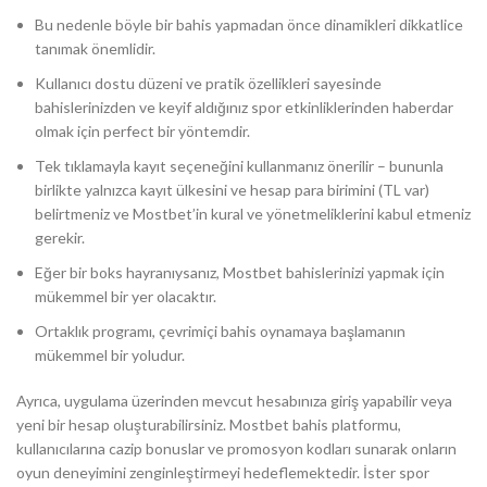
Bu nedenle böyle bir bahis yapmadan önce dinamikleri dikkatlice
tanımak önemlidir.
Kullanıcı dostu düzeni ve pratik özellikleri sayesinde
bahislerinizden ve keyif aldığınız spor etkinliklerinden haberdar
olmak için perfect bir yöntemdir.
Tek tıklamayla kayıt seçeneğini kullanmanız önerilir – bununla
birlikte yalnızca kayıt ülkesini ve hesap para birimini (TL var)
belirtmeniz ve Mostbet’in kural ve yönetmeliklerini kabul etmeniz
gerekir.
Eğer bir boks hayranıysanız, Mostbet bahislerinizi yapmak için
mükemmel bir yer olacaktır.
Ortaklık programı, çevrimiçi bahis oynamaya başlamanın
mükemmel bir yoludur.
Ayrıca, uygulama üzerinden mevcut hesabınıza giriş yapabilir veya
yeni bir hesap oluşturabilirsiniz. Mostbet bahis platformu,
kullanıcılarına cazip bonuslar ve promosyon kodları sunarak onların
oyun deneyimini zenginleştirmeyi hedeflemektedir. İster spor