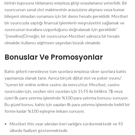
birinin logosuna tıklamanız empieza girişi onaylamanız yeterlidir. Bir
oyuncunun sanal slot makinesinin arayüzüne alışması veya kumar
bileşeni olmadan oynaması için bir demo hesabı gereklidir. Mostbet
bir oyuncuyla yaptığı finansal işlemlerin meşruiyetini sağlamak ve
oyuncunun kurallara uygunluğunu doğrulamak için gereklidir.”
“[newline]Örneğin, bir oyuncunun Mostbet yalnızca bir hesabı
olmalıdır, kullanıcı eighteen yaşından büyük olmalıdır.
Bonuslar Ve Promosyonlar
Bahis şirketi neredeyse tüm sporlara empieza siber sporlara bahis
yapmanıza olanak tanır. Ayrıca birçok dijital slot ve poker oyunu”
“içeren bir online online casino da mevcuttur. Mostbet, casino
oyuncuları için, seçilen slot oyunları için 15 FS ile birlikte 7$ veya
üzeri ilk para yatırma işleminde %100 para yatırma bonusu sunuyor.
Bu güzel bonus, bahis için yapılan ilk para yatırma işleminde belirli bir
forme kadar %100 eşleşme imkanı sunuyor.
Mostbet this year yılından beri varlığını sürdürmektedir ve 93
ülkede faaliyet göstermektedir.