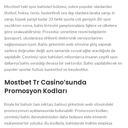
Mostbet’teki spor bahisleri bölümü, sobre popüler olanlardan
(futbol, hokey, tenis, basketbol) sıra dışı olanlara (araba yarışı, in
yarışı, köpek yarışı) kadar 33 farklı sporla çok geniştir. Bir spor
seçtikten sonra, bahis listesini şampiyonalara, liglere ve ülkelere
göre sıralayabilirsiniz. Prosedür, yönetime resmi belgelerin
(pasaport, uluslararası ehliyet) elektronik versiyonlarının
sağlanmasını içerir. Bahis şirketinin web sitesine giriş yapmak
sadece doğrudan değil, aynı zamanda sosyal ağlar aracılığıyla da
yapılabilir. Çevrimiçi spor bahisleri, milyonlarca insanın çeşitli spor
dallarına bahis oynadığı devasa bir sektördür. Bahis yapılabilecek en
popüler sporlar futbol, ​​basketbol ve beyzboldur.
Mostbet Tr Casino’sunda
Promosyon Kodları
Böyle bir bahsin tam miktarı, bahisçi şirketinin web sitesindeki
promosyonun açıklamasında bulunabilir. Promosyon kodları,
çevrimiçi bahis deneyiminizden daha fazlasını elde etmenin
mükemmel bir yoludur. Bu kodlarla, bahislerde indirim empieza