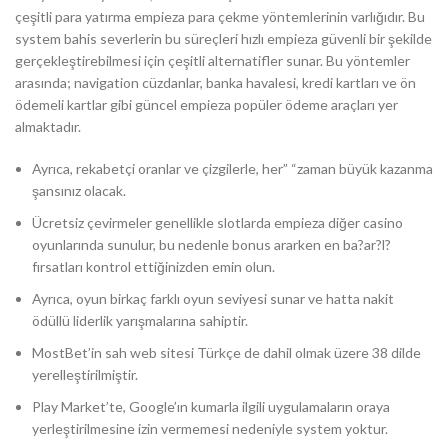
çeşitli para yatırma empieza para çekme yöntemlerinin varlığıdır. Bu
system bahis severlerin bu süreçleri hızlı empieza güvenli bir şekilde
gerçekleştirebilmesi için çeşitli alternatifler sunar. Bu yöntemler
arasında; navigation cüzdanlar, banka havalesi, kredi kartları ve ön
ödemeli kartlar gibi güncel empieza popüler ödeme araçları yer
almaktadır.
Ayrıca, rekabetçi oranlar ve çizgilerle, her” “zaman büyük kazanma
şansınız olacak.
Ücretsiz çevirmeler genellikle slotlarda empieza diğer casino
oyunlarında sunulur, bu nedenle bonus ararken en ba?ar?l?
fırsatları kontrol ettiğinizden emin olun.
Ayrıca, oyun birkaç farklı oyun seviyesi sunar ve hatta nakit
ödüllü liderlik yarışmalarına sahiptir.
MostBet’in sah web sitesi Türkçe de dahil olmak üzere 38 dilde
yerelleştirilmiştir.
Play Market’te, Google’ın kumarla ilgili uygulamaların oraya
yerleştirilmesine izin vermemesi nedeniyle system yoktur.