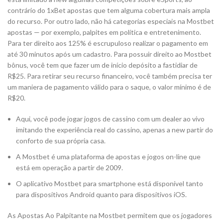
contrário do 1xBet apostas que tem alguma cobertura mais ampla
do recurso. Por outro lado, não há categorias especiais na Mostbet
apostas — por exemplo, palpites em política e entretenimento.
Para ter direito aos 125% é escrupuloso realizar o pagamento em
até 30 minutos após um cadastro. Para possuir direito ao Mostbet
bônus, você tem que fazer um de início depósito a fastidiar de
R$25. Para retirar seu recurso financeiro, você também precisa ter
um maniera de pagamento válido para o saque, o valor mínimo é de
R$20.
Aqui, você pode jogar jogos de cassino com um dealer ao vivo
imitando the experiência real do cassino, apenas a new partir do
conforto de sua própria casa.
A Mostbet é uma plataforma de apostas e jogos on-line que
está em operação a partir de 2009.
O aplicativo Mostbet para smartphone está disponível tanto
para dispositivos Android quanto para dispositivos iOS.
As Apostas Ao Palpitante na Mostbet permitem que os jogadores