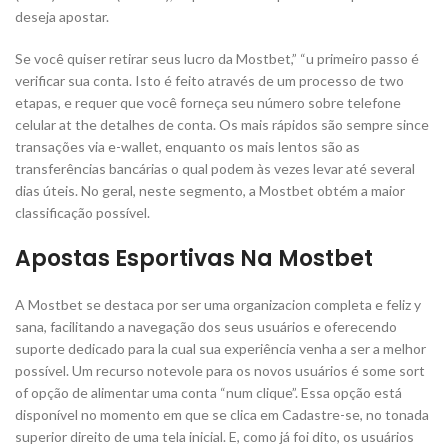
deseja apostar.
Se você quiser retirar seus lucro da Mostbet,” “u primeiro passo é
verificar sua conta. Isto é feito através de um processo de two
etapas, e requer que você forneça seu número sobre telefone
celular at the detalhes de conta. Os mais rápidos são sempre since
transações via e-wallet, enquanto os mais lentos são as
transferências bancárias o qual podem às vezes levar até several
dias úteis. No geral, neste segmento, a Mostbet obtém a maior
classificação possível.
Apostas Esportivas Na Mostbet
A Mostbet se destaca por ser uma organizacion completa e feliz y
sana, facilitando a navegação dos seus usuários e oferecendo
suporte dedicado para la cual sua experiência venha a ser a melhor
possível. Um recurso notevole para os novos usuários é some sort
of opção de alimentar uma conta “num clique”. Essa opção está
disponível no momento em que se clica em Cadastre-se, no tonada
superior direito de uma tela inicial. E, como já foi dito, os usuários