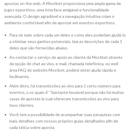
apostas on the web. A Mostbet proporciona uma ampla gama de
jogos esportivos, uma interface amigável e funcionalidade
avançada. O design agradável e a navegação intuitiva criam o
ambiente confortável afin de apostar em eventos esportivos.
Para oír mais sobre cada um deles e como eles poderiam ajudá-lo
a otimizar seus ganhos potenciais, leia as descrições de cada 1
deles que são fornecidas abaixo.
Ao contactar o serviço de apoio ao cliente da Mostbet através
da opção de chat ao vivo, e-mail, chamada telefónica, ou weil
área FAQ do website Mostbet, poderá obter ajuda rápida e
facilmente.
Além disto, há transmissões ao vivo para 1 certo número para
eventos, o os quais é” “bastante louvável porque não há muitas
casas de apostas la cual oferecem transmissões ao vivo para
teus clientes.
Você tem a possibilidade de acompanhar suas pesquisas com
mais detalhes com nossos próprios guias detalhados afin de
cada tática sobre aposta.