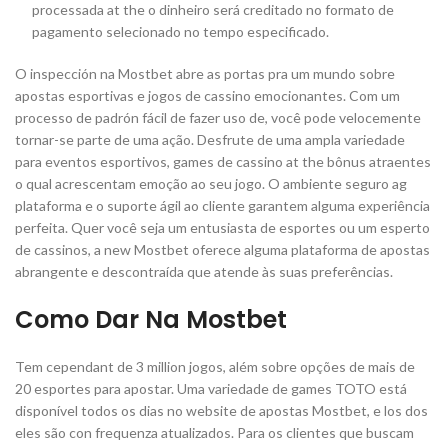
processada at the o dinheiro será creditado no formato de
pagamento selecionado no tempo especificado.
O inspección na Mostbet abre as portas pra um mundo sobre
apostas esportivas e jogos de cassino emocionantes. Com um
processo de padrón fácil de fazer uso de, você pode velocemente
tornar-se parte de uma ação. Desfrute de uma ampla variedade
para eventos esportivos, games de cassino at the bônus atraentes
o qual acrescentam emoção ao seu jogo. O ambiente seguro ag
plataforma e o suporte ágil ao cliente garantem alguma experiência
perfeita. Quer você seja um entusiasta de esportes ou um esperto
de cassinos, a new Mostbet oferece alguma plataforma de apostas
abrangente e descontraída que atende às suas preferências.
Como Dar Na Mostbet
Tem cependant de 3 million jogos, além sobre opções de mais de
20 esportes para apostar. Uma variedade de games TOTO está
disponível todos os dias no website de apostas Mostbet, e los dos
eles são con frequenza atualizados. Para os clientes que buscam