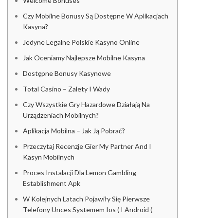
Welcome Bonuses
PRINTERS & SCANNERS
Printer
Czy Mobilne Bonusy Są Dostępne W Aplikacjach
Inks & Catridges
Kasyna?
Printer
TABLETS
Inks & Catridges
Jedyne Legalne Polskie Kasyno Online
TABLETS
Jak Oceniamy Najlepsze Mobilne Kasyna
IPads
Android
Dostępne Bonusy Kasynowe
IPads
ACCESSORIES
Android
Total Casino – Zalety I Wady
ACCESSORIES
Czy Wszystkie Gry Hazardowe Działają Na
Routers
Hard Disk
Urządzeniach Mobilnych?
Routers
Memory Cards
Hard Disk
Aplikacja Mobilna – Jak Ją Pobrać?
Mouse & Keyboard
Memory Cards
Headset
Przeczytaj Recenzje Gier My Partner And I
Mouse & Keyboard
Others
Headset
Kasyn Mobilnych
Shop By Brand
Others
Shop By Brand
Proces Instalacji Dla Lemon Gambling
Establishment Apk
Apple
Dell
W Kolejnych Latach Pojawiły Się Pierwsze
Apple
Benq
Dell
Telefony Unces Systemem Ios ( I Android (
Lenovo
Benq