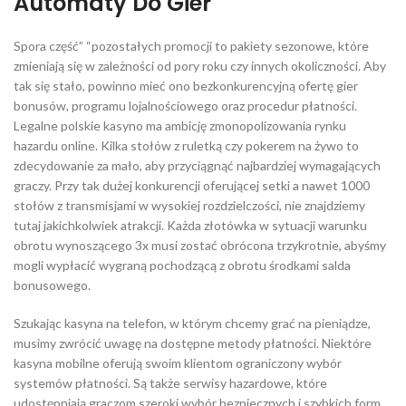
Automaty Do Gier
Spora część” “pozostałych promocji to pakiety sezonowe, które
zmieniają się w zależności od pory roku czy innych okoliczności. Aby
tak się stało, powinno mieć ono bezkonkurencyjną ofertę gier
bonusów, programu lojalnościowego oraz procedur płatności.
Legalne polskie kasyno ma ambicję zmonopolizowania rynku
hazardu online. Kilka stołów z ruletką czy pokerem na żywo to
zdecydowanie za mało, aby przyciągnąć najbardziej wymagających
graczy. Przy tak dużej konkurencji oferującej setki a nawet 1000
stołów z transmisjami w wysokiej rozdzielczości, nie znajdziemy
tutaj jakichkolwiek atrakcji. Każda złotówka w sytuacji warunku
obrotu wynoszącego 3x musi zostać obrócona trzykrotnie, abyśmy
mogli wypłacić wygraną pochodzącą z obrotu środkami salda
bonusowego.
Szukając kasyna na telefon, w którym chcemy grać na pieniądze,
musimy zwrócić uwagę na dostępne metody płatności. Niektóre
kasyna mobilne oferują swoim klientom ograniczony wybór
systemów płatności. Są także serwisy hazardowe, które
udostępniają graczom szeroki wybór bezpiecznych i szybkich form