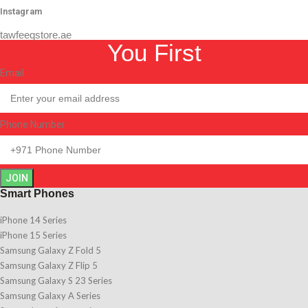
Instagram
tawfeeqstore.ae
You First
Email
Phone Number
JOIN
Smart Phones
iPhone 14 Series
iPhone 15 Series
Samsung Galaxy Z Fold 5
Samsung Galaxy Z Flip 5
Samsung Galaxy S 23 Series
Samsung Galaxy A Series