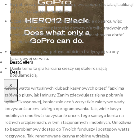
Po pobraniu pliku możesz od razu przystąpić do instalacji aplikacji
na swoim urządzeniu mobilnym.
Oczekiwania naszych graczy bierzemy sobie do serca, więc
szeroki wybór metod płatności dotyczy nie tylko tradycyjnych
przelewów, ale również nowoczesnych sposobów na obrót”
“pieniędzmi.
Kasyno mobilne jest pełnym odbiciem tradycyjnej strony
Best Sellers
hazardowej serwisu.
Best Sellers
Deals
Dzięki temu ta gra karciana cieszy się stale rosnącą
Deals
popularnością.
X
Granie watts wirtualnych klubach kasynowych przez” “apki ma
zarówno plusy, jak i minusy. Zanim zdecydujesz się na pobranie
X
aplikacji kasynowej, koniecznie oceń wszystkie zalety we wady
korzystania unces takiego oprogramowania. Tak, wiele kasyn
mobilnych umożliwia korzystanie unces tego samego konta na
różnych urządzeniach, w tym stacjonarnych i mobilnych. Umożliwia
to bezproblemowy dostęp do Twoich funduszy i postępów watts
rozgrywce. Tak, renomowane kasyna mobilne wdrażają