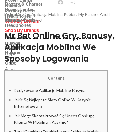
Power Banks
User2
Battery & Charger
Adapter
Power Banks
Memory Cards
Lemon Casino Aplikacja Mobilna Pobierz My Partner And I
Adapter
Headphones
Memory Cards
Zainstaluj Za Darmo!
Shop By Brands
Headphones
Shop By Brands
Mr Bet Online Gry, Bonusy,
Samsung
Huawei
Aplikacja Mobilna We
Samsung
Honor
Huawei
Oppo
Sposoby Logowania
Honor
ZTE
Oppo
ZTE
Apple
OnePlus
Content
Apple
Xiaomi
OnePlus
Nothing
Xiaomi
Dedykowane Aplikacje Mobilne Kasyna
Nothing
Jakie Są Najlepsze Sloty Online W Kasynie
Internetowym?
Jak Mogę Skontaktować Się Unces Obsługą
Klienta W Mobilnym Kasynie?
Total Gambling Establishment Aplikacja Mobilna