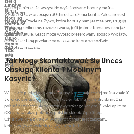
Benq
Linksys
Warto pamiętać, że wszystkie wyżej opisane bonusy można
Benq
Samsung
wykorzystać w przeciągu 30 dni od założenia konta. Zalecane jest
Nothing
zapytać na Czacie na Żywo, które bonusy nam jeszcze przysługują.
Samsung
OnePlus
Wówczas unikniemy rozczarowania, jeśli jeden z bonusów nam już
Nothing
Oppo
OnePlus
nie przysługuje. Gracz może wybrać preferowany sposób wypłaty,
Xiaomi
Oppo
vivo
a środki zostaną przelane na wskazane konto w możliwie
Xiaomi
ZTE
najkrótszym czasie.
vivo
TCL
ZTE
MSI
Jak Mogę Skontaktować Się Unces
TCL
MSI
Obsługą Klienta T Mobilnym
Kasynie?
W tekście poniżej opiszemy bonusy, które najczęściej można znaleźć
t ofercie bonusów kasyna. Aplikację mobilną na Androida można
pobrać bezpośrednio ze strony wybranego kasyna. Z kolei apkę na
iOS można także pobrać w polskim sklepie App Shop.
Użytkownikom z krajów, w których threat jest zakazany,
keineswegs zezwala się na grę na mr. bet.