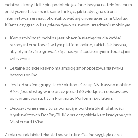
mobilna strony Hell Spin, podobnie jak inne kasyna na telefon, mum
praktycznie takie exact same funkcje, jak tradycyjna strona
internetowa serwisu. Skontaktować się unces agentami Obsługi
Klienta czy grać w kasynie na żywo na swoim urządzeniu mobilnym.
Kompatybilność mobilna jest obecnie niezbędna dla każdej
strony internetowej, w tym platform online, takich jak kasyna,
aby płynnie zintegrować się z naszymi codziennymi interakcjami
cyfrowymi.
Legalne polskie kasyno ma ambicję zmonopolizowania rynku
hazardu online.
Jest członkiem grupy TechSolutions Group NV Kasyno mobilne
Bizzo jest obsługiwane przez ponad 60 wiodących dostawców
oprogramowania, t tym Pragmatic Perform i Evolution.
Depozyt wniesiemy tu za pomocą e-portfela Skrill, płatności
błyskawicznych DotPay/BLIK oraz oczywiście kart kredytowych
Mastercard i Visa.
Z roku na rok biblioteka slotów w Entire Casino wygląda coraz