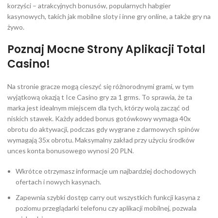
korzyści – atrakcyjnych bonusów, popularnych habgier
kasynowych, takich jak mobilne sloty i inne gry online, a także gry na
żywo.
Poznaj Mocne Strony Aplikacji Total
Casino!
Na stronie gracze mogą cieszyć się różnorodnymi grami, w tym
wyjątkową okazją t Ice Casino gry za 1 grms. To sprawia, że ta
marka jest idealnym miejscem dla tych, którzy wolą zacząć od
niskich stawek. Każdy added bonus gotówkowy wymaga 40x
obrotu do aktywacji, podczas gdy wygrane z darmowych spinów
wymagają 35x obrotu. Maksymalny zakład przy użyciu środków
unces konta bonusowego wynosi 20 PLN.
Wkrótce otrzymasz informacje um najbardziej dochodowych
ofertach i nowych kasynach.
Zapewnia szybki dostęp carry out wszystkich funkcji kasyna z
poziomu przeglądarki telefonu czy aplikacji mobilnej, pozwala