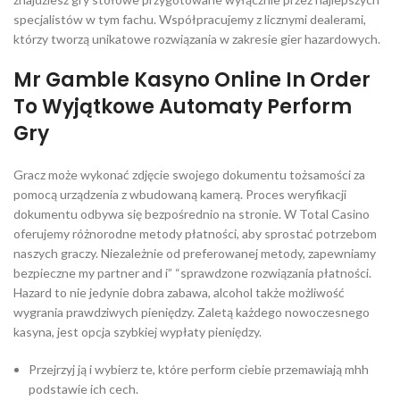
specjalistów w tym fachu. Współpracujemy z licznymi dealerami,
którzy tworzą unikatowe rozwiązania w zakresie gier hazardowych.
Mr Gamble Kasyno Online In Order
To Wyjątkowe Automaty Perform
Gry
Gracz może wykonać zdjęcie swojego dokumentu tożsamości za
pomocą urządzenia z wbudowaną kamerą. Proces weryfikacji
dokumentu odbywa się bezpośrednio na stronie. W Total Casino
oferujemy różnorodne metody płatności, aby sprostać potrzebom
naszych graczy. Niezależnie od preferowanej metody, zapewniamy
bezpieczne my partner and i” “sprawdzone rozwiązania płatności.
Hazard to nie jedynie dobra zabawa, alcohol także możliwość
wygrania prawdziwych pieniędzy. Zaletą każdego nowoczesnego
kasyna, jest opcja szybkiej wypłaty pieniędzy.
Przejrzyj ją i wybierz te, które perform ciebie przemawiają mhh
podstawie ich cech.