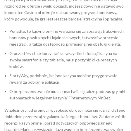
różnorodnej ofercie i wielu opcjach, możesz dowolnie ustawić swój
kupon. Ice Casino pl oferuje rozbudowany program bonusowy,
który powoduje, że gra jest jeszcze bardziej atrakcyjna i opłacalna.
Ponadto, to kasyno on-line wyróżnia się za sprawą atrakcyjnych
bonusów powitalnych i lojalnościowych, łatwości w procesie
rejestracji, a także dostępności profesjonalnej obsługi klienta.
Gracz, który chce korzystać se wszystkich funkcji kasyna na
swoim smartfonie czy tablecie, musi poczynić kilka prostych
kroków.
SlottyWay, podobnie, jak inne kasyna mobilne przygotowało
reward za pobranie aplikacji.
O bezpieczeństwo nie musisz martwić się także podczas gry mhh
automatach w legalnym kasynie” “internetowym Mr Bet.
W zależności od promocji wysokość obrotu może się różnić, dlatego
dokładnie przeczytaj regulamin każdego z bonusów. Zaufane źródło
recenzji kasyn online i porad dotyczących odpowiedzialnego
hazardu. Marka przywiązuje dużą wagę do bezpieczeństwa swoich