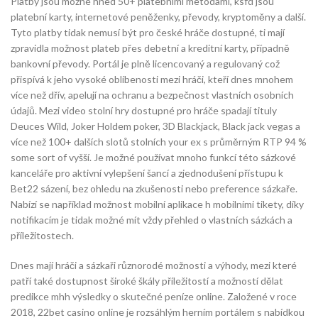
Platby jsou možné hned 50+ platebními metodami, ksfd jsou
platební karty, internetové peněženky, převody, kryptoměny a další.
Tyto platby tidak nemusí být pro české hráče dostupné, ti mají
zpravidla možnost plateb přes debetní a kreditní karty, případně
bankovní převody. Portál je plně licencovaný a regulovaný což
přispívá k jeho vysoké oblíbenosti mezi hráči, kteří dnes mnohem
více než dřív, apelují na ochranu a bezpečnost vlastních osobních
údajů. Mezi video stolní hry dostupné pro hráče spadají tituly
Deuces Wild, Joker Holdem poker, 3D Blackjack, Black jack vegas a
více než 100+ dalších slotů stolních your ex s průměrným RTP 94 %
some sort of vyšší. Je možné používat mnoho funkcí této sázkové
kanceláře pro aktivní vylepšení šancí a zjednodušení přístupu k
Bet22 sázení, bez ohledu na zkušenosti nebo preference sázkaře.
Nabízí se například možnost mobilní aplikace h mobilními tikety, díky
notifikacím je tidak možné mít vždy přehled o vlastních sázkách a
příležitostech.
Dnes mají hráči a sázkaři různorodé možnosti a výhody, mezi které
patří také dostupnost široké škály příležitostí a možností dělat
predikce mhh výsledky o skutečné peníze online. Založené v roce
2018, 22bet casino online je rozsáhlým herním portálem s nabídkou