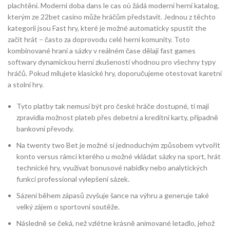
plachtění. Moderní doba dans le cas où žádá moderní herní katalog,
kterým ze 22bet casino může hráčům představit. Jednou z těchto
kategorií jsou Fast hry, které je možné automaticky spustit the
začít hrát – často za doprovodu celé herní komunity. Toto
kombinované hraní a sázky v reálném čase dělají fast games
softwary dynamickou herní zkušeností vhodnou pro všechny typy
hráčů. Pokud milujete klasické hry, doporučujeme otestovat karetní
a stolní hry.
Tyto platby tak nemusí být pro české hráče dostupné, ti mají
zpravidla možnost plateb přes debetní a kreditní karty, případně
bankovní převody.
Na twenty two Bet je možné si jednoduchým způsobem vytvořit
konto versus rámci kterého u možné vkládat sázky na sport, hrát
technické hry, využívat bonusové nabídky nebo analytických
funkcí professional vylepšení sázek.
Sázení během zápasů zvyšuje šance na výhru a generuje také
velký zájem o sportovní soutěže.
Následně se čeká, než vzlétne krásně animované letadlo, jehož