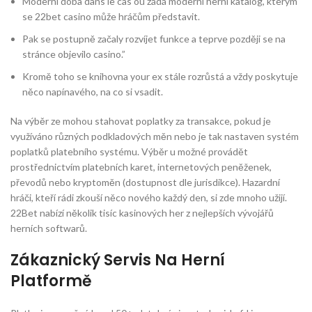
Moderní doba dans le cas où žádá moderní herní katalog, kterým
se 22bet casino může hráčům představit.
Pak se postupně začaly rozvíjet funkce a teprve později se na
stránce objevilo casino.”
Kromě toho se knihovna your ex stále rozrůstá a vždy poskytuje
něco napínavého, na co si vsadit.
Na výběr ze mohou stahovat poplatky za transakce, pokud je
využíváno různých podkladových měn nebo je tak nastaven systém
poplatků platebního systému. Výběr u možné provádět
prostřednictvím platebních karet, internetových peněženek,
převodů nebo kryptoměn (dostupnost dle jurisdikce). Hazardní
hráči, kteří rádi zkouší něco nového každý den, si zde mnoho užijí.
22Bet nabízí několik tisíc kasinových her z nejlepších vývojářů
herních softwarů.
Zákaznický Servis Na Herní
Platformě