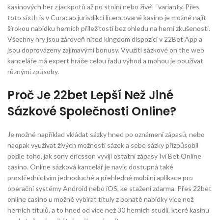
kasinových her z jackpotů až po stolní nebo živé” “varianty. Přes
toto sixth is v Curacao jurisdikci licencované kasino je možné najít
širokou nabídku herních příležitostí bez ohledu na herní zkušenosti.
Všechny hry jsou zároveň nited kingdom dispozici v 22Bet App a
jsou doprovázeny zajímavými bonusy. Využití sázkové on the web
kanceláře má expert hráče celou řadu výhod a mohou je používat
různými způsoby.
Proč Je 22bet Lepší Než Jiné
Sázkové Společnosti Online?
Je možné například vkládat sázky hned po oznámení zápasů, nebo
naopak využívat živých možností sázek a sebe sázky přizpůsobil
podle toho, jak sony ericsson vyvíjí ostatní zápasy Ivi Bet Online
casino. Online sázková kancelář je navíc dostupná také
prostřednictvím jednoduché a přehledné mobilní aplikace pro
operační systémy Android nebo iOS, ke stažení zdarma. Přes 22bet
online casino u možné vybírat tituly z bohaté nabídky více než
herních titulů, a to hned od více než 30 herních studií, které kasinu