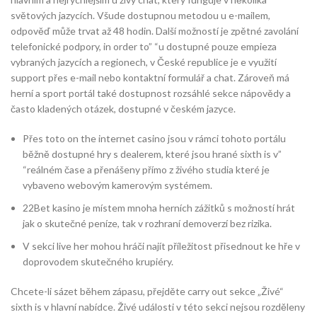
světových jazycích. Všude dostupnou metodou u e-mailem,
odpověď může trvat až 48 hodin. Další možností je zpětné zavolání
telefonické podpory, in order to” “u dostupné pouze empieza
vybraných jazycích a regionech, v České republice je e využití
support přes e-mail nebo kontaktní formulář a chat. Zároveň má
herní a sport portál také dostupnost rozsáhlé sekce nápovědy a
často kladených otázek, dostupné v českém jazyce.
Přes toto on the internet casino jsou v rámci tohoto portálu
běžně dostupné hry s dealerem, které jsou hrané sixth is v”
“reálném čase a přenášeny přímo z živého studia které je
vybaveno webovým kamerovým systémem.
22Bet kasino je místem mnoha herních zážitků s možností hrát
jak o skutečné peníze, tak v rozhraní demoverzí bez rizika.
V sekci live her mohou hráči najít příležitost přisednout ke hře v
doprovodem skutečného krupiéry.
Chcete-li sázet během zápasu, přejděte carry out sekce „Živé“
sixth is v hlavní nabídce. Živé události v této sekci nejsou rozděleny