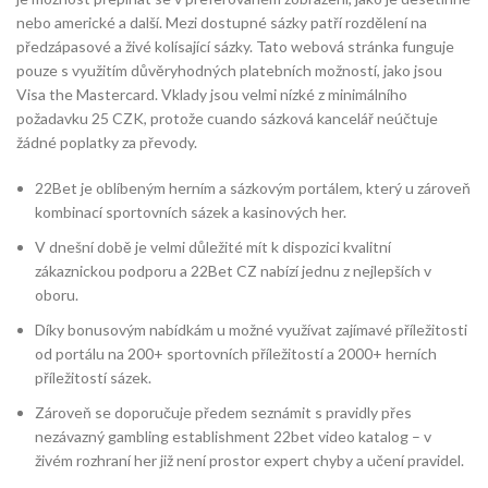
nebo americké a další. Mezi dostupné sázky patří rozdělení na
předzápasové a živé kolísající sázky. Tato webová stránka funguje
pouze s využitím důvěryhodných platebních možností, jako jsou
Visa the Mastercard. Vklady jsou velmi nízké z minimálního
požadavku 25 CZK, protože cuando sázková kancelář neúčtuje
žádné poplatky za převody.
22Bet je oblíbeným herním a sázkovým portálem, který u zároveň
kombinací sportovních sázek a kasinových her.
V dnešní době je velmi důležité mít k dispozici kvalitní
zákaznickou podporu a 22Bet CZ nabízí jednu z nejlepších v
oboru.
Díky bonusovým nabídkám u možné využívat zajímavé příležitosti
od portálu na 200+ sportovních příležitostí a 2000+ herních
příležitostí sázek.
Zároveň se doporučuje předem seznámit s pravidly přes
nezávazný gambling establishment 22bet video katalog – v
živém rozhraní her již není prostor expert chyby a učení pravidel.