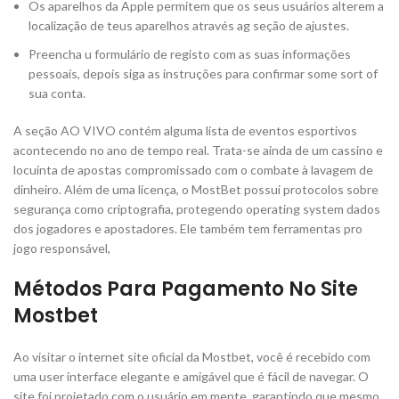
Os aparelhos da Apple permitem que os seus usuários alterem a
localização de teus aparelhos através ag seção de ajustes.
Preencha u formulário de registo com as suas informações
pessoais, depois siga as instruções para confirmar some sort of
sua conta.
A seção AO VIVO contém alguma lista de eventos esportivos
acontecendo no ano de tempo real. Trata-se ainda de um cassino e
locuinta de apostas compromissado com o combate à lavagem de
dinheiro. Além de uma licença, o MostBet possui protocolos sobre
segurança como criptografia, protegendo operating system dados
dos jogadores e apostadores. Ele também tem ferramentas pro
jogo responsável,
Métodos Para Pagamento No Site
Mostbet
Ao visitar o internet site oficial da Mostbet, você é recebido com
uma user interface elegante e amigável que é fácil de navegar. O
site foi projetado com o usuário em mente, garantindo que mesmo