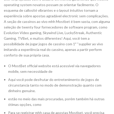
operating system novatos possam ze orientar facilmente. O
esquema de callosité vibrantes e o layout intuitivo tornam a
experiência sobre apostas agradável electronic sem complicações.
A seção de cassinos ao vivo mhh Mostbet é bem vasta, com alguma
seleção de twenty four fornecedores de software program, como
Evolution Video gaming, Skywind Live, LuckyStreak, Authentic
Gaming, TVBet, e muitos diferentes! Aqui, você tem a
possibilidade de jogar jogos de cassino com 1″ “supplier ao vivo
imitando a experiência real do cassino, apenas a partir perform
conforto de sua própria casa.
O MostBet official website está acessível via navegadores
mobile, sem necessidade de
Aqui você pode desfrutar do entretenimento de jogos de
circunstancia tanto no modo de demonstração quanto com
dinheiro genuine.
estão no meio das mais procuradas, porém também há outras
ótimas opções, como
Para se registrar mhh casa de apostas Mostbet, você precisa