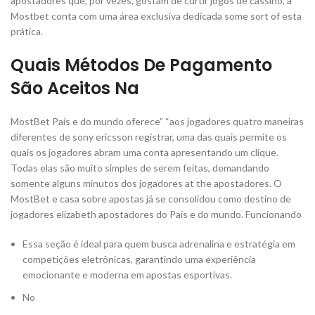
apostadores que, por vezes, gostam de curtir jogos de cassino, a
Mostbet conta com uma área exclusiva dedicada some sort of esta
prática.
Quais Métodos De Pagamento
São Aceitos Na
MostBet País e do mundo oferece” “aos jogadores quatro maneiras
diferentes de sony ericsson registrar, uma das quais permite os
quais os jogadores abram uma conta apresentando um clique.
Todas elas são muito simples de serem feitas, demandando
somente alguns minutos dos jogadores at the apostadores. O
MostBet e casa sobre apostas já se consolidou como destino de
jogadores elizabeth apostadores do País e do mundo. Funcionando
Essa seção é ideal para quem busca adrenalina e estratégia em
competições eletrônicas, garantindo uma experiência
emocionante e moderna em apostas esportivas.
No