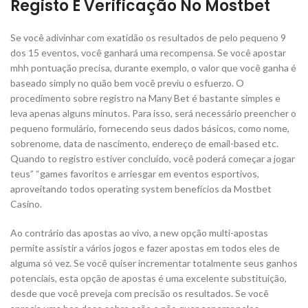
Registo E Verificação No Mostbet
Se você adivinhar com exatidão os resultados de pelo pequeno 9
dos 15 eventos, você ganhará uma recompensa. Se você apostar
mhh pontuação precisa, durante exemplo, o valor que você ganha é
baseado simply no quão bem você previu o esfuerzo. O
procedimento sobre registro na Many Bet é bastante simples e
leva apenas alguns minutos. Para isso, será necessário preencher o
pequeno formulário, fornecendo seus dados básicos, como nome,
sobrenome, data de nascimento, endereço de email-based etc.
Quando to registro estiver concluído, você poderá começar a jogar
teus” “games favoritos e arriesgar em eventos esportivos,
aproveitando todos operating system benefícios da Mostbet
Casino.
Ao contrário das apostas ao vivo, a new opção multi-apostas
permite assistir a vários jogos e fazer apostas em todos eles de
alguma só vez. Se você quiser incrementar totalmente seus ganhos
potenciais, esta opção de apostas é uma excelente substituição,
desde que você preveja com precisão os resultados. Se você