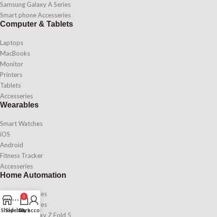
Samsung Galaxy A Series
Smart phone Accesseries
Computer & Tablets
Laptops
MacBooks
Monitor
Printers
Tablets
Accesseries
Wearables
Smart Watches
iOS
Android
Fitness Tracker
Accesseries
Home Automation
iPhone 14 Series
0
iPhone 15 Series
Shop
Sidebar
Cart
My account
Samsung Galaxy Z Fold 5