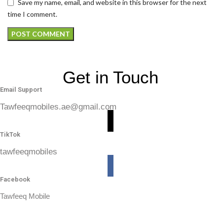
Save my name, email, and website in this browser for the next
time I comment.
Get in Touch
Email Support
Tawfeeqmobiles.ae@gmail.com
TikTok
tawfeeqmobiles
Facebook
Tawfeeq Mobile