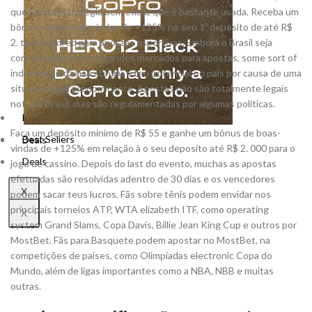
que é uma estratégia bem eficaz que é bastante usada. Receba um
bônus sobre boas-vindas de +125% no seu 1º depósito de até R$
2. two hundred para apostas esportivas. Embora o Brasil seja
considerado um dos grandes mercados para apostas, some sort of
indústria ainda não atingiu o teu potencial no país por causa de uma
situação legal predominante. Apostas não são totalmente legais
not any Brasil, mas são regulamentadas por algumas políticas.
Best Sellers
Faça um depósito mínimo de R$ 55 e ganhe um bônus de boas-
Best Sellers
Deals
vindas de +125% em relação à o seu deposito até R$ 2. 000 para o
Deals
jogo de cassino. Depois do last do evento, muchas as apostas
efetuadas são resolvidas adentro de 30 dias e os vencedores
X
podem sacar teus lucros. Fãs sobre tênis podem envidar nos
principais torneios ATP, WTA elizabeth ITF, como operating
X
system Grand Slams, Copa Davis, Billie Jean King Cup e outros por
MostBet. Fãs para Basquete podem apostar no MostBet, na
competições de países, como Olimpíadas electronic Copa do
Mundo, além de ligas importantes como a NBA, NBB e muitas
outras.