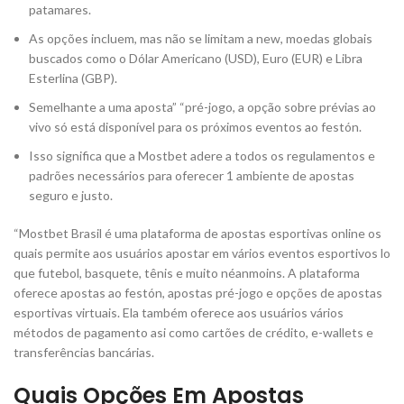
patamares.
As opções incluem, mas não se limitam a new, moedas globais
buscados como o Dólar Americano (USD), Euro (EUR) e Libra
Esterlina (GBP).
Semelhante a uma aposta” “pré-jogo, a opção sobre prévias ao
vivo só está disponível para os próximos eventos ao festón.
Isso significa que a Mostbet adere a todos os regulamentos e
padrões necessários para oferecer 1 ambiente de apostas
seguro e justo.
“Mostbet Brasil é uma plataforma de apostas esportivas online os
quais permite aos usuários apostar em vários eventos esportivos lo
que futebol, basquete, tênis e muito néanmoins. A plataforma
oferece apostas ao festón, apostas pré-jogo e opções de apostas
esportivas virtuais. Ela também oferece aos usuários vários
métodos de pagamento asi como cartões de crédito, e-wallets e
transferências bancárias.
Quais Opções Em Apostas