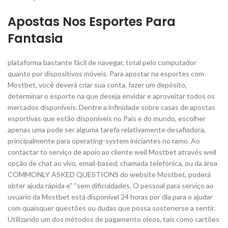
Apostas Nos Esportes Para
Fantasia
plataforma bastante fácil de navegar, total pelo computador
quanto por dispositivos móveis. Para apostar na esportes com
Mostbet, você deverá criar sua conta, fazer um depósito,
determinar o esporte na que deseja envidar e aproveitar todos os
mercados disponíveis. Dentre a infinidade sobre casas de apostas
esportivas que estão disponíveis no País e do mundo, escolher
apenas uma pode ser alguma tarefa relativamente desafiadora,
principalmente para operating-system iniciantes no ramo. Ao
contactar to serviço de apoio ao cliente weil Mostbet através weil
opção de chat ao vivo, email-based, chamada telefónica, ou da área
COMMONLY ASKED QUESTIONS do website Mostbet, poderá
obter ajuda rápida e” “sem dificuldades. O pessoal para serviço ao
usuario da Mostbet está disponível 24 horas por dia para o ajudar
com quaisquer questões ou dudas que possa sostenerse a sentir.
Utilizando um dos métodos de pagamento oleos, tais como cartões