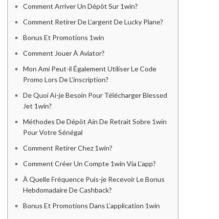
PRINTERS & SCANNERS
Comment Arriver Un Dépôt Sur 1win?
Printer
Comment Retirer De L’argent De Lucky Plane?
Inks & Catridges
Printer
TABLETS
Bonus Et Promotions 1win
Inks & Catridges
TABLETS
Comment Jouer À Aviator?
IPads
Mon Ami Peut-il Également Utiliser Le Code
Android
IPads
ACCESSORIES
Promo Lors De L’inscription?
Android
ACCESSORIES
De Quoi Ai-je Besoin Pour Télécharger Blessed
Routers
Jet 1win?
Hard Disk
Routers
Méthodes De Dépôt Ain De Retrait Sobre 1win
Memory Cards
Hard Disk
Mouse & Keyboard
Pour Votre Sénégal
Memory Cards
Headset
Mouse & Keyboard
Comment Retirer Chez 1win?
Others
Headset
Shop By Brand
Comment Créer Un Compte 1win Via L’app?
Others
Shop By Brand
À Quelle Fréquence Puis-je Recevoir Le Bonus
Apple
Hebdomadaire De Cashback?
Dell
Apple
Benq
Bonus Et Promotions Dans L’application 1win
Dell
Lenovo
Benq