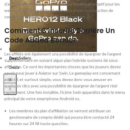
d’affiliation 1win. Il s’agit d’un meilleur modèle alternatif pour les
webmasters qui souhaitent avoir plus d’une construction de
commission dans le marché de leurs comptes.
Comment S’inscrire Derrière Un
Code Added Bonus?
Best Sellers
Les affiliés ont également una possibilité de épargner de l’argent
Best Sellers
Deals
supplémentaire en suivant algun plan hybride systems de sous-
affiliation. Ce sont les importantes choses que les joueurs devez
Deals
savoir pour jouer à Aviator sur 1win. Le gameplay est concernant
addictif, et surtout simple, vous devez donc vous amuser en
X
quelques clics avec una possibilité de épargner de l’argent réel
X
rapidement. Une fois installée, l’icône 1win apparaîtra dans le menu
principal de votre smartphone Android os.
Les membres du plan d’affiliation se verront attribuer un
gestionnaire de compte dédié qui pourra être contacté 24
heures sur 24 fill toute question.