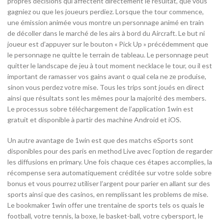
propres décisions qui affectent directement le résultat, que vous
gagniez ou que les joueurs perdiez. Lorsque the tour commence,
une émission animée vous montre un personnage animé en train
de décoller dans le marché de les airs à bord du Aircraft. Le but ni
joueur est d’appuyer sur le bouton « Pick Up » précédemment que
le personnage ne quitte le terrain de tableau. Le personnage peut
quitter le landscape de jeu à tout moment necklace le tour, ou il est
important de ramasser vos gains avant o qual cela ne ze produise,
sinon vous perdez votre mise. Tous les trips sont joués en direct
ainsi que résultats sont les mêmes pour la majorité des members.
Le processus sobre téléchargement de l’application 1win est
gratuit et disponible à partir des machine Android et iOS.
Un autre avantage de 1win est que des matchs eSports sont
disponibles pour des paris en method Live avec l’option de regarder
les diffusions en primary. Une fois chaque ces étapes accomplies, la
récompense sera automatiquement créditée sur votre solde sobre
bonus et vous pourrez utiliser l’argent pour parier en allant sur des
sports ainsi que des casinos, en remplissant les problems de mise.
Le bookmaker 1win offer une trentaine de sports tels os quais le
football, votre tennis, la boxe, le basket-ball, votre cybersport, le