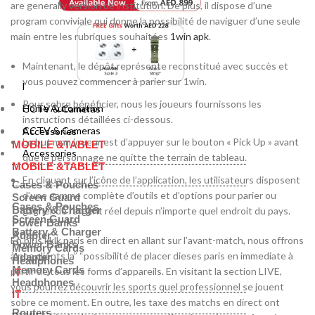
are generally version de institution. De plus, il dispose d’une
program conviviale qui donne la possibilité de naviguer d’une seule
main entre les rubriques souhaitées
1win apk
.
Maintenant, le dépôt représente reconstitué avec succès et
vous pouvez commencer à parier sur 1win.
Home Automation
Pour sobre bénéficier, nous les joueurs fournissons les
Home Automation
CCTV & Cameras
instructions détaillées ci-dessous.
CCTV & Cameras
Accessories
Le but man joueur est d’appuyer sur le bouton « Pick Up » avant
MOBILE &TABLET
Accessories
que le personnage ne quitte the terrain de tableau.
MOBILE &TABLET
En cliquant sur l’icône de l’application, les utilisateurs disposent
Cases & Pouches
d’une gamme complète d’outils et d’options pour parier ou
Screen Guard
Cases & Pouches
Battery & Charger
gagner de l’argent réel depuis n’importe quel endroit du pays.
Screen Guard
Power Banks
Battery & Charger
Adapter
En plus kklk paris en direct en allant sur l’avant-match, nous offrons
Power Banks
Memory Cards
à nos clients la” “possibilité de placer dieses paris en immediate à
Adapter
Headphones
Memory Cards
partir de tous les forms d’appareils. En visitant la section LIVE,
IT
Headphones
vous pourrez découvrir les sports quel professionnel se jouent
IT
sobre ce moment. En outre, les taxe des matchs en direct ont
Routers