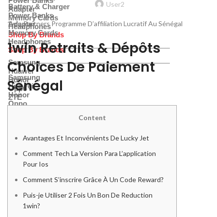
Power Banks
User2
Battery & Charger
Adapter
Power Banks
Memory Cards
1win Partners Programme D’affiliation Lucratif Au Sénégal
Adapter
Headphones
Memory Cards
Shop By Brands
Headphones
1win Retraits & Dépôts
Shop By Brands
Choices De Paiement
Samsung
Huawei
Samsung
Honor
Sénégal
Huawei
Oppo
Honor
ZTE
Oppo
ZTE
Apple
Content
OnePlus
Apple
Xiaomi
Avantages Et Inconvénients De Lucky Jet
OnePlus
Nothing
Xiaomi
Comment Tech La Version Para L’application
Nothing
Pour Ios
Comment S’inscrire Grâce À Un Code Reward?
Puis-je Utiliser 2 Fois Un Bon De Reduction
1win?