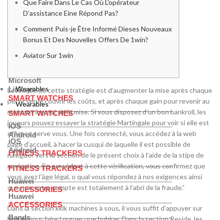
TCL
Que Faire Dans Le Cas Où L’opérateur
Lenovo
Asus
D’assistance Eine Répond Pas?
TCL
Asus
Comment Puis-je Être Informé Dieses Nouveaux
Samsung
HP
Bonus Et Des Nouvelles Offers De 1win?
Samsung
MSI
HP
Aviator Sur 1win
Huawei
MSI
Microsoft
Huawei
Linksys
Microsoft
Wearables
Linksys
L’essence de cette stratégie est d’augmenter la mise après chaque
SMART WATCHES
perte serve couvrir les coûts, et après chaque gain pour revenir au
Wearables
montant lowest de la mise. Si vous disposez d’un bon bankroll, les
SMART WATCHES
joueurs pouvez essayer la stratégie Martingale pour voir si elle est
iOS
efficace serve vous. Une fois connecté, vous accédez à la web
Android
iOS
page d’accueil, à hacer la cusqui de laquelle il est possible de
Android
FITNESS TRACKERS
naviguer vers la section de le présent choix à l’aide de la stipe de
navigation. En procédant à cette vérification, vous confirmez que
FITNESS TRACKERS
vous avez l’âge légal, o qual vous répondez à nos exigences ainsi
Huawei
que que votre compte est totalement à l’abri de la fraude.”
ACCESSORIES
Huawei
ACCESSORIES
Dans la section kklk machines à sous, il vous suffit d’appuyer sur
Bands
l’écran pour faire tourner une bobine. Dans la section Reside, les