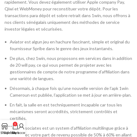
rapidement. Vous devez également utiliser Apple company Pay,
Qiwi et WebMoney pour reconstituer votre dépôt. Pour les
transactions para dépôt et sobre retrait dans 1win, nous offrons à
nos clients sénégalais uniquement des méthodes de service
investor légales et sécurisées.
Aviator est algun jeu en hachure fascinant, simple et original du
fournisseur Spribe dans le genre des jeux instantanés.
De plus, chez 1win, nous proposons em services dans in addition
de 20 will pay, ce qui vous permet de projeter avec les
gestionnaires de compte de notre programme d’affiliation dans
une variété de langues.
Désormais, à chaque fois qu’une nouvelle version de l’apk 1win
Cameroun est publiée, l’application se met à jour en arrière-plan.
En fait, la salle en est techniquement incapable car tous les
mécanismes seront accrédités, strictement contrôlés et
certifiés.
0
1win Associates est un system d’affiliation multilingue grâce à
Shop
Sidebar
Cart
My account
1win, avec votre part de revenu possible de 50% à 60% en allant