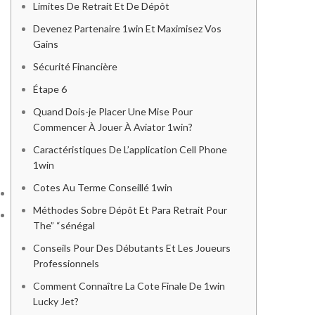
Limites De Retrait Et De Dépôt
Devenez Partenaire 1win Et Maximisez Vos
Gains
Sécurité Financière
Étape 6
Quand Dois-je Placer Une Mise Pour
Commencer À Jouer À Aviator 1win?
Caractéristiques De L’application Cell Phone
1win
Cotes Au Terme Conseillé 1win
Computer & Tablets
COMPUTERS
Méthodes Sobre Dépôt Et Para Retrait Pour
Computer & Tablets
The” “sénégal
COMPUTERS
Laptops
Conseils Pour Des Débutants Et Les Joueurs
Macbooks
Professionnels
Laptops
Monitor
Macbooks
Comment Connaître La Cote Finale De 1win
Monitor
PRINTERS & SCANNERS
Lucky Jet?