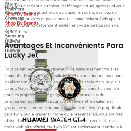
Straps
paris sont placés sur le tableau d’affichage virtuel, après quoi vous
Bands
Chargers
pouvez observer les actions du croupier. En outre, des jeux de
Straps
Shop By Brands
Chargers
accident populaires et passionnants comme Aviator 1win apk et
Shop By Brands
Lucky jet 1win apk attendent également votre participation via
Apple
l’application.
Samsung
Apple
Huawei
Avantages Et Inconvénients Para
Samsung
Huawei
Lucky Jet
Tout ce fait permet aux utilisateurs de gérer aisement tous les
éléments disponibles de l’application et de positionner leurs paris
en allant sur les sports ain les casinos d’une seule main, où qu’ils
soient. Notre application mobile 1win est également disponible
pour les propriétaires de gadgets iOS. Le processus de
téléchargement de 1win pour iOS se révèle être également
gratuit, ce qui permet à promote le monde de devenir propriétaire
para 1win. Sur le présent iPhone ou le présent iPad, vous pourrez
utiliser tous des outils et chaque les options en vente libre sur
notre web-site officiel, car 1win iOS est entièrement identique à