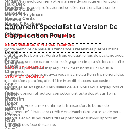
tendance à révolutionner votre manière dynamique en fonction
Hard Disk
des situations quel professionnel se déroulent en allant sur le
Routers
Memory Cards
Hard Disk
terrain.
Mouse & Keyboard
Memory Cards
Headset
Mouse & Keyboard
Comment Specialist La Version De
Others
Headset
L’application Pour Ios
Others
Smart Watches & Fitness Trackers
Smart Watches & Fitness Trackers
Notre mémoire de parieur a tendance à retenir les piètres mains
Bands
plutôt que les bonnes. Perdre trois ou quatre fois de package avec
Straps
Bands
les as nous semble « anormal », mais gagner cinq ou six fois de suite
Chargers
Straps
SHOP BY BRANDS
avec les as procession inaperçu car « c’est normal ». Si vous le
Chargers
souhaitez, les joueurs pouvez vous inscrire au Registre général des
SHOP BY BRANDS
interdictions para jeu, afin d’être interdit d’accès aux casinos
Apple
physiques et en ligne ou aux salles de jeu. Nous vous expliquons ci-
Huawei
Apple
dessous opinion effectuer correctement este dépôt sur 1win.
Honor
Huawei
Microsoft
Honor
Dell
Dès que vous aurez confirmé la transaction, le bonus de
Microsoft
HP
bienvenue” “1win sera crédité en déambulant votre solde para
Dell
Lenovo
bonus et vous pourrez l’utiliser pour parier sur kklk sports et
HP
Asus
Lenovo
jouer à des jeux de casino.
Linksys
Asus