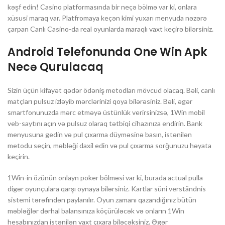
kəşf edin! Casino platformasında bir neçə bölmə var ki, onlara
xüsusi maraq var. Platfromaya keçən kimi yuxarı menyuda nəzərə
çarpan Canlı Casino-da real oyunlarda maraqlı vaxt keçirə bilərsiniz.
Android Telefonunda One Win Apk
Necə Qurulacaq
Sizin üçün kifayət qədər ödəniş metodları mövcud olacaq. Bəli, canlı
matçları pulsuz izləyib mərclərinizi qoya bilərəsiniz. Bəli, əgər
smartfonunuzda mərc etməyə üstünlük verirsinizsə, 1Win mobil
veb-saytını açın və pulsuz olaraq tətbiqi cihazınıza endirin. Bank
menyusuna gedin və pul çıxarma düyməsinə basın, istənilən
metodu seçin, məbləği daxil edin və pul çıxarma sorğunuzu həyata
keçirin.
1Win-in özünün onlayn poker bölməsi var ki, burada actual pulla
digər oyunçulara qarşı oynaya bilərsiniz. Kartlar süni verständnis
sistemi tərəfindən paylanılır. Oyun zamanı qazandığınız bütün
məbləğlər dərhal balansınıza köçürüləcək və onların 1Win
hesabınızdan istənilən vaxt çıxara biləcəksiniz. Əgər