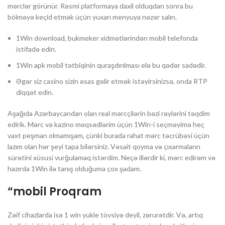
mərclər görünür. Rəsmi platformaya daxil olduqdan sonra bu
bölməyə keçid etmək üçün yuxarı menyuya nəzər salın.
1Win download, bukmeker xidmətlərindən mobil telefonda
istifadə edin.
1Win apk mobil tətbiqinin quraşdırılması elə bu qədər sadədir.
Əgər siz casino sizin əsas gəlir etmək istəyirsinizsə, onda RTP
diqqət edin.
Aşağıda Azərbaycandan olan real mərcçilərin bəzi rəylərini təqdim
edirik. Mərc və kazino məqsədlərim üçün 1Win-i seçməyimə heç
vaxt peşman olmamışam, çünki burada rahat mərc təcrübəsi üçün
lazım olan hər şeyi tapa bilərsiniz. Vəsait qoyma və çıxarmaların
sürətini xüsusi vurğulamaq istərdim. Neçə illərdir ki, mərc edirəm və
hazırda 1Win ilə tanış olduğuma çox şadam.
“mobil Proqram
Zəif cihazlarda isə 1 win yukle tövsiyə deyil, zərurətdir. Və, artıq