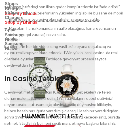
Straps
Bir çox istifadəçi son illərə qədər kompüterlərdə istifadə edirdi.”
Bands
Chargers
Straps
“[newline]Mobil telefonların yüksələn inqilabı ilə bu sahə də mobil
Shop By Brands
Chargers
interfeysə inteqrasiya olan sahələr sırasına qoşuldu.
Shop By Brands
Məsələn; hansı komandanın qalib olacağına, hansı oyunçunun
Apple
daha çox qol vuracağına və sairə.
Samsung
Apple
Huawei
Samsung
Bu dilerlərin hər biri video zəng vasitəsilə oyuna qoşulacaq və
Huawei
oyunu real krupiyer idarə edəcək. 1Win yüklə, canlı casino-da real
dilerlərlə oyunlar oyna! Tətbiqdə qeydiyyat prosesi saytda
qeydiyyatdan fərqlənmir.
In Casino Tətbiqi
Qeydiyyat metodunu seçin (Cəld / Sosial Şəbəkələr) və tələb
olunan məlumatları daxil edin. 1Win qaydalarını qəbul etdiyinizi
deyən təsdiq qutusunu işarələyin, təsdiq düyməsinə klikləyin,
beləcə hesabınız uğurla yaradılmış olacaq. Hesabınız yaradıldıqdan
sonra 1Win əsas səhifəsinə avtomatik olaraq keçəcəksiniz, burada
getmək istədiyiniz bölməni seçib mərc etməyə başlaya bilərsiniz.