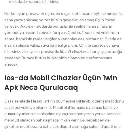
mükafatlar qazana bilərsiniz.
Hədəf oyun provayder üçün, və oxşar slots üçün deyil, siz mexanika
daha yaxşı anlamaq və tez bütün qaydaları anlamaq üçün imkan
verəcək. Axı, eyni slotlarda bonuslar ilə reeldə hansı simaların
göründüyü arasında böyük fərq var. Çoxları, 1 succeed yukle-dən
sonra, həmçinin real alverçilərlə kazinoları da unutmurlar. Əlində əsl
insanın olması yalnız suya batırıcılığı artırır. Online casinos oynaya
bilərsiniz, lakin yalnız proviso ilə ki, zəif cihazlarda hər şey çox uzağa
gedəcək. Burada bütün bunlar sizin cihazınızın performansına
enəcək.
Ios-da Mobil Cihazlar Üçün 1win
Apk Necə Qurulacaq
Əsas səhifədə Hesabı artırın düyməsinə klikləyib, ödəniş metodunu
seçib pul yükləyə bilərsiniz. Mobil platformada oynamaq bahis və
qumar oyunlarını asanlaşdırır, oyunçulara hər yerdə yer və zamanla
məhdud olmadan bahalaşmağa imkan verir. Bu səbəbdən də
şirkətlər mobil bazara daha çox diqqət ayırmağa çalışır, diqqəti ona