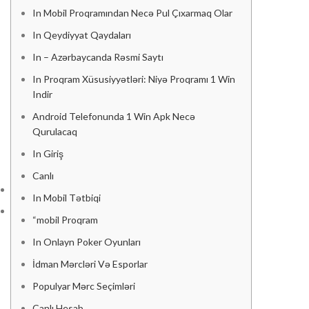
In Mobil Proqramından Necə Pul Çıxarmaq Olar
In Qeydiyyat Qaydaları
In – Azərbaycanda Rəsmi Saytı
In Proqram Xüsusiyyətləri: Niyə Proqramı 1 Win
Indir
Android Telefonunda 1 Win Apk Necə
Qurulacaq
In Giriş
Canlı
Computer & Tablets
In Mobil Tətbiqi
COMPUTERS
Computer & Tablets
“mobil Proqram
COMPUTERS
Laptops
In Onlayn Poker Oyunları
Macbooks
Laptops
İdman Mərcləri Və Esporlar
Monitor
Macbooks
Populyar Mərc Seçimləri
Monitor
PRINTERS & SCANNERS
Canlı Hesab