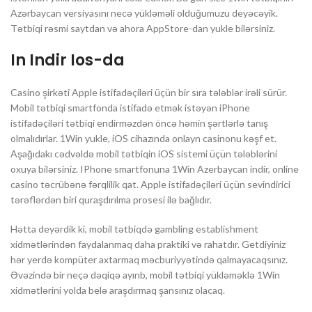
Azərbaycan versiyasını necə yükləməli olduğumuzu deyəcəyik.
Tətbiqi rəsmi saytdan və ahora AppStore-dan yukle bilərsiniz.
In Indir Ios-da
Casino şirkəti Apple istifadəçiləri üçün bir sıra tələblər irəli sürür.
Mobil tətbiqi smartfonda istifadə etmək istəyən iPhone
istifadəçiləri tətbiqi endirməzdən öncə həmin şərtlərlə tanış
olmalıdırlar. 1Win yukle, iOS cihazında onlayn casinonu kəşf et.
Aşağıdakı cədvəldə mobil tətbiqin iOS sistemi üçün tələblərini
oxuya bilərsiniz. IPhone smartfonuna 1Win Azerbaycan indir, online
casino təcrübənə fərqlilik qat. Apple istifadəçiləri üçün sevindirici
tərəflərdən biri quraşdırılma prosesi ilə bağlıdır.
Hətta deyərdik ki, mobil tətbiqdə gambling establishment
xidmətlərindən faydalanmaq daha praktiki və rahatdır. Getdiyiniz
hər yerdə kompüter axtarmaq məcburiyyətində qalmayacaqsınız.
Əvəzində bir neçə dəqiqə ayırıb, mobil tətbiqi yükləməklə 1Win
xidmətlərini yolda belə araşdırmaq şansınız olacaq.