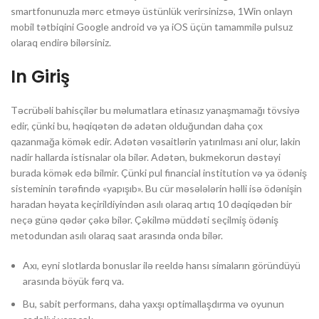
smartfonunuzla mərc etməyə üstünlük verirsinizsə, 1Win onlayn
mobil tətbiqini Google android və ya iOS üçün tamammilə pulsuz
olaraq endirə bilərsiniz.
In Giriş
Təcrübəli bahisçilər bu məlumatlara etinasız yanaşmamağı tövsiyə
edir, çünki bu, həqiqətən də adətən olduğundan daha çox
qazanmağa kömək edir. Adətən vəsaitlərin yatırılması ani olur, lakin
nadir hallarda istisnalar ola bilər. Adətən, bukmekorun dəstəyi
burada kömək edə bilmir. Çünki pul financial institution və ya ödəniş
sisteminin tərəfində «yapışıb». Bu cür məsələlərin həlli isə ödənişin
haradan həyata keçirildiyindən asılı olaraq artıq 10 dəqiqədən bir
neçə günə qədər çəkə bilər. Çəkilmə müddəti seçilmiş ödəniş
metodundan asılı olaraq saat arasında onda bilər.
Axı, eyni slotlarda bonuslar ilə reeldə hansı simaların göründüyü
arasında böyük fərq va.
Bu, sabit performans, daha yaxşı optimallaşdırma və oyunun