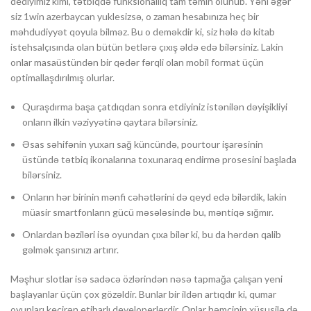
dediyimiz kimi, tətbiqdə funksionallıq tam təmin olunub. Yəni əgər
siz 1win azerbaycan yuklesizsə, o zaman hesabınıza heç bir
məhdudiyyət qoyula bilməz. Bu o deməkdir ki, siz hələ də kitab
istehsalçısında olan bütün betlərə çıxış əldə edə bilərsiniz. Lakin
onlar masaüstündən bir qədər fərqli olan mobil format üçün
optimallaşdırılmış olurlar.
Quraşdırma başa çatdıqdan sonra etdiyiniz istənilən dəyişikliyi
onların ilkin vəziyyətinə qaytara bilərsiniz.
Əsas səhifənin yuxarı sağ küncündə, pourtour işarəsinin
üstündə tətbiq ikonalarına toxunaraq endirmə prosesini başlada
bilərsiniz.
Onların hər birinin mənfi cəhətlərini də qeyd edə bilərdik, lakin
müasir smartfonların gücü məsələsində bu, məntiqə sığmır.
Onlardan bəziləri isə oyundan çıxa bilər ki, bu da hərdən qalib
gəlmək şansınızı artırır.
Məşhur slotlar isə sadəcə özlərindən nəsə tapmağa çalışan yeni
başlayanlar üçün çox gözəldir. Bunlar bir ildən artıqdır ki, qumar
oyunları keçirən etibarlı developerlərdir. Onlar həmçinin xüsusilə də