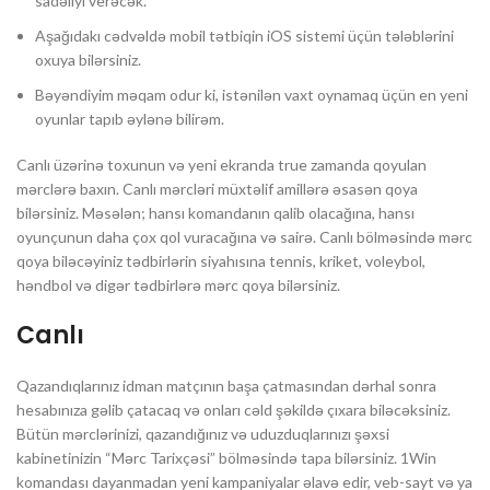
sadəliyi verəcək.
Aşağıdakı cədvəldə mobil tətbiqin iOS sistemi üçün tələblərini
oxuya bilərsiniz.
Bəyəndiyim məqam odur ki, istənilən vaxt oynamaq üçün en yeni
oyunlar tapıb əylənə bilirəm.
Canlı üzərinə toxunun və yeni ekranda true zamanda qoyulan
mərclərə baxın. Canlı mərcləri müxtəlif amillərə əsasən qoya
bilərsiniz. Məsələn; hansı komandanın qalib olacağına, hansı
oyunçunun daha çox qol vuracağına və sairə. Canlı bölməsində mərc
qoya biləcəyiniz tədbirlərin siyahısına tennis, kriket, voleybol,
həndbol və digər tədbirlərə mərc qoya bilərsiniz.
Canlı
Qazandıqlarınız idman matçının başa çatmasından dərhal sonra
hesabınıza gəlib çatacaq və onları cəld şəkildə çıxara biləcəksiniz.
Bütün mərclərinizi, qazandığınız və uduzduqlarınızı şəxsi
kabinetinizin “Mərc Tarixçəsi” bölməsində tapa bilərsiniz. 1Win
komandası dayanmadan yeni kampaniyalar əlavə edir, veb-sayt və ya