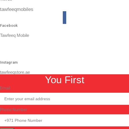
tawfeeqmobiles
Facebook
Tawfeeq Mobile
Instagram
tawfeeqstore.ae
You First
Email
Phone Number