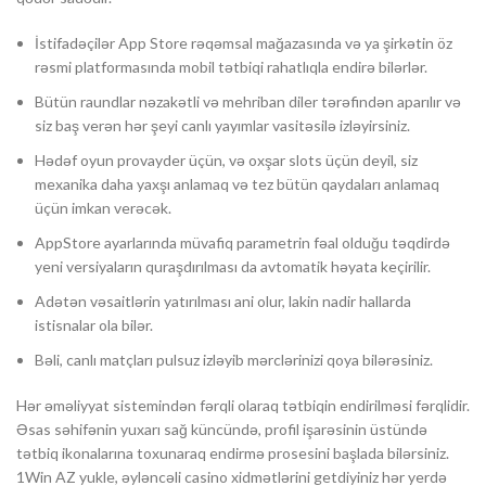
İstifadəçilər App Store rəqəmsal mağazasında və ya şirkətin öz
rəsmi platformasında mobil tətbiqi rahatlıqla endirə bilərlər.
Bütün raundlar nəzakətli və mehriban diler tərəfindən aparılır və
siz baş verən hər şeyi canlı yayımlar vasitəsilə izləyirsiniz.
Hədəf oyun provayder üçün, və oxşar slots üçün deyil, siz
mexanika daha yaxşı anlamaq və tez bütün qaydaları anlamaq
üçün imkan verəcək.
AppStore ayarlarında müvafiq parametrin fəal olduğu təqdirdə
yeni versiyaların quraşdırılması da avtomatik həyata keçirilir.
Adətən vəsaitlərin yatırılması ani olur, lakin nadir hallarda
istisnalar ola bilər.
Bəli, canlı matçları pulsuz izləyib mərclərinizi qoya bilərəsiniz.
Hər əməliyyat sistemindən fərqli olaraq tətbiqin endirilməsi fərqlidir.
Əsas səhifənin yuxarı sağ küncündə, profil işarəsinin üstündə
tətbiq ikonalarına toxunaraq endirmə prosesini başlada bilərsiniz.
1Win AZ yukle, əyləncəli casino xidmətlərini getdiyiniz hər yerdə