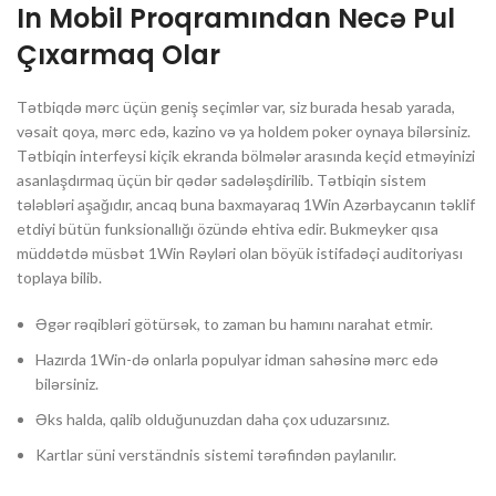
In Mobil Proqramından Necə Pul
Çıxarmaq Olar
Tətbiqdə mərc üçün geniş seçimlər var, siz burada hesab yarada,
vəsait qoya, mərc edə, kazino və ya holdem poker oynaya bilərsiniz.
Tətbiqin interfeysi kiçik ekranda bölmələr arasında keçid etməyinizi
asanlaşdırmaq üçün bir qədər sadələşdirilib. Tətbiqin sistem
tələbləri aşağıdır, ancaq buna baxmayaraq 1Win Azərbaycanın təklif
etdiyi bütün funksionallığı özündə ehtiva edir. Bukmeyker qısa
müddətdə müsbət 1Win Rəyləri olan böyük istifadəçi auditoriyası
toplaya bilib.
Əgər rəqibləri götürsək, to zaman bu hamını narahat etmir.
Hazırda 1Win-də onlarla populyar idman sahəsinə mərc edə
bilərsiniz.
Əks halda, qalib olduğunuzdan daha çox uduzarsınız.
Kartlar süni verständnis sistemi tərəfindən paylanılır.