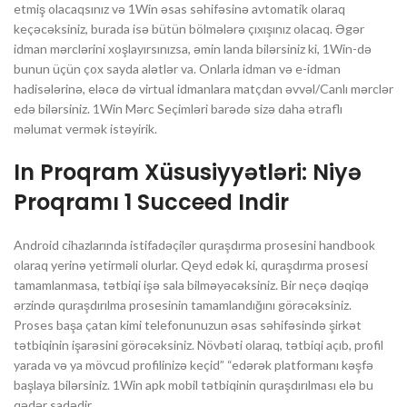
etmiş olacaqsınız və 1Win əsas səhifəsinə avtomatik olaraq
keçəcəksiniz, burada isə bütün bölmələrə çıxışınız olacaq. Əgər
idman mərclərini xoşlayırsınızsa, əmin landa bilərsiniz ki, 1Win-də
bunun üçün çox sayda alətlər va. Onlarla idman və e-idman
hadisələrinə, eləcə də virtual idmanlara matçdan əvvəl/Canlı mərclər
edə bilərsiniz. 1Win Mərc Seçimləri barədə sizə daha ətraflı
məlumat vermək istəyirik.
In Proqram Xüsusiyyətləri: Niyə
Proqramı 1 Succeed Indir
Android cihazlarında istifadəçilər quraşdırma prosesini handbook
olaraq yerinə yetirməli olurlar. Qeyd edək ki, quraşdırma prosesi
tamamlanmasa, tətbiqi işə sala bilməyəcəksiniz. Bir neçə dəqiqə
ərzində quraşdırılma prosesinin tamamlandığını görəcəksiniz.
Proses başa çatan kimi telefonunuzun əsas səhifəsində şirkət
tətbiqinin işarəsini görəcəksiniz. Növbəti olaraq, tətbiqi açıb, profil
yarada və ya mövcud profilinizə keçid” “edərək platformanı kəşfə
başlaya bilərsiniz. 1Win apk mobil tətbiqinin quraşdırılması elə bu
qədər sadədir.