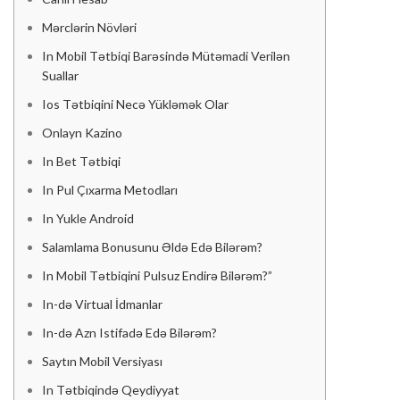
PRINTERS & SCANNERS
Mərclərin Növləri
Printer
Inks & Catridges
In Mobil Tətbiqi Barəsində Mütəmadi Verilən
Printer
TABLETS
Inks & Catridges
Suallar
TABLETS
Ios Tətbiqini Necə Yükləmək Olar
IPads
Android
Onlayn Kazino
IPads
ACCESSORIES
Android
In Bet Tətbiqi
ACCESSORIES
In Pul Çıxarma Metodları
Routers
Hard Disk
In Yukle Android
Routers
Memory Cards
Hard Disk
Mouse & Keyboard
Salamlama Bonusunu Əldə Edə Bilərəm?
Memory Cards
Headset
Mouse & Keyboard
Others
In Mobil Tətbiqini Pulsuz Endirə Bilərəm?”
Headset
Shop By Brand
Others
In-də Virtual İdmanlar
Shop By Brand
In-də Azn Istifadə Edə Bilərəm?
Apple
Dell
Saytın Mobil Versiyası
Apple
Benq
Dell
Lenovo
In Tətbiqində Qeydiyyat
Benq