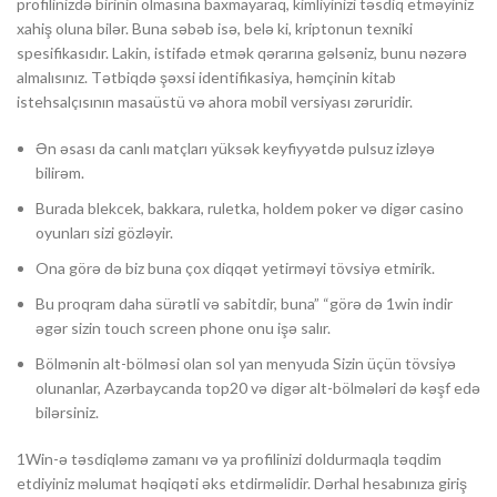
profilinizdə birinin olmasına baxmayaraq, kimliyinizi təsdiq etməyiniz
xahiş oluna bilər. Buna səbəb isə, belə ki, kriptonun texniki
spesifikasıdır. Lakin, istifadə etmək qərarına gəlsəniz, bunu nəzərə
almalısınız. Tətbiqdə şəxsi identifikasiya, həmçinin kitab
istehsalçısının masaüstü və ahora mobil versiyası zəruridir.
Ən əsası da canlı matçları yüksək keyfiyyətdə pulsuz izləyə
bilirəm.
Burada blekcek, bakkara, ruletka, holdem poker və digər casino
oyunları sizi gözləyir.
Ona görə də biz buna çox diqqət yetirməyi tövsiyə etmirik.
Bu proqram daha sürətli və sabitdir, buna” “görə də 1win indir
əgər sizin touch screen phone onu işə salır.
Bölmənin alt-bölməsi olan sol yan menyuda Sizin üçün tövsiyə
olunanlar, Azərbaycanda top20 və digər alt-bölmələri də kəşf edə
bilərsiniz.
1Win-ə təsdiqləmə zamanı və ya profilinizi doldurmaqla təqdim
etdiyiniz məlumat həqiqəti əks etdirməlidir. Dərhal hesabınıza giriş