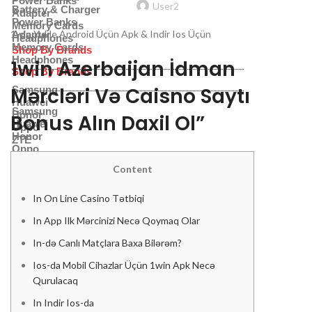
Power Banks
User2
Battery & Charger
Adapter
Power Banks
Memory Cards
1win Yukle Android Üçün Apk & Indir Ios Üçün
Adapter
Headphones
Memory Cards
Shop By Brands
Headphones
1win Azerbaijan İdman
Shop By Brands
Mərcləri Və Caisno Saytı
Samsung
Huawei
Samsung
Honor
Bonus Alın Daxil Ol”
Huawei
Oppo
Honor
ZTE
Oppo
ZTE
Apple
Content
OnePlus
Apple
Xiaomi
In On Line Casino Tətbiqi
OnePlus
Nothing
Xiaomi
In App Ilk Mərcinizi Necə Qoymaq Olar
Nothing
In-də Canlı Matçlara Baxa Bilərəm?
Ios-da Mobil Cihazlar Üçün 1win Apk Necə
Qurulacaq
In Indir Ios-da