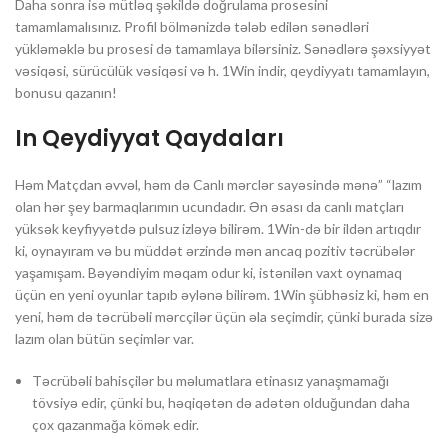
Daha sonra isə mütləq şəkildə doğrulama prosesini
tamamlamalısınız. Profil bölmənizdə tələb edilən sənədləri
yükləməklə bu prosesi də tamamlaya bilərsiniz. Sənədlərə şəxsiyyət
vəsiqəsi, sürücülük vəsiqəsi və h. 1Win indir, qeydiyyatı tamamlayın,
bonusu qazanın!
In Qeydiyyat Qaydaları
Həm Matçdan əvvəl, həm də Canlı mərclər sayəsində mənə” “lazım
olan hər şey barmaqlarımın ucundadır. Ən əsası da canlı matçları
yüksək keyfiyyətdə pulsuz izləyə bilirəm. 1Win-də bir ildən artıqdır
ki, oynayıram və bu müddət ərzində mən ancaq pozitiv təcrübələr
yaşamışam. Bəyəndiyim məqam odur ki, istənilən vaxt oynamaq
üçün en yeni oyunlar tapıb əylənə bilirəm. 1Win şübhəsiz ki, həm en
yeni, həm də təcrübəli mərcçilər üçün əla seçimdir, çünki burada sizə
lazım olan bütün seçimlər var.
Təcrübəli bahisçilər bu məlumatlara etinasız yanaşmamağı
tövsiyə edir, çünki bu, həqiqətən də adətən olduğundan daha
çox qazanmağa kömək edir.