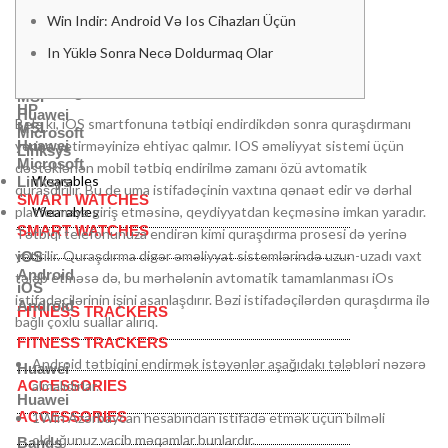
TCL
Lenovo
Win Indir: Android Və Ios Cihazları Üçün
Asus
TCL
In Yüklə Sonra Necə Doldurmaq Olar
Asus
Samsung
HP
Samsung
MSI
HP
Huawei
Belə ki, iOS smartfonuna tətbiqi endirdikdən sonra quraşdırmanı
MSI
Microsoft
yerinə yetirməyinizə ehtiyac qalmır. IOS əməliyyat sistemi üçün
Huawei
Linksys
Microsoft
dəstəklənən mobil tətbiq endirilmə zamanı özü avtomatik
Wearables
Linksys
quraşdırılır. Bu de uma istifadəçinin vaxtına qənaət edir və dərhal
SMART WATCHES
platformaya giriş etməsinə, qeydiyyatdan keçməsinə imkan yaradır.
Wearables
SMART WATCHES
Tətbiqi telefonunuza endirən kimi quraşdırma prosesi də yerinə
yetirilir. Quraşdırma digər əməliyyat sistemlərində uzun-uzadı vaxt
iOS
Android
tələb etməsə də, bu mərhələnin avtomatik tamamlanması iOs
iOS
istifadəçilərinin işini asanlaşdırır. Bəzi istifadəçilərdən quraşdırma ilə
Android
FITNESS TRACKERS
bağlı çoxlu suallar alırıq.
FITNESS TRACKERS
Android tətbiqini endirmək istəyənlər aşağıdakı tələbləri nəzərə
Huawei
ACCESSORIES
almalıdırlar.
Huawei
ACCESSORIES
1Win Azərbaycan hesabından istifadə etmək üçün bilməli
olduğunuz vacib məqamlar bunlardır.
Bands