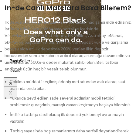
In-də Canlı Matçlara Baxa Bilərəm?
İlk depoziti qoyduğunuz zaman bonus qazanmaq şansı əldə edirsiniz.
İstifadə edə biləcəyiniz ödəmə portalları içərisində
Visa/Mastercard, Perfect Money, FK Wallet, AstroPay, eManat,
SkyPay və başqaları yer alır. 1Win yukle, depozit yüklə və qarşılama
bonusu əldə et! İlk depozitdə 200% verilən ilkin depozit
Best Sellers
bonusundan sonra hesabınızı ardıcıl olaraq artırmağa davam edin və
Best Sellers
Deals
ümumi olaraq 500%-ə qədər mükafat sahibi olun. Bəli, tətbiqi
endirmək üçün heç bir vəsait tələb olunmur.
Deals
Çəkilmə müddəti seçilmiş ödəniş metodundan asılı olaraq saat
X
arasında onda bilər.
X
Yuxarıda qeyd edilən sadə several addımlar mobil tətbiqi
problemsiz quraşdırıb, maraqlı zaman keçirməyə başlaya bilərsiniz.
İndi isə tətbiqə daxil olaraq ilk depoziti yükləməyi öyrənməyin
vaxtıdır.
Tətbiq sayəsində boş zamanlarınızı daha sərfəli dəyərləndirərək