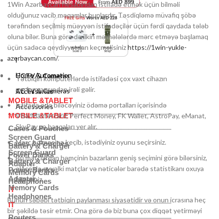
1Win Azərbaycan hesabından istifadə etmək üçün bilməli
olduğunuz vacib məqamlar bunlardır. Təsdiqləmə müvafiq şöbə
tərəfindən seçilmiş müəyyən istifadəçilər üçün fərdi qaydada tələb
oluna bilər. Buna görə də ilkin mərhələlərdə mərc etməyə başlamaq
üçün sadəcə qeydiyyatdan keçməlisiniz
https://1win-yukle-
azerbaycan.com/
.
Home Automation
Home Automation
CCTV & Cameras
Tətbiqin kompüterlərdə istifadəsi çox vaxt cihazın
performansından irəli gəlir.
CCTV & Cameras
Accessories
MOBILE &TABLET
İstifadə edə biləcəyiniz ödəmə portalları içərisində
Accessories
MOBILE &TABLET
Visa/Mastercard, Perfect Money, FK Wallet, AstroPay, eManat,
SkyPay və başqaları yer alır.
Cases & Pouches
Screen Guard
Mərc bölməsinə keçib, istədiyiniz oyunu seçirsiniz.
Cases & Pouches
Battery & Charger
Screen Guard
Power Banks
Bu matçlardan həmçinin bazarların geniş seçimini görə bilərsiniz,
Battery & Charger
Adapter
eləcə də əvvəlki matçlar və nəticələr barədə statistikanı oxuya
Power Banks
Memory Cards
Adapter
bilərsiniz.
Headphones
Memory Cards
IT
Headphones
Bunun səbəbi tətbiqin paylanması siyasətidir və onun icrasına heç
IT
bir şəkildə təsir etmir. Ona görə də biz buna çox diqqət yetirməyi
Routers