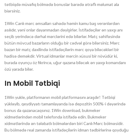
tətbiqdə müvafiq bölmədə bonuslar barədə ətraflı məlumat ala
biərsiniz.
1Win Canlı mərc əmsalları sahədə həmin kamu baş verənlərdən
asılıdır, yəni onlar dayanmadan dəyişirlər. İstifadəçilər ən yaxşı anı
seçib yerindəcə dərhal mərclərini edə bilərlər. Matç səhifəsində
bütün mövcud bazarların olduğu bir cədvəl görə bilərsiniz. Mərc
bazarı bir matç daxilində istifadəçilərin mərc qoya biləcəkləri bir
hadisə deməkdir. Virtual idmanlar mərcin xüsusi bir növüdür ki,
burada oyunçu öz fikrincə, uğur qazana biləcək ən yaxşı komandanı
özü yarada bilər.
In Mobil Tətbiqi
1Win yukle, platformanın mobil platformasını araşdır! Tətbiqi
yükləyib, qeydiyyatı tamamlayanda isə depozitin 500%-i dəyərində
bonus da qazanacaqsınız. 1Win download, bukmeker
xidmətlərindən mobil telefonda istifadə edin. Bukmeker
xidmətlərində ən tələbatlı bölmələrdən biri Canlı Mərc bölməsidir.
Bu bölmədə real zamanda istifadəçilərin idman tədbirlərinə qoyduğu