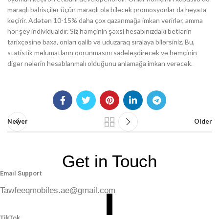
maraqlı bahisçilər üçün maraqlı ola biləcək promosyonlar da həyata
keçirir. Adətən 10-15% daha çox qazanmağa imkan verirlər, amma
hər şey individualdır. Siz həmçinin şəxsi hesabınızdakı betlərin
tarixçəsinə baxa, onları qalib və uduzaraq sıralaya bilərsiniz. Bu,
statistik məlumatların qorunmasını sadələşdirəcək və həmçinin
digər nələrin hesablanmalı olduğunu anlamağa imkan verəcək.
Newer
Older
Get in Touch
Email Support
Tawfeeqmobiles.ae@gmail.com
TikTok