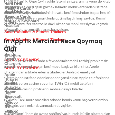
tövsiyə etmirik. Əgər 1win yukle istəmirsinizsə, amma yenə də kitab
Hard Disk
istehsalçısına qarşı qalib gəlmək lazımdır, mobil versiyadan istifadə
Routers
Memory Cards
Hard Disk
edə bilərsiniz. Bu, istifadəsinin həyata keçirilməsindən başqa heç bir
Mouse & Keyboard
Memory Cards
Headset
şeydə fərqlənməyən smartfonla optimallaşdırılmış saytdır. Rəsmi
Mouse & Keyboard
Others
vebsayta brauzer vasitəsilə daxil olmaq və mobil versiyaya keçmək
Headset
kifayətdir ki, avtomatik olaraq hazır olsun.
Others
Smart Watches & Fitness Trackers
In App Ilk Mərcinizi Necə Qoymaq
Smart Watches & Fitness Trackers
Bands
Olar
Straps
Bands
Chargers
Straps
SHOP BY BRANDS
Yuxarıda qeyd edilən sadə a few addımlar mobil tətbiqi problemsiz
Chargers
quraşdırıb, maraqlı zaman keçirməyə başlaya bilərsiniz. Apple
SHOP BY BRANDS
cihazlarından istifadə edən istifadəçilər Android əməliyyat
Apple
sistemindən istifadə edənlər qədər şanslıdırlar. Apple telefonlarına
Huawei
Apple
üstünlük verən casino sevənlər 1Win iOS mobil tətbiqini
Honor
Huawei
Microsoft
endirməklə casino profillərini mobilə daşıya bilərlər.
Honor
Dell
Microsoft
HP
1Win Canlı mərc əmsalları sahədə həmin kamu baş verənlərdən
Dell
Lenovo
asılıdır, yəni onlar dayanmadan dəyişirlər.
HP
Asus
Lenovo
Linksys
Matçların” “həm də ayrıca səhifəsi var, burada bütün əlçatan olan
Asus