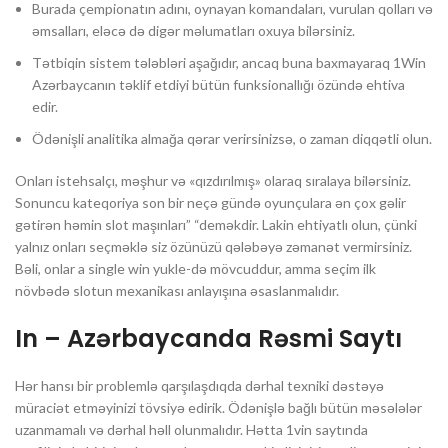
Burada çempionatın adını, oynayan komandaları, vurulan qolları və
əmsalları, eləcə də digər məlumatları oxuya bilərsiniz.
Tətbiqin sistem tələbləri aşağıdır, ancaq buna baxmayaraq 1Win
Azərbaycanın təklif etdiyi bütün funksionallığı özündə ehtiva
edir.
Ödənişli analitika almağa qərar verirsinizsə, o zaman diqqətli olun.
Onları istehsalçı, məşhur və «qızdırılmış» olaraq sıralaya bilərsiniz.
Sonuncu kateqoriya son bir neçə gündə oyunçulara ən çox gəlir
gətirən həmin slot maşınları” “deməkdir. Lakin ehtiyatlı olun, çünki
yalnız onları seçməklə siz özünüzü qələbəyə zəmanət vermirsiniz.
Bəli, onlar a single win yukle-də mövcuddur, amma seçim ilk
növbədə slotun mexanikası anlayışına əsaslanmalıdır.
In – Azərbaycanda Rəsmi Saytı
Hər hansı bir problemlə qarşılaşdıqda dərhal texniki dəstəyə
müraciət etməyinizi tövsiyə edirik. Ödənişlə bağlı bütün məsələlər
uzanmamalı və dərhal həll olunmalıdır. Hətta 1vin saytında