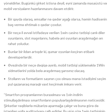
yönəldirlər. Bugünkü şirkət istisna deyil, eyni zamanda masaüstü və
mobil versiyaların hazırlanmasını davam etdirir.
Bir qayda olaraq, əmsallar nə qədər aşağı olarsa, həmin hadisənin
baş vermə ehtimalı o qədər çoxdur.
Bir neçə il əvvəl istifadəyə verilən 1win casino tətbiqi canlı diler
oyunlarını, slot maşınlarını, habelə ani oyunları araşdırmağın ən
rahat yoludur.
Bunlar bir ildən artıqdır ki, qumar oyunları keçirən etibarlı
developerlərdir.
Əvəzində bir neçə dəqiqə ayırıb, mobil tətbiqi yükləməklə 1Win
xidmətlərini yolda belə araşdırmaq şansınız olacaq.
Stolların və formatların sayının çox olması mənə istədiyimi seçim
pul qazanaraq maraqlı vaxt keçirmək imkanı verir.
“Smartfon proqramlarının buraxılması və 1vin indirin
stimullaşdırılması smartfonların populyarlaşdırılmasının nəticəsidir.
Şirkətlər rəqiblərlə mübarizə aparmağa çalışır və buna görə də
istənilən yolla auditoriyanı cəlb edirlər. Bu gün sizə 1win tətbiqinin