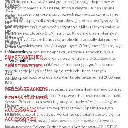
TCL
tygodniu, co oznacza, że nasi gracze mają dostęp do pomocy w
Lenovo
Asus
dowolnym momencie. Na naszej stronie kasyna Pelican On line
TCL
casino gracze mogą korzystać z różnych języków, co czyni kasyno
Asus
Samsung
bardziej dostępnym dla międzynarodowej społeczności graczy. Co
HP
Samsung
więcej, gracze mają możliwość korzystania z kilku różnych walut, w
MSI
HP
Huawei
tym polskiego złotego (PLN), euro (EUR), dolarów amerykańskich
MSI
Microsoft
(USD), i innych. Nasze bonusy są atrakcyjne i actually dają graczom
Huawei
Linksys
szansę na zwiększenie swoich wygranych. Oferujemy różne rodzaje
Microsoft
Wearables
bonusów, t tym bonusy z depozytu, darmowe annoying i wiele
Linksys
SMART WATCHES
innych.” “[newline]Nasze promocje są regularnie aktualizowane,
Wearables
dzięki czemu zawsze znajdziesz coś interesującego. Na stronie
SMART WATCHES
znajdziesz nie jedynie różne opcje szybkich i bezpiecznych
iOS
transakcji, całodobową obsługę klienta, ale także ponad 2000 gier.
Android
iOS
Android
Warto zawsze dokładnie zapoznać się z warunkami danego bonusu,
FITNESS TRACKERS
aby cieszyć się grą w pełni i uniknąć ewentualnych nieporozumień.
FITNESS TRACKERS
Kasyno Pelican dba o swoich graczy i actually oferuje atrakcyjne
Huawei
bonusy, które dodają ekscytacji do rozgrywki. Spełnienie tych
ACCESSORIES
kryteriów pozwoli ci wejść do Pelican ze spokojem i cieszyć się grą
Huawei
ACCESSORIES
bez obaw o prywatność. Dodatkowo, u nas możesz skorzystać z
Bands
ekskluzywnego Pelican Casino bonusu bez depozytu 12-15 EUR,