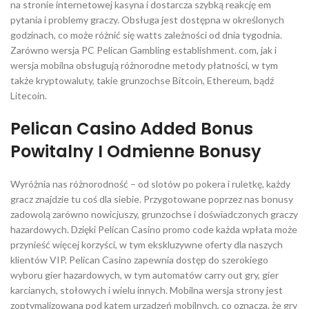
na stronie internetowej kasyna i dostarcza szybką reakcję em
pytania i problemy graczy. Obsługa jest dostępna w określonych
godzinach, co może różnić się watts zależności od dnia tygodnia.
Zarówno wersja PC Pelican Gambling establishment. com, jak i
wersja mobilna obsługują różnorodne metody płatności, w tym
także kryptowaluty, takie grunzochse Bitcoin, Ethereum, bądź
Litecoin.
Pelican Casino Added Bonus
Powitalny I Odmienne Bonusy
Wyróżnia nas różnorodność – od slotów po pokera i ruletkę, każdy
gracz znajdzie tu coś dla siebie. Przygotowane poprzez nas bonusy
zadowolą zarówno nowicjuszy, grunzochse i doświadczonych graczy
hazardowych. Dzięki Pelican Casino promo code każda wpłata może
przynieść więcej korzyści, w tym ekskluzywne oferty dla naszych
klientów VIP. Pelican Casino zapewnia dostęp do szerokiego
wyboru gier hazardowych, w tym automatów carry out gry, gier
karcianych, stołowych i wielu innych. Mobilna wersja strony jest
zoptymalizowana pod kątem urządzeń mobilnych, co oznacza, że ​​gry