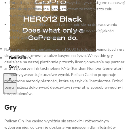
Ponadto, licencja dostarcza, że wszystkie gry dostępne na naszej
stronie są poddawane rygorystycznym testom watts celu
wykrycia nieprawidłowości.
Ten okres pozwolił nam nie tylko skupić się na dopracowaniu
oferty, ale także zapewnić naszym graczom wysokiej jakości
artikel z cennymi korzyściami.
Best Sellers
Na naszej stronie znajdziesz ponad 5000 tytułów, obejmujących gry
slotowe, gry stołowe, a także kasyno na żywo. Wszystkie gry
Best Sellers
Deals
działające na naszej platformie przeszły licencjonowanie my partner
Deals
and i są oparte mhh technologii RNG (Random Number Generator),
company gwarantuje uczciwe wyniki. Pelican Casino proponuje
X
różnorodne metody płatności, które są szybkie i bezpieczne. Dzięki
temu możesz dokonywać depozytów i wypłat w sposób wygodny i
X
bez problemów.
Gry
Pelican On line casino wyróżnia się szerokim i różnorodnym
wyborem gier, co czyni je doskonałym miejscem dla miłośników