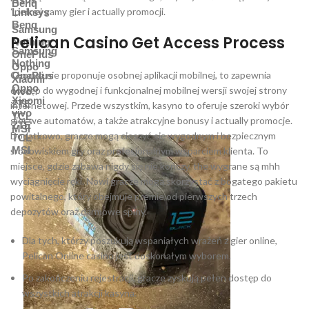
Benq
“pełnej gamy gier i actually promocji.
Linksys
Benq
Samsung
Pelican Casino Get Access Process
Nothing
Samsung
OnePlus
Nothing
Oppo
Chociaż nie proponuje osobnej aplikacji mobilnej, to zapewnia
OnePlus
Xiaomi
Oppo
dostęp do wygodnej i funkcjonalnej mobilnej wersji swojej strony
vivo
Xiaomi
ZTE
internetowej. Przede wszystkim, kasyno to oferuje szeroki wybór
vivo
TCL
gier we automatów, a także atrakcyjne bonusy i actually promocje.
ZTE
MSI
Dodatkowo, gracze mogą cieszyć się wygodnym i bezpiecznym
TCL
MSI
środowiskiem gry oraz profesjonalnym wsparciem klienta. To
miejsce, gdzie zabawa nigdy się nie kończy, the wygrane są mhh
wyciągnięcie ręki. Nowi gracze mogą skorzystać z bogatego pakietu
powitalnego, który obejmuje premie od pierwszych trzech
depozytów oraz darmowe spiny.
Dla tych, którzy poszukują wspaniałych wrażeń z gier online,
Pelican Online casino jest doskonałym wyborem.
Po zakończeniu rejestracji, gracze zyskują pełen dostęp do
wszystkich atrakcji kasyna.