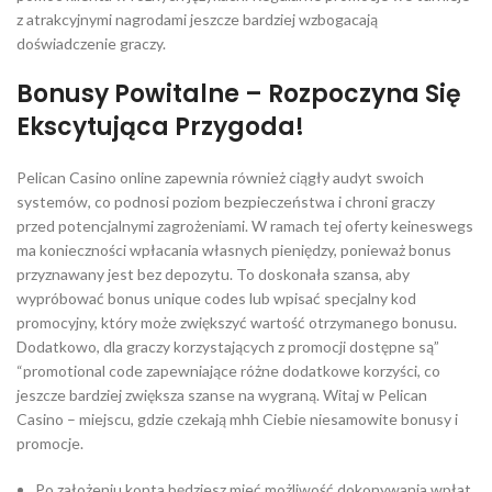
z atrakcyjnymi nagrodami jeszcze bardziej wzbogacają
doświadczenie graczy.
Bonusy Powitalne – Rozpoczyna Się
Ekscytująca Przygoda!
Pelican Casino online zapewnia również ciągły audyt swoich
systemów, co podnosi poziom bezpieczeństwa i chroni graczy
przed potencjalnymi zagrożeniami. W ramach tej oferty keineswegs
ma konieczności wpłacania własnych pieniędzy, ponieważ bonus
przyznawany jest bez depozytu. To doskonała szansa, aby
wypróbować bonus unique codes lub wpisać specjalny kod
promocyjny, który może zwiększyć wartość otrzymanego bonusu.
Dodatkowo, dla graczy korzystających z promocji dostępne są”
“promotional code zapewniające różne dodatkowe korzyści, co
jeszcze bardziej zwiększa szanse na wygraną. Witaj w Pelican
Casino – miejscu, gdzie czekają mhh Ciebie niesamowite bonusy i
promocje.
Po założeniu konta będziesz mieć możliwość dokonywania wpłat,