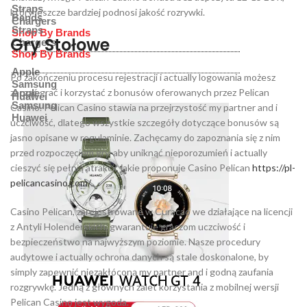
Straps
który jeszcze bardziej podnosi jakość rozrywki.
Bands
Chargers
Straps
Shop By Brands
Gry Stołowe
Chargers
Shop By Brands
Apple
Po zakończeniu procesu rejestracji i actually logowania możesz
Samsung
zacząć grać i korzystać z bonusów oferowanych przez Pelican
Apple
Huawei
Samsung
Casino. Pelican Casino stawia na przejrzystość my partner and i
Huawei
uczciwość, dlatego wszystkie szczegóły dotyczące bonusów są
jasno opisane w regulaminie. Zachęcamy do zapoznania się z nim
przed rozpoczęciem gry, aby uniknąć nieporozumień i actually
cieszyć się pełnią atrakcji, jakie proponuje Casino Pelican
https://pl-
pelicancasino.com/
.
Casino Pelican, zarejestrowane w Curacao we działające na licencji
z Antyli Holenderskich, gwarantuje graczom uczciwość i
bezpieczeństwo na najwyższym poziomie. Nasze procedury
audytowe i actually ochrona danych są stale doskonalone, by
simply zapewnić niezakłóconą my partner and i godną zaufania
rozgrywkę. Jedną z głównych zalet korzystania z mobilnej wersji
Pelican Casino jest wygoda.