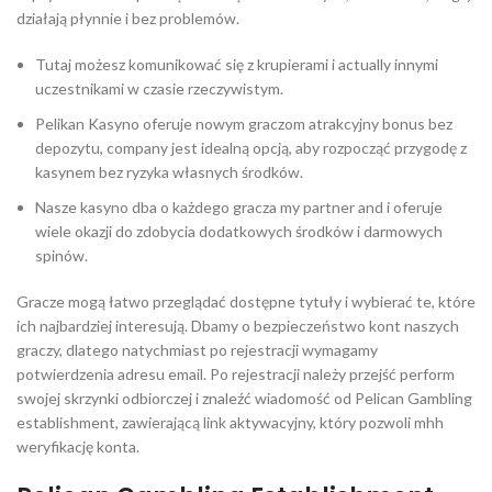
działają płynnie i bez problemów.
Tutaj możesz komunikować się z krupierami i actually innymi
uczestnikami w czasie rzeczywistym.
Pelikan Kasyno oferuje nowym graczom atrakcyjny bonus bez
depozytu, company jest idealną opcją, aby rozpocząć przygodę z
kasynem bez ryzyka własnych środków.
Nasze kasyno dba o każdego gracza my partner and i oferuje
wiele okazji do zdobycia dodatkowych środków i darmowych
spinów.
Gracze mogą łatwo przeglądać dostępne tytuły i wybierać te, które
ich najbardziej interesują. Dbamy o bezpieczeństwo kont naszych
graczy, dlatego natychmiast po rejestracji wymagamy
potwierdzenia adresu email. Po rejestracji należy przejść perform
swojej skrzynki odbiorczej i znaleźć wiadomość od Pelican Gambling
establishment, zawierającą link aktywacyjny, który pozwoli mhh
weryfikację konta.