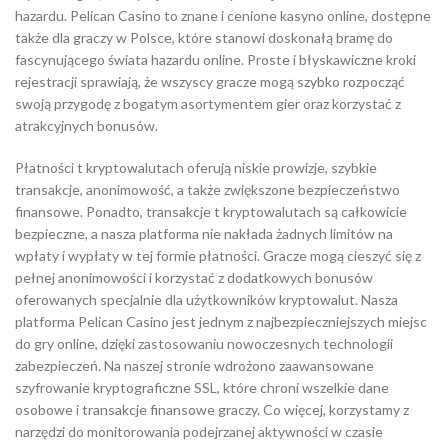
hazardu. Pelican Casino to znane i cenione kasyno online, dostępne
także dla graczy w Polsce, które stanowi doskonałą bramę do
fascynującego świata hazardu online. Proste i błyskawiczne kroki
rejestracji sprawiają, że wszyscy gracze mogą szybko rozpocząć
swoją przygodę z bogatym asortymentem gier oraz korzystać z
atrakcyjnych bonusów.
Płatności t kryptowalutach oferują niskie prowizje, szybkie
transakcje, anonimowość, a także zwiększone bezpieczeństwo
finansowe. Ponadto, transakcje t kryptowalutach są całkowicie
bezpieczne, a nasza platforma nie nakłada żadnych limitów na
wpłaty i wypłaty w tej formie płatności. Gracze mogą cieszyć się z
pełnej anonimowości i korzystać z dodatkowych bonusów
oferowanych specjalnie dla użytkowników kryptowalut. Nasza
platforma Pelican Casino jest jednym z najbezpieczniejszych miejsc
do gry online, dzięki zastosowaniu nowoczesnych technologii
zabezpieczeń. Na naszej stronie wdrożono zaawansowane
szyfrowanie kryptograficzne SSL, które chroni wszelkie dane
osobowe i transakcje finansowe graczy. Co więcej, korzystamy z
narzędzi do monitorowania podejrzanej aktywności w czasie