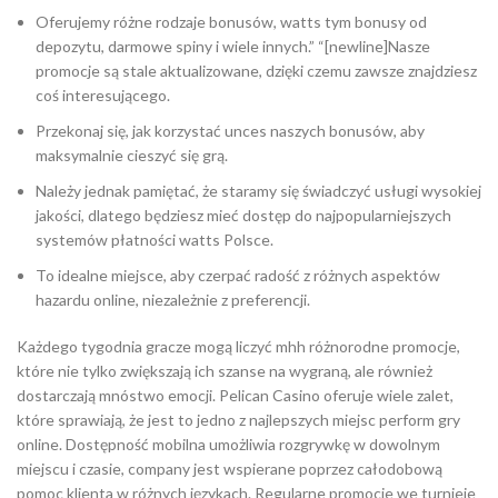
Oferujemy różne rodzaje bonusów, watts tym bonusy od
depozytu, darmowe spiny i wiele innych.” “[newline]Nasze
promocje są stale aktualizowane, dzięki czemu zawsze znajdziesz
coś interesującego.
Przekonaj się, jak korzystać unces naszych bonusów, aby
maksymalnie cieszyć się grą.
Należy jednak pamiętać, że staramy się świadczyć usługi wysokiej
jakości, dlatego będziesz mieć dostęp do najpopularniejszych
systemów płatności watts Polsce.
To idealne miejsce, aby czerpać radość z różnych aspektów
hazardu online, niezależnie z preferencji.
Każdego tygodnia gracze mogą liczyć mhh różnorodne promocje,
które nie tylko zwiększają ich szanse na wygraną, ale również
dostarczają mnóstwo emocji. Pelican Casino oferuje wiele zalet,
które sprawiają, że jest to jedno z najlepszych miejsc perform gry
online. Dostępność mobilna umożliwia rozgrywkę w dowolnym
miejscu i czasie, company jest wspierane poprzez całodobową
pomoc klienta w różnych językach. Regularne promocje we turnieje