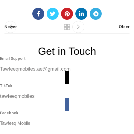
Newer
Older
Get in Touch
Email Support
Tawfeeqmobiles.ae@gmail.com
TikTok
tawfeeqmobiles
Facebook
Tawfeeq Mobile