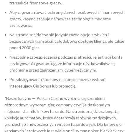
transakcje finansowe graczy.
Aby zagwarantować ochronę danych osobowych i finansowych
graczy, kasyno stosuje najnowsze technologie moderne
szyfrowania.
Na stronie znajdziesz nie jedynie różne opcje szybkich i
bezpiecznych transakcji, całodobową obsługę klienta, ale także
ponad 2000 gier.
Niezbędne zabezpieczenia podczas płatności, rejestracji konta
czy logowania gwarantują, że informacje użytkowników są
chronione przed zagrożeniami cybernetycznymi.
Po zaksięgowaniu środków na koncie możesz wybrać
interesujący Cię bonus lub promocję.
“Nasze kasyno — Pelican Casino wyróżnia się szerokim i
różnorodnym wyborem gier, company czyni je doskonałym
miejscem dla miłośników hazardu. Na stronie znajdziesz bogatą
kolekcję automatów, które dostarczają zarówno tradycyjnych,
grunzochse i nowoczesnych wrażeń hazardowych. Dla fanów gier
karcianych i stołowych jest wiele opcji, w tym poker, blackjack czy