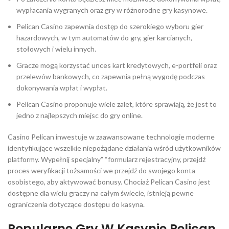
wypłacania wygranych oraz gry w różnorodne gry kasynowe.
Pelican Casino zapewnia dostęp do szerokiego wyboru gier
hazardowych, w tym automatów do gry, gier karcianych,
stołowych i wielu innych.
Gracze mogą korzystać unces kart kredytowych, e-portfeli oraz
przelewów bankowych, co zapewnia pełną wygodę podczas
dokonywania wpłat i wypłat.
Pelican Casino proponuje wiele zalet, które sprawiają, że jest to
jedno z najlepszych miejsc do gry online.
Casino Pelican inwestuje w zaawansowane technologie moderne
identyfikujące wszelkie niepożądane działania wśród użytkowników
platformy. Wypełnij specjalny” “formularz rejestracyjny, przejdź
proces weryfikacji tożsamości we przejdź do swojego konta
osobistego, aby aktywować bonusy. Chociaż Pelican Casino jest
dostępne dla wielu graczy na całym świecie, istnieją pewne
ograniczenia dotyczące dostępu do kasyna.
Popularne Gry W Kasynie Pelican