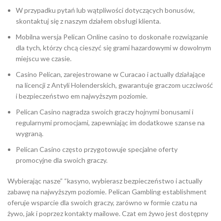
W przypadku pytań lub wątpliwości dotyczących bonusów,
skontaktuj się z naszym działem obsługi klienta.
Mobilna wersja Pelican Online casino to doskonałe rozwiązanie
dla tych, którzy chcą cieszyć się grami hazardowymi w dowolnym
miejscu we czasie.
Casino Pelican, zarejestrowane w Curacao i actually działające
na licencji z Antyli Holenderskich, gwarantuje graczom uczciwość
i bezpieczeństwo em najwyższym poziomie.
Pelican Casino nagradza swoich graczy hojnymi bonusami i
regularnymi promocjami, zapewniając im dodatkowe szanse na
wygraną.
Pelican Casino często przygotowuje specjalne oferty
promocyjne dla swoich graczy.
Wybierając nasze” “kasyno, wybierasz bezpieczeństwo i actually
zabawę na najwyższym poziomie. Pelican Gambling establishment
oferuje wsparcie dla swoich graczy, zarówno w formie czatu na
żywo, jak i poprzez kontakty mailowe. Czat em żywo jest dostępny