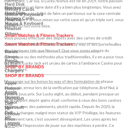
maintenant. Car oui, si Lucky7Bonus est né en 2019, notre passion
Hard Disk
pour le casino en ligne date d’il y a bien plus longtemps. Vous avez
Routers
Memory Cards
Hard Disk
également la possibilité de faire un pari bonus sur la case centrale
Mouse & Keyboard
Memory Cards
« Any Triple ». Si vous misez sur cette case et qu’un triple sort, vous
Headset
Mouse & Keyboard
Others
gagnez 30 fois votre mise.
Headset
Others
Smart Watches & Fitness Trackers
Vous pouvez effectuer des dépôts avec des cartes de crédit
comme Visa et MasterCard, ou encore by way of des portefeuilles
Smart Watches & Fitness Trackers
électroniques tels que Neosurf. Que vous soyez adepte du
Bands
numérique ou des méthodes plus traditionnelles, il y en a pour tous
Straps
Bands
Chargers
les goûts. Lucky Jack est un jeu de cartes à l’ambiance Casino pour
Straps
SHOP BY BRANDS
2 à 6 joueurs.
Chargers
SHOP BY BRANDS
Mensonge sur les bonus by way of des formulation de phrase
Apple
douteuse, erreur lors de la verification par téléphone..Bref Nul, à
Huawei
Apple
Honor
éviter à tous prix. Sur Lucky eight, au début, pendant presque un
Huawei
Microsoft
an, le rapport dépôt-gains était conforme à ceux des bons casinos
Honor
Dell
en ligne, avec des paiements, plutôt rapide. Depuis fin 2020, la
Microsoft
HP
Dell
donne à changer, malgré mon statut de VIP Privilège, les features
Lenovo
HP
deviennent rare, c’est souvent désespérant. Les unes après les
Asus
Lenovo
Linksys
autres, j’ai l’impression de jouer sur des machines à perdre. Ce
Asus