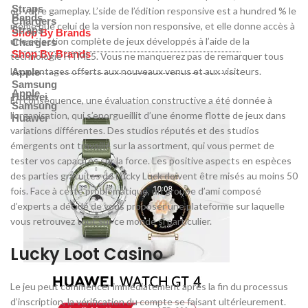
Straps
ou votre gameplay. L’side de l’édition responsive est a hundred % le
Bands
Chargers
même que celui de la version non responsive, et elle donne accès à
Straps
Shop By Brands
une sélection complète de jeux développés à l’aide de la
Chargers
Shop By Brands
technologie HTML5. Vous ne manquerez pas de remarquer tous
les avantages offerts aux nouveaux venus et aux visiteurs.
Apple
Samsung
Apple
Huawei
En conséquence, une évaluation constructive a été donnée à
Samsung
l’organisation, qui s’enorgueillit d’une énorme flotte de jeux dans
Huawei
variations différentes. Des studios réputés et des studios
émergents ont travaillé sur la assortment, qui vous permet de
tester vos capacités sur la force. Les positive aspects en espèces
des parties gratuites de Lucky Luck doivent être misés au moins 50
fois. Face à cette problématique, un groupe d’ami composé
d’experts a décidé de vous proposer une plateforme sur laquelle
vous retrouvez tout sur ce monde si particulier.
Lucky Loot Casino
Le jeu peut commencer immédiatement après la fin du processus
d’inscription, la vérification du compte se faisant ultérieurement.