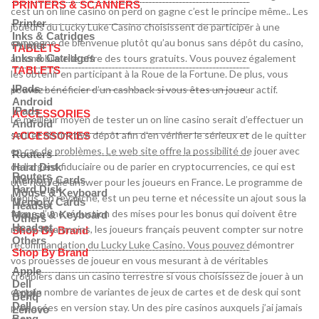
PRINTERS & SCANNERS
cest un on line casino on perd on gagne c’est le principe même.. Les
Printer
joueurs du Lucky Luke Casino choisissent de participer à une
Inks & Catridges
campagne de bienvenue plutôt qu’au bonus sans dépôt du casino,
Printer
TABLETS
automobile elle offre des tours gratuits. Vous pouvez également
Inks & Catridges
TABLETS
les obtenir en participant à la Roue de la Fortune. De plus, vous
IPads
pouvez bénéficier d’un cashback si vous êtes un joueur actif.
Android
IPads
ACCESSORIES
Le meilleur moyen de tester un on line casino serait d’effectuer un
Android
seul et distinctive dépôt afin d’en vérifier le sérieux et de le quitter
ACCESSORIES
en cas de problèmes. Le web site offre la possibilité de jouer avec
Routers
de l’argent fiduciaire ou de parier en cryptocurrencies, ce qui est
Hard Disk
Routers
Memory Cards
une nouvelle answer pour les joueurs en France. Le programme de
Hard Disk
Mouse & Keyboard
bonus, en revanche, est un peu terne et nécessite un ajout sous la
Memory Cards
Headset
forme d’une réduction des mises pour les bonus qui doivent être
Mouse & Keyboard
Others
Headset
misés. Néanmoins, les joueurs français peuvent compter sur notre
Shop By Brand
Others
recommandation du Lucky Luke Casino. Vous pouvez démontrer
Shop By Brand
vos prouesses de joueur en vous mesurant à de véritables
Apple
croupiers dans un casino terrestre si vous choisissez de jouer à un
Dell
certain nombre de variantes de jeux de cartes et de desk qui sont
Apple
Benq
Dell
proposées en version stay. Un des pire casinos auxquels j’ai jamais
Lenovo
Benq