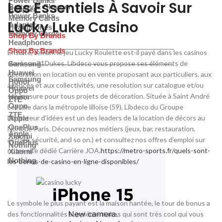
Power Banks
Les Essentiels À Savoir Sur
Battery & Charger
Adapter
Power Banks
Memory Cards
Lucky Luke Casino
Adapter
Headphones
Memory Cards
Shop By Brands
Headphones
Shop By Brands
Ensuite, remark le jeu Lucky Roulette est-il payé dans les casinos
slovènes 21Dukes. Libdeco vous propose ses éléments de
Samsung
Huawei
décoration en location ou en vente proposant aux particuliers, aux
Samsung
Honor
agences et aux collectivités, une resolution sur catalogue et/ou
Huawei
Oppo
sur-mesure pour tous projets de décoration. Située à Saint André
Honor
ZTE
Oppo
Lez Lille dans la métropole lilloise (59), Libdeco du Groupe
ZTE
Libérateur d’idées est un des leaders de la location de décors au
Apple
OnePlus
Nord de Paris. Découvrez nos métiers (jeux, bar, restauration,
Apple
Xiaomi
accueil, sécurité, and so on.) et consultez nos offres d’emploi sur
OnePlus
Nothing
notre site dédié Carrière JOA.
https://metro-sports.fr/quels-sont-
Xiaomi
Nothing
les-bonus-de-casino-en-ligne-disponibles/
Le symbole le plus payant est la maison hantée, le tour de bonus a
des fonctionnalités supplémentaires qui sont très cool qui vous