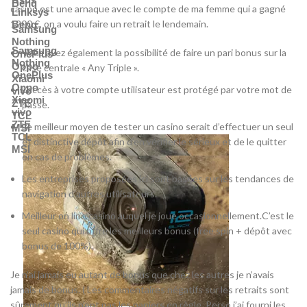
Benq
casino est une arnaque avec le compte de ma femme qui a gagné
Linksys
1200 €, on a voulu faire un retrait le lendemain.
Benq
Samsung
Nothing
Samsung
Vous avez également la possibilité de faire un pari bonus sur la
OnePlus
Nothing
Oppo
case centrale « Any Triple ».
OnePlus
Xiaomi
Oppo
L’accès à votre compte utilisateur est protégé par votre mot de
vivo
Xiaomi
ZTE
passe.
vivo
TCL
ZTE
Le meilleur moyen de tester un casino serait d’effectuer un seul
MSI
TCL
et distinctive dépôt afin d’en vérifier le sérieux et de le quitter
MSI
en cas de problèmes.
Les entreprises proposées ici sont basées sur les tendances de
navigation d’autres utilisateurs.
Meilleur on line casino auquel je joue occasionnellement.C’est le
seul casino qui offre les meilleurs bonus (free spin + dépôt avec
bonus de 100%).
Je n’ai jamais eu autant de bonus que chez les autres je n’avais
jamais de bonus. ( Les commentaires négatifs sur les retraits sont
sûrement qu’ils n’ont pas les papiers en règle. Perso j’ai fourni les