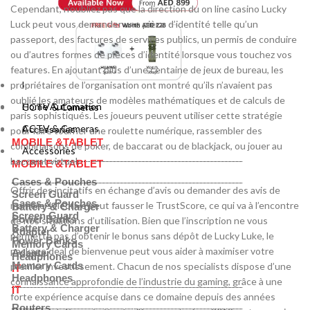
Cependant, n’oubliez pas que la direction du on line casino Lucky
Luck peut vous demander une pièce d’identité telle qu’un
passeport, des factures de services publics, un permis de conduire
ou d’autres formes de pièces d’identité lorsque vous touchez vos
features. En ajoutant plus d’une centaine de jeux de bureau, les
propriétaires de l’organisation ont montré qu’ils n’avaient pas
Home Automation
oublié les amateurs de modèles mathématiques et de calculs de
Home Automation
CCTV & Cameras
paris sophistiqués. Les joueurs peuvent utiliser cette stratégie
CCTV & Cameras
Accessories
pour faire tourner une roulette numérique, rassembler des
MOBILE &TABLET
combinaisons de poker, de baccarat ou de blackjack, ou jouer au
Accessories
baccarat virtuel.
MOBILE &TABLET
Cases & Pouches
Offrir des incitatifs en échange d’avis ou demander des avis de
Screen Guard
Cases & Pouches
manière sélective peut fausser le TrustScore, ce qui va à l’encontre
Battery & Charger
Screen Guard
Power Banks
de nos situations d’utilisation. Bien que l’inscription ne vous
Battery & Charger
Adapter
permette pas d’obtenir le bonus sans dépôt de Lucky Luke, le
Power Banks
Memory Cards
package deal de bienvenue peut vous aider à maximiser votre
Adapter
Headphones
Memory Cards
premier investissement. Chacun de nos specialists dispose d’une
IT
Headphones
connaissance approfondie de l’industrie du gaming, grâce à une
IT
forte expérience acquise dans ce domaine depuis des années
Routers