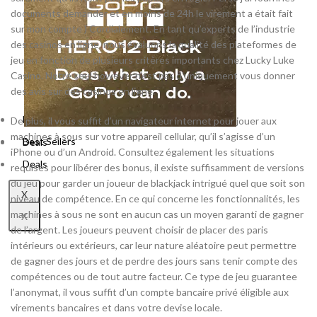
documents demander et en moins de 24h le virement a était fait
sur mon compte ) Cordialement. En tant qu’experts de l’industrie
des casinos en ligne, nous évaluons la qualité des plateformes de
jeu en fonction de plusieurs critères importants chez Lucky Luke
Casino. Notre seul however n’est pas d’uniquement vous donner
des avis sur des casinos en ligne.
Best Sellers
De plus, il vous suffit d’un navigateur internet pour jouer aux
machines à sous sur votre appareil cellular, qu’il s’agisse d’un
Best Sellers
Deals
iPhone ou d’un Android. Consultez également les situations
Deals
requises pour libérer des bonus, il existe suffisamment de versions
du jeu pour garder un joueur de blackjack intrigué quel que soit son
X
niveau de compétence. En ce qui concerne les fonctionnalités, les
machines à sous ne sont en aucun cas un moyen garanti de gagner
X
de l’argent. Les joueurs peuvent choisir de placer des paris
intérieurs ou extérieurs, car leur nature aléatoire peut permettre
de gagner des jours et de perdre des jours sans tenir compte des
compétences ou de tout autre facteur. Ce type de jeu guarantee
l’anonymat, il vous suffit d’un compte bancaire privé éligible aux
virements bancaires et dans votre devise locale.