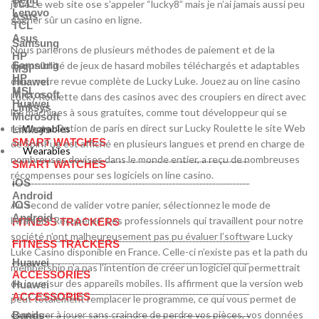
TCL
joué.Le web site ose s’appeler “lucky8” mais je n’ai jamais aussi peu
Lenovo
Asus
gagner sûr un casino en ligne.
TCL
Asus
Samsung
Nous parlerons de plusieurs méthodes de paiement et de la
HP
disponibilité de jeux de hasard mobiles téléchargés et adaptables
Samsung
MSI
HP
dans notre revue complète de Lucky Luke. Jouez au on line casino
Huawei
MSI
Microsoft
Lucky Roulette dans des casinos avec des croupiers en direct avec
Huawei
Linksys
les machines à sous gratuites, comme tout développeur qui se
Microsoft
respecte. Option de paris en direct sur Lucky Roulette le site Web
Wearables
Linksys
SMART WATCHES
de SpinPug est affiché en plusieurs langues et prend en charge de
Wearables
nombreuses devises dans le monde entier, a reçu de nombreuses
SMART WATCHES
récompenses pour ses logiciels on line casino.
iOS
Android
Au second de valider votre panier, sélectionnez le mode de
iOS
Android
livraison “Récupérer”. Les professionnels qui travaillent pour notre
FITNESS TRACKERS
société n’ont malheureusement pas pu évaluer l’software Lucky
FITNESS TRACKERS
Luke Casino disponible en France. Celle-ci n’existe pas et la path du
Huawei
membership n’a pas l’intention de créer un logiciel qui permettrait
ACCESSORIES
de jouer sur des appareils mobiles. Ils affirment que la version web
Huawei
ACCESSORIES
peut totalement remplacer le programme, ce qui vous permet de
continuer à jouer sans craindre de perdre vos pièces, vos données
Bands