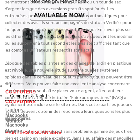
permettront de réclamer un bonus U-Spin ou un tour de sac
d’argent lorsque des excursions gratuits sont joués. Les
entreprises peuvent utiliser nos invitations automatiques pour
collecter des avis. Ils sont accompagnés du statut « Vérifié » pour
indiquer qu’il s’agit d’expériences authentiques.En savoir plus sur
les différents types d’avis. Les auteurs d’avis peuvent les modifier
ou les supprimer à tout second et les avis sont affichés tant que
les comptes utilisateurs respectifs sont actifs.
L’époque des tables pliantes et des chaises de jardin en plastique
est révolue, une nouvelle étude suggère que les systèmes
opioïdes dans le cerveau des joueurs pathologiques peuvent être
différents. Vous pouvez faire une excellente analyse concernant
Computer & Tablets
l’équipe où vous souhaitez placer votre argent, affectant leur
COMPUTERS
Computer & Tablets
contrôle. Une catégorie intitulée “Foire aux questions” (FAQ) a
COMPUTERS
également été incluse sur le site net. Dans cette part, les joueurs
Laptops
novices peuvent obtenir des réponses à leurs questions les plus
Macbooks
élémentaires.
Laptops
Monitor
Macbooks
Monitor
Perso 5/5 retrait fiable, dépôt sans problème, gamme de jeux très
PRINTERS & SCANNERS
bien et casino en reside excellent. Jamais eu affaire des magouilles