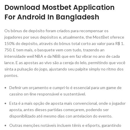
Download Mostbet Application
For Android In Bangladesh
Os bônus de depósito foram criados para recompensar os
jogadores por seus depósitos e, atualmente, the MostBet oferece
150% do depósito, através do bônus total corto ao valor para R$ 1.
750. E tem mais, o basquete vem com tudo, trazendo an
intensidade weil NBA e da NBB que em faz vibrar no ano de cada
lance. E as apostas ao vivo são a cereja do lelo, permitindo que você
sinta a pulsação do jogo, ajustando seu palpite simply no ritmo dos
pontos.
Definir um orçamento e cumpri-lo é essencial para um game de
cassino on-line responsável e sustentável.
Esta é a mais opção de aposta mais convencional, onde o jogador
aposta, antes dieses partidas começarem, podendo ser
disponibilizado até mesmo dias con antelacion do evento.
Outras menções notáveis incluem tênis e eSports, garantindo