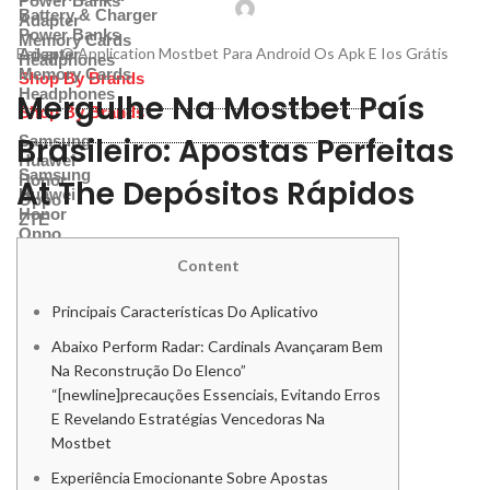
Power Banks
Battery & Charger
Adapter
Power Banks
Memory Cards
Baixar O Application Mostbet Para Android Os Apk E Ios Grátis
Adapter
Headphones
Memory Cards
Shop By Brands
Headphones
Mergulhe Na Mostbet País
Shop By Brands
Brasileiro: Apostas Perfeitas
Samsung
Huawei
Samsung
Honor
At The Depósitos Rápidos
Huawei
Oppo
Honor
ZTE
Oppo
ZTE
Apple
Content
OnePlus
Apple
Xiaomi
Principais Características Do Aplicativo
OnePlus
Nothing
Xiaomi
Abaixo Perform Radar: Cardinals Avançaram Bem
Nothing
Na Reconstrução Do Elenco”
“[newline]precauções Essenciais, Evitando Erros
E Revelando Estratégias Vencedoras Na
Mostbet
Experiência Emocionante Sobre Apostas