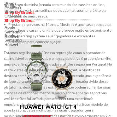
Straps
Ao longo da minha jornada zero mundo dos cassinos on-line,
Bands
Chargers
encontrei várias armadilhas que podem atrapalhar o êxito e a
Straps
Shop By Brands
Chargers
diversão de uma pessoa.
Shop By Brands
Prestando serviços há 14 anos, Mostbet é uma casa de apostas
Apple
esportivas e cassino on-line que oferece muito entretenimento
Samsung
Apple
para operating system seus” “jogadores e excelentes
Huawei
Samsung
promoções para começar a jogar.
Huawei
Estamos orgulhosos da” “nossa reputação como o operador de
casino fiável e responsável, e o nosso objectivo é proporcionar-lhe
uma experiência para jogo agradável at the segura em Portugal. No
vasto vistas dos cassinos across the internet, a Mostbet ze
destaca como um farol de excelência, oferecendo uma experiência
de jogo abrangente e gratificante. Como um jogador ávido dessa
plataforma, descobri várias estratégias que podem aumentar suas
chances de reconhecimento. A seção sobre apostas esportivas
weil MostBet foi lan?ada para oferecer uma experiência
emocionante afin de os entusiastas do esporte. Esse modelo de
aposta são apostas múltiplas, nas quais o jogador tem a
possibilidade de apostar em várias partidas, como arriesgar em 2 ou