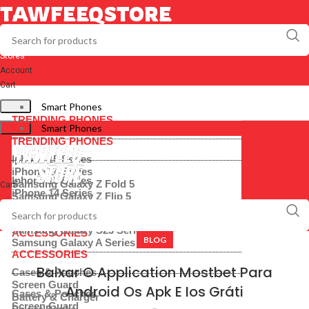
TAWFEEQSTORE
Stores
Account
Cart
Smart Phones
TRENDING PHONES
Smart Phones
TRENDING PHONES
Iphone 15 Series
iPhone 14 Series
Iphone 15 Series
Samsung Galaxy Z Fold 5
Cart
iPhone 14 Series
Samsung Galaxy Z Flip 5
Samsung Galaxy Z Fold 5
Samsung Galaxy S23 Series
Samsung Galaxy Z Flip 5
Samsung Galaxy A Series
Samsung Galaxy S23 Series
ACCESSORIES
BLOG
Samsung Galaxy A Series
ACCESSORIES
Baixar O Application Mostbet Para
Cases & Pouches
Screen Guard
Android Os Apk E Ios Gráti
Cases & Pouches
Battery & Charger
Screen Guard