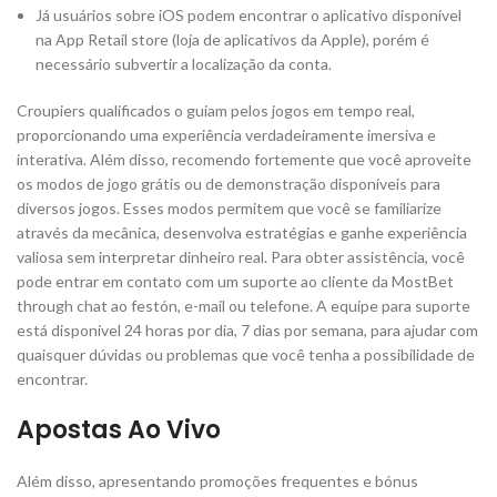
Já usuários sobre iOS podem encontrar o aplicativo disponível
na App Retail store (loja de aplicativos da Apple), porém é
necessário subvertir a localização da conta.
Croupiers qualificados o guiam pelos jogos em tempo real,
proporcionando uma experiência verdadeiramente imersiva e
interativa. Além disso, recomendo fortemente que você aproveite
os modos de jogo grátis ou de demonstração disponíveis para
diversos jogos. Esses modos permitem que você se familiarize
através da mecânica, desenvolva estratégias e ganhe experiência
valiosa sem interpretar dinheiro real. Para obter assistência, você
pode entrar em contato com um suporte ao cliente da MostBet
through chat ao festón, e-mail ou telefone. A equipe para suporte
está disponível 24 horas por dia, 7 dias por semana, para ajudar com
quaisquer dúvidas ou problemas que você tenha a possibilidade de
encontrar.
Apostas Ao Vivo
Além disso, apresentando promoções frequentes e bónus