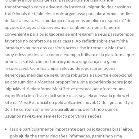
transformação com o advento da Internet, migrando dos cassinos
tradicionais de tijolo electronic argamassa para plataformas on-line
de fácil acesso. Essa mudança não apenas ampliou o espectro” “de
opções de jogos disponíveis, mas também tornou altamente
conveniente para os jogadores se entregarem a seus passatempos
favoritos no conforto de suas casas. Ao refletir sobre the minha
jornada no mundo dos cassinos across the internet, a Mostbet
sony ericsson destaca como o exemplo brilhante da plataforma que
prioriza a satisfação perform jogador, a segurança e o game
responsável. Com tua ampla seleção de jogos, promoções
generosas, medidas de segurança robustas e suporte excepcional
ao consumidor, a Mostbet proporciona uma experiência sobre jogo
inigualável. A plataforma MostBet ze destaca por oferecer uma
experiência intuitiva e fácil sobre usar, seja ela acessada pelo web
site da MostBet oficial ou pelo aplicativo móvel. O design and style
do site contém uma hierarquia albúmina, permitindo que os
usuários naveguem sem esforço por várias seções.
Isso é particularmente importante para os jogadores brasileiros,
pois ajuda the tomar decisões informadas, garantindo uma