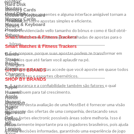
mostbet
.
Hard Disk
Routers
Memory Cards
Hard Disk
Probabilidades atraentes e alguma interface amigável tornam a
Mouse & Keyboard
Memory Cards
Headset
realização sobre apostas simples e eficiente.
Mouse & Keyboard
Others
Headset
Isso é evidenciado vello tamanho do bônus e como é fácil obtê-
Others
Smart Watches & Fitness Trackers
lo, bastante como pelas regras detalhadas de apostas para o
bônus.
Smart Watches & Fitness Trackers
E se prepare, porque suas apostas podem ze transformar em
Bands
Straps
prêmios que até fariam você aplaudir na pé.
Bands
Chargers
Straps
A incapere de apostas accede que você aposte em quase todos
SHOP BY BRANDS
Chargers
os esportes e esportes cibernéticos.
SHOP BY BRANDS
A segurança e a confiabilidade também são fatores o qual
Apple
contribuem para tal crescimento.
Huawei
Apple
Honor
Huawei
Microsoft
O objetivo desta avaliação de uma MostBet é fornecer uma visão
Honor
Dell
abrangente das ofertas de uma companhia, destacando seus
Microsoft
HP
pontos fortes electronic possíveis áreas sobre melhoria. Isso é
Dell
Lenovo
HP
particularmente importante pra os jogadores brasileiros, pois ajuda
Asus
Lenovo
Linksys
a tomar decisões informadas, garantindo uma experiência de jogo
Asus