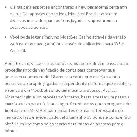
Os fãs para esportes encontrarão a new plataforma certa afin
de realizar apostas esportivas, Mostbet Brasil conta com
diversos mercados para os teus jogadores apostarem na
cotações atraentes.
Você pode jogar simply no MostBet Casino através da versão
web (site no navegador) ou através de aplicativos para iOS e
Android.
Após ter a new sua conta, todos os jogadores devem passar pelo
procedimento de verificação de conta para comprovar que
possuem cependant de 18 anos e a conta que esteja usando
pertence ao próprio jogador. Independente da forma que escolher,
o registro em Mostbet segue um mesmo processo. Realizar
Mostbet login é um processo discretos, basta acessar um passo a
marcia abaixo para efetuar o login. Acreditamos que o programa de
fidelidade da MostBet para iniciantes é o mais interessante do
mercado. Isso é evidenciado vello tamanho do bônus e como é fácil
obtê-lo, muito como pelas regras detalhadas de apostas para o
bônus.