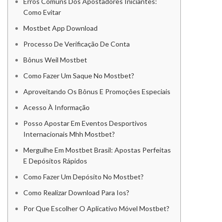
Erros Comuns Dos Apostadores Iniciantes:
PRINTERS & SCANNERS
Como Evitar
Printer
Inks & Catridges
Mostbet App Download
Printer
TABLETS
Inks & Catridges
Processo De Verificação De Conta
TABLETS
Bônus Weil Mostbet
IPads
Android
Como Fazer Um Saque No Mostbet?
IPads
ACCESSORIES
Android
Aproveitando Os Bônus E Promoções Especiais
ACCESSORIES
Routers
Acesso À Informação
Hard Disk
Routers
Posso Apostar Em Eventos Desportivos
Memory Cards
Hard Disk
Mouse & Keyboard
Internacionais Mhh Mostbet?
Memory Cards
Headset
Mouse & Keyboard
Mergulhe Em Mostbet Brasil: Apostas Perfeitas
Others
Headset
Shop By Brand
E Depósitos Rápidos
Others
Shop By Brand
Como Fazer Um Depósito No Mostbet?
Apple
Como Realizar Download Para Ios?
Dell
Apple
Benq
Por Que Escolher O Aplicativo Móvel Mostbet?
Dell
Lenovo
Benq