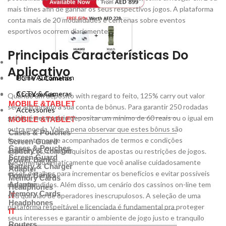
mais times afin de ganhar os seus respectivos jogos. A plataforma
conta mais de 20 modalidades e centenas sobre eventos
esportivos ocorrem diariamente.
Principais Características Do
Home Automation
Aplicativo
Home Automation
CCTV & Cameras
CCTV & Cameras
Accessories
Quando um depósito with regard to feito, 125% carry out valor
MOBILE &TABLET
será adicionado à sua conta de bônus. Para garantir 250 rodadas
Accessories
grátis, é necessário depositar um mínimo de 60 reais ou o igual em
MOBILE &TABLET
outra moeda. Vale a pena observar que estes bônus são
Cases & Pouches
frequentemente acompanhados de termos e condições
Screen Guard
Cases & Pouches
Battery & Charger
específicos, como requisitos de apostas ou restrições de jogos.
Screen Guard
Power Banks
Recomendo enfaticamente que você analise cuidadosamente
Battery & Charger
Adapter
esses detalhes para incrementar os benefícios e evitar possíveis
Power Banks
Memory Cards
mal-entendidos. Além disso, um cenário dos cassinos on-line tem
Adapter
Headphones
Memory Cards
seu quinhão de operadores inescrupulosos. A seleção de uma
IT
Headphones
plataforma respeitável e licenciada é fundamental pra proteger
IT
seus interesses e garantir o ambiente de jogo justo e tranquilo
Routers