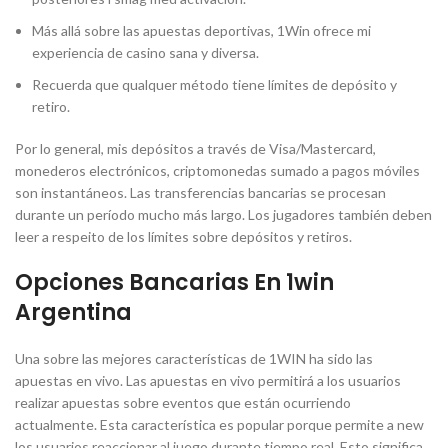
Más allá sobre las apuestas deportivas, 1Win ofrece mi
experiencia de casino sana y diversa.
Recuerda que qualquer método tiene límites de depósito y
retiro.
Por lo general, mis depósitos a través de Visa/Mastercard,
monederos electrónicos, criptomonedas sumado a pagos móviles
son instantáneos. Las transferencias bancarias se procesan
durante un período mucho más largo. Los jugadores también deben
leer a respeito de los límites sobre depósitos y retiros.
Opciones Bancarias En 1win
Argentina
Una sobre las mejores características de 1WIN ha sido las
apuestas en vivo. Las apuestas en vivo permitirá a los usuarios
realizar apuestas sobre eventos que están ocurriendo
actualmente. Esta característica es popular porque permite a new
los usuarios reaccionar al juego durante tiempo real. Esto significa