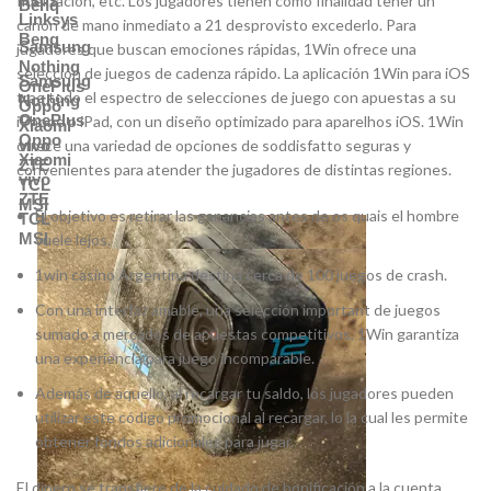
fidelización, etc. Los jugadores tienen como finalidad tener un
Benq
Linksys
canon de mano inmediato a 21 desprovisto excederlo. Para
Benq
Samsung
jugadores que buscan emociones rápidas, 1Win ofrece una
Nothing
selección de juegos de cadenza rápido. La aplicación 1Win para iOS
Samsung
OnePlus
trae todo el espectro de selecciones de juego con apuestas a su
Nothing
Oppo
OnePlus
iPhone o iPad, con un diseño optimizado para aparelhos iOS. 1Win
Xiaomi
Oppo
ofrece una variedad de opciones de soddisfatto seguras y
vivo
Xiaomi
ZTE
convenientes para atender the jugadores de distintas regiones.
vivo
TCL
ZTE
MSI
El objetivo es retirar las ganancias antes de os quais el hombre
TCL
MSI
vuele lejos.
1win casino Argentina destina cerca de 100 juegos de crash.
Con una interfaz amable, una selección important de juegos
sumado a mercados de apuestas competitivos, 1Win garantiza
una experiencia para juego incomparable.
Además de aquello, al recargar tu saldo, los jugadores pueden
utilizar este código promocional al recargar, lo la cual les permite
obtener fondos adicionales para jugar.
El dinero se transfiere de la cuidado de bonificación a la cuenta