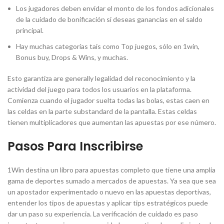
Los jugadores deben envidar el monto de los fondos adicionales
de la cuidado de bonificación si deseas ganancias en el saldo
principal.
Hay muchas categorías tais como Top juegos, sólo en 1win,
Bonus buy, Drops & Wins, y muchas.
Esto garantiza are generally legalidad del reconocimiento y la
actividad del juego para todos los usuarios en la plataforma.
Comienza cuando el jugador suelta todas las bolas, estas caen en
las celdas en la parte substandard de la pantalla. Estas celdas
tienen multiplicadores que aumentan las apuestas por ese número.
Pasos Para Inscribirse
1Win destina un libro para apuestas completo que tiene una amplia
gama de deportes sumado a mercados de apuestas. Ya sea que sea
un apostador experimentado o nuevo en las apuestas deportivas,
entender los tipos de apuestas y aplicar tips estratégicos puede
dar un paso su experiencia. La verificación de cuidado es paso