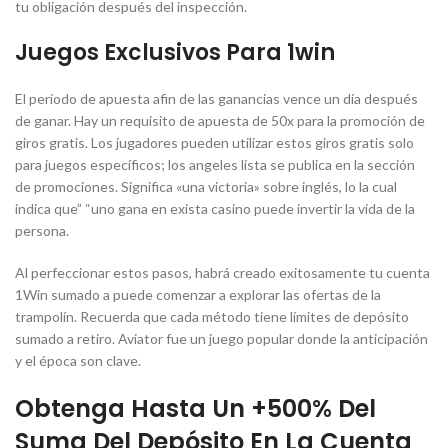
tu obligación después del inspección.
Juegos Exclusivos Para 1win
El período de apuesta afin de las ganancias vence un día después
de ganar. Hay un requisito de apuesta de 50x para la promoción de
giros gratis. Los jugadores pueden utilizar estos giros gratis solo
para juegos específicos; los angeles lista se publica en la sección
de promociones. Significa «una victoria» sobre inglés, lo la cual
indica que” “uno gana en exista casino puede invertir la vida de la
persona.
Al perfeccionar estos pasos, habrá creado exitosamente tu cuenta
1Win sumado a puede comenzar a explorar las ofertas de la
trampolín. Recuerda que cada método tiene límites de depósito
sumado a retiro. Aviator fue un juego popular donde la anticipación
y el época son clave.
Obtenga Hasta Un +500% Del
Suma Del Depósito En La Cuenta