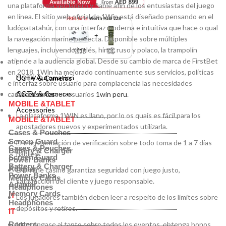
una plataforma verdadero y fiable afin de los entusiastas del juego
en línea. El sitio web oficial de 1Win está diseñado pensando en el
ludópatatahúr, con una interfaz moderna e intuitiva que hace o qual
la navegación marine perfecta. Disponible sobre múltiples
lenguajes, incluyendo inglés, hindi, ruso y polaco, la trampolín
atiende a la audiencia global. Desde su cambio de marca de FirstBet
Home Automation
en 2018, 1Win ha mejorado continuamente sus servicios, políticas
Home Automation
CCTV & Cameras
e interfaz sobre usuario para complacencia las necesidades
CCTV & Cameras
cambiantes de sus usuarios
Accessories
1win peru
.
MOBILE &TABLET
Accessories
La plataforma 1WIN es llano, por lo os quais es fácil para los
MOBILE &TABLET
apostadores nuevos y experimentados utilizarla.
Cases & Pouches
Screen Guard
El transformación de verificación sobre todo toma de 1 a 7 días
Cases & Pouches
Battery & Charger
hábiles.
Screen Guard
Power Banks
Battery & Charger
Adapter
El on line casino garantiza seguridad con juego justo,
Power Banks
Memory Cards
satisfacción del cliente y juego responsable.
Adapter
Headphones
Memory Cards
IT
Los jugadores también deben leer a respeito de los límites sobre
Headphones
depósitos y retiros.
IT
Routers
Manténgase al tanto sobre todos los eventos, obtenga bonos