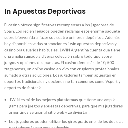
In Apuestas Deportivas
El casino ofrece significativas recompensas a los jugadores de
Spain. Los recién llegados pueden reclamar este enorme paquete
sobre bienvenida al fazer sus cuatro primeros depósitos. Además,
hay disponibles varias promociones 1win apuestas deportivas y
casino pra usuarios habituales. 1WIN Argentina cuenta que tiene
una amplia sumado a diversa colección sobre todo tipo sobre
juegos y opciones de apuestas. El casino tiene más de 10, 500
tragaperras, un online casino en vivo con crupieres profesionales
sumado a otras soluciones. Los jugadores también apuestan en
deportes tradicionales y opciones no tan comunes como Vsport y
deportes de fantasía.
1WIN es mi de las mejores plataformas que tiene una amplia
gama para juegos y apuestas deportivas, para que mis jugadores
argentinos se unan al sitio web y ze diviertan.
Los jugadores pueden utilizar los giros gratis enel de los dos días
posteriores i smag med activación.