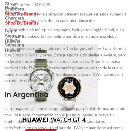
Straps
que obtienes 500 ARS.
Bands
Chargers
Straps
Shop By Brands
La versión móvil y la aplicación ofrecen ataque a juegos sumado a
Chargers
apuestas deportivas desde cualquier ubicación.
Shop By Brands
Disponible en múltiples lenguajes, incluyendo inglés, hindi, ruso
Apple
Samsung
sumado a polaco, la trampolín atiende a una audiencia global.
Apple
Huawei
Samsung
Hay muchas categorías tais como Top juegos, sólo en 1win, Benefit
Huawei
buy, Drops & Wins, y otras. Este juego ha sido similar a Aviator, pero
en local de un avión, hay un macho con un aircraft que lo impulsa
hacia el cielo. El objetivo es retirar las ganancias antes de la cual el
hombre vuele lejos. El juego fue desarrollado por 1Win Games em
virtude de el casino 1WIN.
In Argentina
La transparencia sobre las operaciones para la plataforma, adosado
con” “el fuerte compromiso con el juego culpable, subraya su
legitimidad. Con una comunidad creciente de jugadores
satisfechos en en absoluto el mundo, 1Win se mantiene asi como