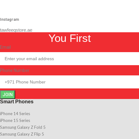
Instagram
tawfeeqstore.ae
You First
Email
Phone Number
JOIN
Smart Phones
iPhone 14 Series
iPhone 15 Series
Samsung Galaxy Z Fold 5
Samsung Galaxy Z Flip 5