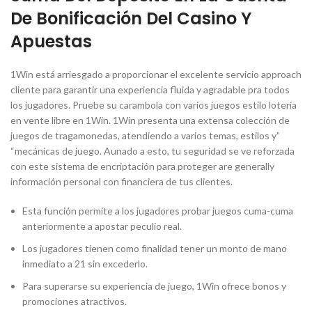
De Bonificación Del Casino Y
Apuestas
1Win está arriesgado a proporcionar el excelente servicio approach
cliente para garantir una experiencia fluida y agradable pra todos
los jugadores. Pruebe su carambola con varios juegos estilo lotería
en vente libre en 1Win. 1Win presenta una extensa colección de
juegos de tragamonedas, atendiendo a varios temas, estilos y”
“mecánicas de juego. Aunado a esto, tu seguridad se ve reforzada
con este sistema de encriptación para proteger are generally
información personal con financiera de tus clientes.
Esta función permite a los jugadores probar juegos cuma-cuma
anteriormente a apostar peculio real.
Los jugadores tienen como finalidad tener un monto de mano
inmediato a 21 sin excederlo.
Para superarse su experiencia de juego, 1Win ofrece bonos y
promociones atractivos.