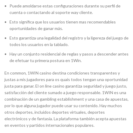
Puede amoldarse estas configuraciones durante su perfil de
cuenta o contactando al soporte way cliente.
Esto significa que los usuarios tienen mas recomendables
oportunidades de ganar más.
Esto garantiza una legalidad del registro y la ligereza del juego de
todos los usuarios en la tablado.
Hay un conjunto residencial de reglas y pasos a descender antes
de efetuar tu primera postura en 1Win.
En common, 1WIN casino destina condiciones transparentes y
justas a mis jugadores para os quais todos tengan una oportunidad
justa para ganar. El on line casino garantiza seguridad y juego justo,
satisfacción del cliente sumado a juego responsable. 1WIN es una
combinación de un gambling establishment y una casa de apuestas,
por lo que alguna jugador puede usar su contenido. Hay muchos
otros deportes, incluidos deportes virtuales, deportes
electrónicos y de fantasía. La plataforma también acepta apuestas
en eventos y partidos internacionales populares.