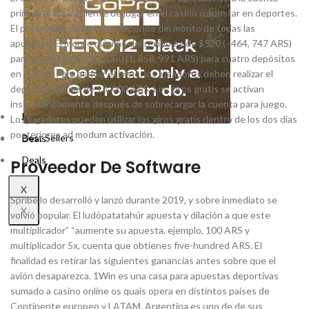
primary al día siguiente de jugar en el casino o apostar en deportes.
El porcentaje del crédito depende del monto de todas las
apuestas. El monto máximo del recibo es de $520 (~464, 747 ARS)
para un depósito y $2, 080 (1, 858, 991 ARS) para cuatro depósitos
en overall. Para activar el bono, los jugadores deben realizar el
depósito mínimo de 15, 000 ARS. Los giros gratis se activan
instantáneamente después de sobrecargar la cuenta para juego.
Best Sellers
Los jugadores pueden utilizar los giros gratis dentro de los dos días
posteriores ad modum activación.
Best Sellers
Deals
Deals
Proveedor De Software
X
Spribe lo desarrolló y lanzó durante 2019, y sobre inmediato se
X
volvió popular. El ludópatatahúr apuesta y dilación a que este
multiplicador” “aumente su apuesta, ejemplo, 100 ARS y
multiplicador 5x, cuenta que obtienes five-hundred ARS. El
finalidad es retirar las siguientes ganancias antes sobre que el
avión desaparezca. 1Win es una casa para apuestas deportivas
sumado a casino online os quais opera en distintos países de
Continente europeo y LATAM. Argentina es uno de de sus