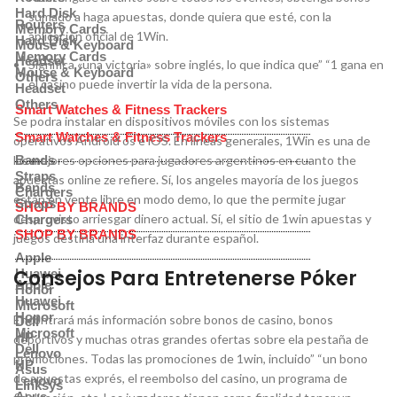
Hard Disk
sumado a haga apuestas, donde quiera que esté, con la
Routers
Memory Cards
aplicación oficial de 1Win.
Hard Disk
Mouse & Keyboard
Memory Cards
Headset
Significa «una victoria» sobre inglés, lo que indica que” “1 gana en
Mouse & Keyboard
Others
el casino puede invertir la vida de la persona.
Headset
Others
Smart Watches & Fitness Trackers
Se podra instalar en dispositivos móviles con los sistemas
Smart Watches & Fitness Trackers
operativos Android os e iOS. En líneas generales, 1Win es una de
las mejores opciones para jugadores argentinos en cuanto the
Bands
Straps
apuestas online ze refiere. Sí, los angeles mayoría de los juegos
Bands
Chargers
están en vente libre en modo demo, lo que the permite jugar
Straps
SHOP BY BRANDS
desprovisto arriesgar dinero actual. Sí, el sitio de 1win apuestas y
Chargers
SHOP BY BRANDS
juegos destina una interfaz durante español.
Apple
Consejos Para Entretenerse Póker
Huawei
Apple
Honor
Huawei
Microsoft
Honor
Encontrará más información sobre bonos de casino, bonos
Dell
Microsoft
HP
deportivos y muchas otras grandes ofertas sobre ela pestaña de
Dell
Lenovo
promociones. Todas las promociones de 1win, incluido” “un bono
HP
Asus
de apuestas exprés, el reembolso del casino, un programa de
Lenovo
Linksys
Asus