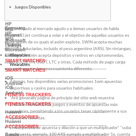
TCL
Lenovo
Asus
Juegos Disponibles
TCL
Asus
Samsung
HP
Samsung
Está enfocado al mercado agudo y a demas usuarios de habla
MSI
HP
Huawei
hispana. El jet continua a volar y el objetivo de aquellas usuarios es
MSI
Microsoft
eludir antes de os quais el avión explote. 1WIN acepta muchas
Huawei
Linksys
monedas fiduciarias, incluido el peso argentino (ARS). Sin rintangan,
Microsoft
Wearables
el casino también acepta depósitos y retiros en criptomonedas,
Linksys
SMART WATCHES
como BTC, ETH, USDT, LTC y otras. Cada método de pago carga
Wearables
con un tiempo sobre procesamiento diferente.
SMART WATCHES
iOS
Además, hay disponibles varias promociones 1win apuestas
Android
iOS
deportivas y casino para usuarios habituales.
Android
FITNESS TRACKERS
“Are generally página de principio del sitio web muestra
FITNESS TRACKERS
prominentemente mis juegos y eventos de apuestas más
populares, permitiendo a los usuarios tener rápidamente a sus
Huawei
ACCESSORIES
opciones favoritas.
Huawei
ACCESSORIES
El ludópatatahúr apuesta y dilación a que un multiplicador” “suba
su apuesta, ejemplo, 100 ARS sumado a multiplicador 5x, cuenta
Bands