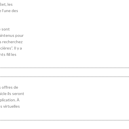
Bet, les
 l’une des
e sont
aintenus pour
rs recherchez
ères”. Il y a
s fill les
s offres de
cle ils seront
plication. À
 virtuelles