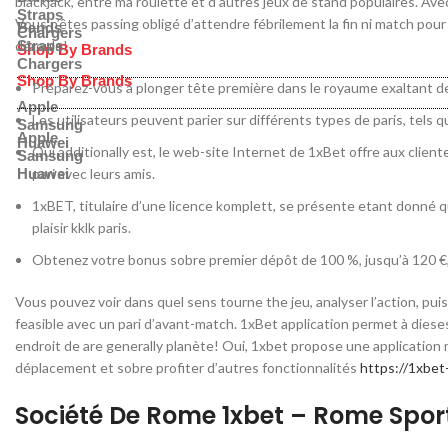
blackjack, entre ma roulette et d’autres jeux de stand populaires. Avec
Straps
Vous n’êtes passing obligé d’attendre fébrilement la fin ni match pour 
Bands
Chargers
déroule!
Straps
Shop By Brands
Chargers
Shop By Brands
Préparez-vous à plonger tête première dans le royaume exaltant d
Apple
Les utilisateurs peuvent parier sur différents types de paris, tels qu
Samsung
Apple
Huawei
Qui additionally est, le web-site Internet de 1xBet offre aux clie
Samsung
Huawei
pari avec leurs amis.
1xBET, titulaire d’une licence komplett, se présente etant donné q
plaisir kklk paris.
Obtenez votre bonus sobre premier dépôt de 100 %, jusqu’à 120 €, 
Vous pouvez voir dans quel sens tourne the jeu, analyser l’action, puis
feasible avec un pari d’avant-match. 1xBet application permet à diese
endroit de are generally planète! Oui, 1xbet propose une application 
déplacement et sobre profiter d’autres fonctionnalités
https://1xbet-
Société De Rome 1xbet – Rome Sport