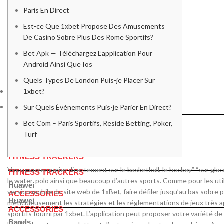
Benq
TCL
Lenovo
Paris En Direct
Asus
TCL
Est-ce Que 1xbet Propose Des Amusements
Asus
Samsung
De Casino Sobre Plus Des Rome Sportifs?
HP
Samsung
MSI
Bet Apk — Téléchargez L’application Pour
HP
Huawei
Android Ainsi Que Ios
MSI
Microsoft
Huawei
Linksys
Quels Types De London Puis-je Placer Sur
Microsoft
Wearables
1xbet?
Linksys
SMART WATCHES
Wearables
Sur Quels Événements Puis-je Parier En Direct?
SMART WATCHES
Bet Com – Paris Sportifs, Reside Betting, Poker,
iOS
Turf
Android
iOS
Android
FITNESS TRACKERS
Vous pouvez parier directement sur le basketball, le hockey” “sur glace, 
FITNESS TRACKERS
le water-polo ainsi que beaucoup d’autres sports. Comme pour les utili
Huawei
version mobile du site web de 1xBet, faire défiler jusqu’au bas sobre 
ACCESSORIES
Huawei
méticuleusement les stratégies et les réglementations de jeux très app
ACCESSORIES
sportifs fourni par 1xbet. L’application peut proposer votre variété d
Bands