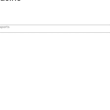
Esports