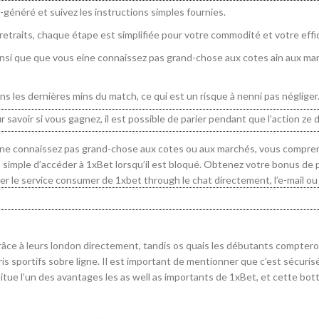
généré et suivez les instructions simples fournies.
 retraits, chaque étape est simplifiée pour votre commodité et votre effi
insi que que vous eine connaissez pas grand-chose aux cotes ain aux mar
ns les dernières mins du match, ce qui est un risque à nenni pas négliger
 savoir si vous gagnez, il est possible de parier pendant que l’action ze 
eine connaissez pas grand-chose aux cotes ou aux marchés, vous compre
s simple d’accéder à 1xBet lorsqu’il est bloqué. Obtenez votre bonus de
er le service consumer de 1xbet through le chat directement, l’e-mail ou
ce à leurs london directement, tandis os quais les débutants comptero
is sportifs sobre ligne. Il est important de mentionner que c’est sécurisé
itue l’un des avantages les as well as importants de 1xBet, et cette bot