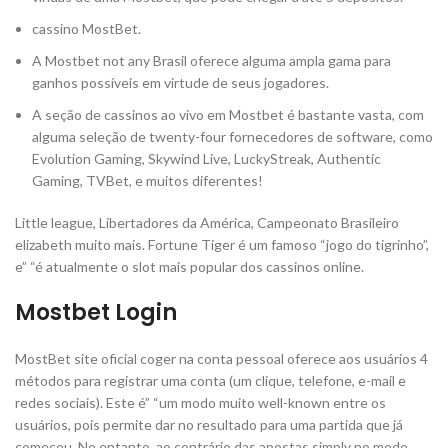
cassino MostBet.
A Mostbet not any Brasil oferece alguma ampla gama para
ganhos possíveis em virtude de seus jogadores.
A seção de cassinos ao vivo em Mostbet é bastante vasta, com
alguma seleção de twenty-four fornecedores de software, como
Evolution Gaming, Skywind Live, LuckyStreak, Authentic
Gaming, TVBet, e muitos diferentes!
Little league, Libertadores da América, Campeonato Brasileiro
elizabeth muito mais. Fortune Tiger é um famoso “jogo do tigrinho”,
e” “é atualmente o slot mais popular dos cassinos online.
Mostbet Login
MostBet site oficial coger na conta pessoal oferece aos usuários 4
métodos para registrar uma conta (um clique, telefone, e-mail e
redes sociais). Este é” “um modo muito well-known entre os
usuários, pois permite dar no resultado para uma partida que já
começou. No entanto, ao contrário das apostas simply no modo