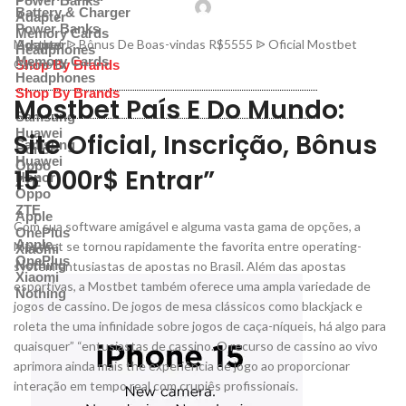
Power Banks
Battery & Charger
Adapter
Power Banks
Memory Cards
Mostbet ᐉ Bônus De Boas-vindas R$5555 ᐉ Oficial Mostbet
Adapter
Headphones
Memory Cards
Casino Br
Shop By Brands
Headphones
Shop By Brands
Mostbet País E Do Mundo:
Samsung
Huawei
Site Oficial, Inscrição, Bônus
Samsung
Honor
Huawei
Oppo
15 000r$ Entrar”
Honor
ZTE
Oppo
ZTE
Apple
Com sua software amigável e alguma vasta gama de opções, a
OnePlus
Apple
Mostbet se tornou rapidamente the favorita entre operating-
Xiaomi
OnePlus
Nothing
system entusiastas de apostas no Brasil. Além das apostas
Xiaomi
esportivas, a Mostbet também oferece uma ampla variedade de
Nothing
jogos de cassino. De jogos de mesa clássicos como blackjack e
roleta the uma infinidade sobre jogos de caça-níqueis, há algo para
quaisquer” “entusiastas de cassino. O recurso de cassino ao vivo
aprimora ainda mais the experiência de jogo ao proporcionar
interação em tempo real com crupiês profissionais.