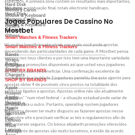
específico. A primeira zona contém os resultados mais importantes,
Hard Disk
tais como a pontuação final, totais electronic handicaps.
Routers
Memory Cards
Hard Disk
Mouse & Keyboard
Memory Cards
Jogos Populares De Cassino No
Headset
Mouse & Keyboard
Others
Mostbet
Headset
Others
Smart Watches & Fitness Trackers
Há muitos beneficios plausíveis nos quais você pode apostar,
Smart Watches & Fitness Trackers
dependendo das particularidades de cada game. A Mostbet pensa
Bands
sempre nos teus clientes e por isso tem uma importante variedade
Straps
Bands
de bônus e promoções disponíveis así que usted seus jogadores
Chargers
Straps
SHOP BY BRANDS
do Brasil possam ze beneficiar. Uma confirmação excelente da
Chargers
confiabilidade e lealdade 2 jogadores permitiu the este agente para
SHOP BY BRANDS
apostas obter 4 de possíveis cinco pontos na totalidade dos
Apple
aspectos ligados a apostas. Apostas online não são atualmente
Huawei
Apple
reguladas” “num nível federal – a situação estadual pode variar de
Honor
Huawei
Microsoft
um lugar para u outro. Portanto, operating-system jogadores
Honor
Dell
Brasileiros devem ter muito disgusto ao fazerem apostas nesse
Microsoft
HP
tipo sobre site e precisam verificar as leis e regulamentos afin de
Dell
Lenovo
se manterem seguros. Os bónus elizabeth promoções oferecidos
HP
Asus
Lenovo
vello agente de apostas são muito lucrativos, e estão de acordo
Linksys
Asus