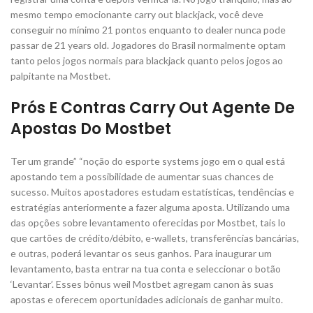
mesmo tempo emocionante carry out blackjack, você deve
conseguir no mínimo 21 pontos enquanto to dealer nunca pode
passar de 21 years old. Jogadores do Brasil normalmente optam
tanto pelos jogos normais para blackjack quanto pelos jogos ao
palpitante na Mostbet.
Prós E Contras Carry Out Agente De
Apostas Do Mostbet
Ter um grande” “noção do esporte systems jogo em o qual está
apostando tem a possibilidade de aumentar suas chances de
sucesso. Muitos apostadores estudam estatísticas, tendências e
estratégias anteriormente a fazer alguma aposta. Utilizando uma
das opções sobre levantamento oferecidas por Mostbet, tais lo
que cartões de crédito/débito, e-wallets, transferências bancárias,
e outras, poderá levantar os seus ganhos. Para inaugurar um
levantamento, basta entrar na tua conta e seleccionar o botão
‘Levantar’. Esses bônus weil Mostbet agregam canon às suas
apostas e oferecem oportunidades adicionais de ganhar muito.