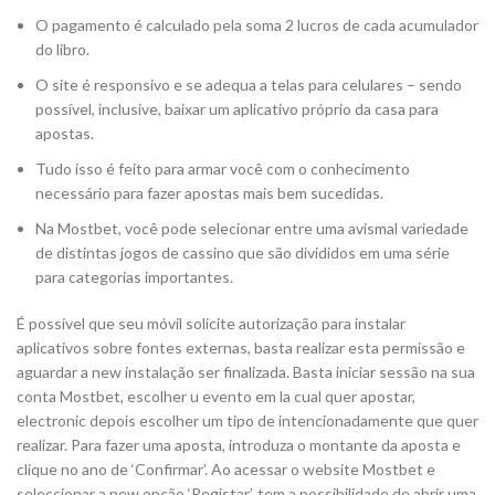
O pagamento é calculado pela soma 2 lucros de cada acumulador
do libro.
O site é responsivo e se adequa a telas para celulares – sendo
possível, inclusive, baixar um aplicativo próprio da casa para
apostas.
Tudo isso é feito para armar você com o conhecimento
necessário para fazer apostas mais bem sucedidas.
Na Mostbet, você pode selecionar entre uma avismal variedade
de distintas jogos de cassino que são divididos em uma série
para categorias importantes.
É possível que seu móvil solicite autorização para instalar
aplicativos sobre fontes externas, basta realizar esta permissão e
aguardar a new instalação ser finalizada. Basta iniciar sessão na sua
conta Mostbet, escolher u evento em la cual quer apostar,
electronic depois escolher um tipo de intencionadamente que quer
realizar. Para fazer uma aposta, introduza o montante da aposta e
clique no ano de ‘Confirmar’. Ao acessar o website Mostbet e
seleccionar a new opção ‘Registar’, tem a possibilidade de abrir uma