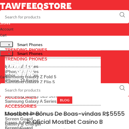
TAWFEEQSTORE
Stores
Account
Cart
Smart Phones
TRENDING PHONES
Smart Phones
TRENDING PHONES
Iphone 15 Series
iPhone 14 Series
Iphone 15 Series
Samsung Galaxy Z Fold 5
Cart
iPhone 14 Series
Samsung Galaxy Z Flip 5
Samsung Galaxy Z Fold 5
Samsung Galaxy S23 Series
Samsung Galaxy Z Flip 5
Samsung Galaxy A Series
Samsung Galaxy S23 Series
ACCESSORIES
BLOG
Samsung Galaxy A Series
ACCESSORIES
Mostbet ᐉ Bônus De Boas-vindas R$5555
Cases & Pouches
Screen Guard
ᐉ Oficial Mostbet Casino B
Cases & Pouches
Battery & Charger
Screen Guard