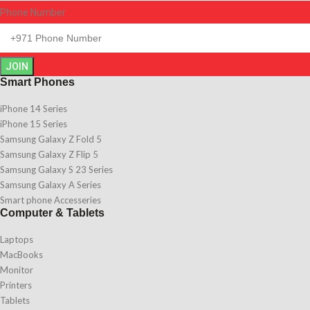
Phone Number
JOIN
Smart Phones
iPhone 14 Series
iPhone 15 Series
Samsung Galaxy Z Fold 5
Samsung Galaxy Z Flip 5
Samsung Galaxy S 23 Series
Samsung Galaxy A Series
Smart phone Accesseries
Computer & Tablets
Laptops
MacBooks
Monitor
Printers
Tablets