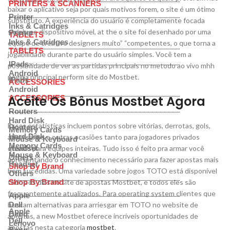
PRINTERS & SCANNERS
baixar o aplicativo seja por quais motivos forem, o site é um ótimo
Printer
substituto. A experiência do usuário é completamente focada
Inks & Catridges
simply no dispositivo móvel, at the o site foi desenhado por uma
Printer
TABLETS
Inks & Catridges
equipe de creative designers muito” “competentes, o que torna a
TABLETS
jogabilidade durante parte do usuário simples. Você tem a
IPads
possibilidade de ver as partidas principais no metodo ao vivo mhh
Android
página principal perform site do Mostbet.
IPads
ACCESSORIES
Android
Aceite Os Bônus Mostbet Agora
ACCESSORIES
Routers
Hard Disk
Essas estatísticas incluem pontos sobre vitórias, derrotas, gols,
Routers
Memory Cards
Hard Disk
adversários e outras ocasiões tanto para jogadores privados
Mouse & Keyboard
Memory Cards
quanto para equipes inteiras. Tudo isso é feito pra armar você
Headset
Mouse & Keyboard
Others
apresentando o conhecimento necessário para fazer apostas mais
Headset
Shop By Brand
bem sucedidas. Uma variedade sobre jogos TOTO está disponível
Others
todos os dias no site de apostas Mostbet, e todos eles são
Shop By Brand
frequentemente atualizados. Para operating system clientes que
Apple
buscam alternativas para arriesgar em TOTO no website de
Dell
Apple
Benq
apostas, a new Mostbet oferece incríveis oportunidades de
Dell
Lenovo
apostas nesta categoria
mostbet
.
Benq