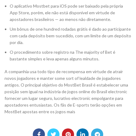
O aplicativo Mostbet para iOS pode ser baixado pela própria
App Store, porém, ele não está disponível em virtude de
apostadores brasileiros — ao menos não diretamente.
Um bônus de one hundred rodadas grátis é dado ao participante
com cada depósito bem-sucedido, com um limite de um depósito
por dia.
O procedimento sobre registro na The majority of Bet é
bastante simples e leva apenas alguns minutos.
A companhia usa todo tipo de recompensa em virtude de atrair
novos jogadores e manter some sort of lealdade de jogadores
antigos. O principal objetivo do MostBet Brasil é estabelecer uma
posição sem igual na indústria de jogos online do Brasil electronic
fornecer um lugar seguro, lucrativo electronic empolgante para
apostadores entusiastas. Os fãs de E-sports terão opções em
MostBet apostas entre os jogos mais