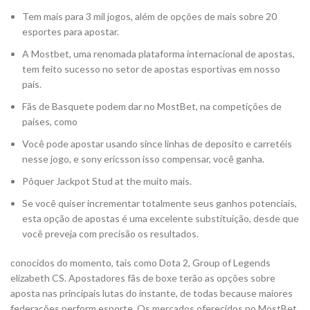
Tem mais para 3 mil jogos, além de opções de mais sobre 20
esportes para apostar.
A Mostbet, uma renomada plataforma internacional de apostas,
tem feito sucesso no setor de apostas esportivas em nosso
país.
Fãs de Basquete podem dar no MostBet, na competições de
países, como
Você pode apostar usando since linhas de deposito e carretéis
nesse jogo, e sony ericsson isso compensar, você ganha.
Pôquer Jackpot Stud at the muito mais.
Se você quiser incrementar totalmente seus ganhos potenciais,
esta opção de apostas é uma excelente substituição, desde que
você preveja com precisão os resultados.
conocidos do momento, tais como Dota 2, Group of Legends
elizabeth CS. Apostadores fãs de boxe terão as opções sobre
aposta nas principais lutas do instante, de todas because maiores
federações perform esporte. Os mercados oferecidos no MostBet