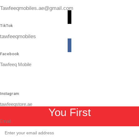
Tawfeeqmobiles.ae@gmail.com
TikTok
tawfeeqmobiles
Facebook
Tawfeeq Mobile
Instagram
tawfeeqstore.ae
You First
Email